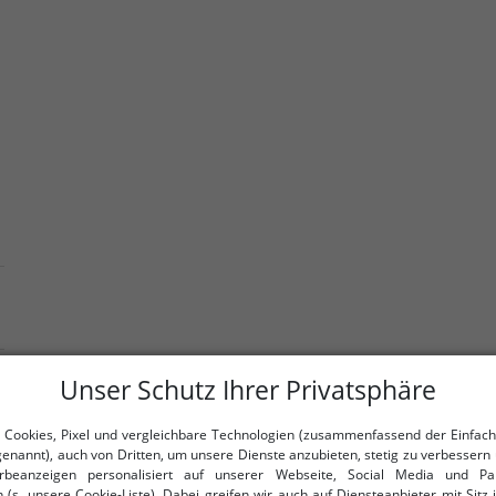
Unser Schutz Ihrer Privatsphäre
 Cookies, Pixel und vergleichbare Technologien (zusammenfassend der Einfach
genannt), auch von Dritten, um unsere Dienste anzubieten, stetig zu verbessern 
beanzeigen personalisiert auf unserer Webseite, Social Media und Par
 (s. unsere Cookie-Liste). Dabei greifen wir auch auf Diensteanbieter mit Sitz