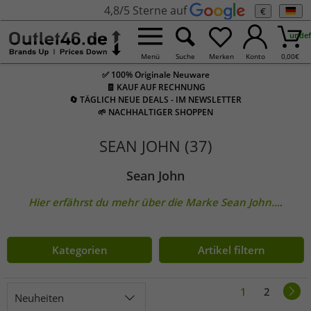
4,8/5 Sterne auf
€
undef
Menü
Suche
Merken
Konto
0,00
€
✅ 100% Originale Neuware
🧾 KAUF AUF RECHNUNG
🔄 TÄGLICH NEUE DEALS - IM NEWSLETTER
🌱 NACHHALTIGER SHOPPEN
SEAN JOHN (37)
Sean John
Hier erfährst du mehr über die Marke
Sean John
...
.
Kategorien
Artikel filtern
1
2
Neuheiten