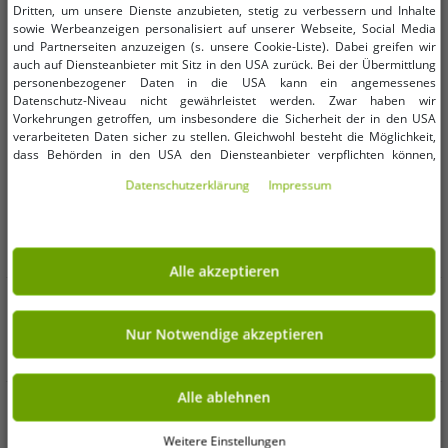
Dritten, um unsere Dienste anzubieten, stetig zu verbessern und Inhalte
sowie Werbeanzeigen personalisiert auf unserer Webseite, Social Media
und Partnerseiten anzuzeigen (s. unsere Cookie-Liste). Dabei greifen wir
auch auf Diensteanbieter mit Sitz in den USA zurück. Bei der Übermittlung
personenbezogener Daten in die USA kann ein angemessenes
Datenschutz-Niveau nicht gewährleistet werden. Zwar haben wir
Vorkehrungen getroffen, um insbesondere die Sicherheit der in den USA
verarbeiteten Daten sicher zu stellen. Gleichwohl besteht die Möglichkeit,
dass Behörden in den USA den Diensteanbieter verpflichten können,
personenbezogene Daten an sie herauszugeben. Die Übermittlung erfolgt
Daten­schutz­erklärung
Impressum
im Einzelfall auf Basis entsprechender US-Gesetzgebung, ein wirksamer
Rechtsbehelf hiergegen existiert nicht. Ebenfalls kann eine Geltendmachung
von Betroffenenrechten nicht garantiert werden oder dass Du über den
Zugriff informiert wirst. Mit Deiner Einwilligung gem. Art. 49 Abs. 1 lit. a
DSGVO erklärst Du Dich in die Übermittlung in die USA für einverstanden
Alle akzeptieren
(s.a. unsere Datenschutzerklärung). Du hast die Wahl, ob nur notwendige
Verfügbare Größen
Verfügbare Größen
Cookies verwendet werden sollen oder ob Du darüber hinaus weitere
Cookies akzeptieren möchtest. Standardmäßig sind nur notwendige Dienste
aktiv, was Du unter „Nur Notwendige akzeptieren verwenden“ bestätigen
Nur Notwendige akzeptieren
L
XXL
kannst. Du kannst Deine Einwilligung entweder für „Alle akzeptieren“
erklären oder unter „Weitere Einstellungen“ an Deine Wünsche anpassen.
Deine Einwilligung kannst Du jederzeit über „Datenschutz-Einstellungen“
schlichte Sean John Herren Jacke
stylische Sean John Herren Jacke
Alle ablehnen
am Ende jeder unserer Seiten mit Wirkung für die Zukunft widerrufen oder
Bordeaux-Rot/Beige
Braun
ändern.
42,99 €
37,99 €
UVP:
169,99 €*
UVP:
150,00 €*
Weitere Einstellungen