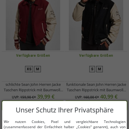
Verfügbare Größen
Verfügbare Größen
XS
M
S
M
schlichte Sean John Herren Jacke
funktionale Sean John Herren Jacke
Taschen Rippstrick mit Baumwolle
Taschen Rippstrick mit Baumwolle
Rot
Schwarz
39,99 €
40,99 €
UVP:
159,90 €*
UVP:
160,00 €*
In den Warenkorb
In den Warenkorb
Unser Schutz Ihrer Privatsphäre
-75%
-75%
Wir nutzen Cookies, Pixel und vergleichbare Technologien
(zusammenfassend der Einfachheit halber „Cookies“ genannt), auch von