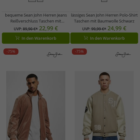
bequeme Sean John Herren Jeans
lässiges Sean John Herren Polo-Shirt
Reißverschluss Taschen mit
Taschen mit Baumwolle Schwarz
Baumwolle Beige
22,99 €
24,99 €
UVP:
89,90 €*
UVP:
99,99 €*
In den Warenkorb
In den Warenkorb
-75%
-75%