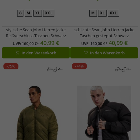
S
M
XL
XXL
M
XL
XXL
stylische Sean John Herren Jacke
schlichte Sean John Herren Jacke
Reißverschluss Taschen Schwarz
Taschen gesteppt Schwarz
40,99 €
40,99 €
UVP:
160,00 €*
UVP:
160,00 €*
In den Warenkorb
In den Warenkorb
-75%
-74%