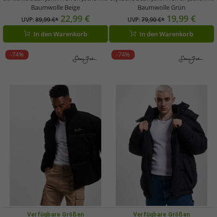
Baumwolle Beige
Baumwolle Grün
22,99 €
19,99 €
UVP:
89,99 €*
UVP:
79,90 €*
In den Warenkorb
In den Warenkorb
-74%
-74%
Verfügbare Größen
Verfügbare Größen