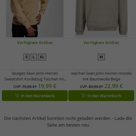
Verfügbare Größen
Verfügbare Größen
S
L
XL
M
lässiges Sean John Herren
weicher Sean John Herren Hoodie
Sweatshirt Kordelzug Taschen mit
mit Baumwolle Beige
Baumwolle Beige
19,99 €
22,99 €
UVP:
79,99 €*
UVP:
89,99 €*
In den Warenkorb
In den Warenkorb
Die nächsten Artikel konnten nicht geladen werden - Lade die
Seite am besten neu