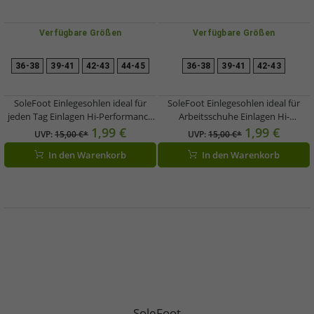
Verfügbare Größen
Verfügbare Größen
36-38
39-41
42-43
44-45
36-38
39-41
42-43
SoleFoot Einlegesohlen ideal für
SoleFoot Einlegesohlen ideal für
jeden Tag Einlagen Hi-Performance
Arbeitsschuhe Einlagen Hi-
Schuheinlage Comfort Black Deluxe
Performance Schuheinlage Work
1,99 €
1,99 €
UVP:
15,00 €*
UVP:
15,00 €*
Edition Schwarz/Rot
Black Deluxe Edition Schwarz/Rot
In den Warenkorb
In den Warenkorb
SoleFoot