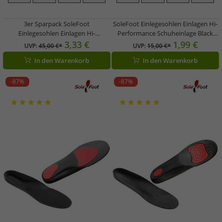
3er Sparpack SoleFoot
SoleFoot Einlegesohlen Einlagen Hi-
Einlegesohlen Einlagen Hi-
Performance Schuheinlage Black
Performance Schuheinlage Black
Deluxe Edition Schwarz/Rot für den
3,33 €
1,99 €
UVP:
45,00 €*
UVP:
15,00 €*
Deluxe Edition Schwarz/Rot für den
Alltag, die Arbeit oder den Sport
In den Warenkorb
In den Warenkorb
Alltag, die Arbeit oder den Sport
-87%
-87%