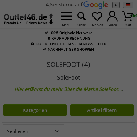
4,8/5 Sterne auf
€
undef
Menü
Suche
Merken
Konto
0,00
€
✅ 100% Originale Neuware
🧾 KAUF AUF RECHNUNG
🔄 TÄGLICH NEUE DEALS - IM NEWSLETTER
🌱 NACHHALTIGER SHOPPEN
SOLEFOOT (4)
SoleFoot
Hier erfährst du mehr über die Marke
SoleFoot
...
.
Kategorien
Artikel filtern
Neuheiten