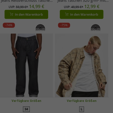
Jeans Reißverschluss Taschen
Jeans Taschen 320 g/m² mit
mit Baumwolle Blau
14,99 €
Baumwolle Beige
12,99 €
UVP:
59,99 €*
UVP:
49,99 €*
In den Warenkorb
In den Warenkorb
-74%
-75%
Verfügbare Größen
Verfügbare Größen
34
L