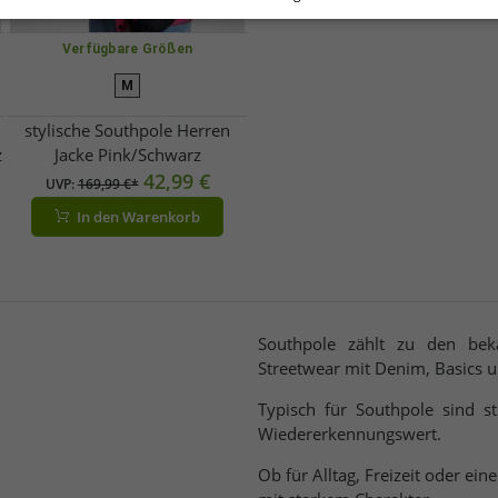
Verfügbare Größen
M
stylische Southpole Herren
z
Jacke Pink/Schwarz
42,99 €
UVP:
169,99 €*
In den Warenkorb
Southpole zählt zu den bek
Streetwear mit Denim, Basics u
Typisch für Southpole sind 
Wiedererkennungswert.
Ob für Alltag, Freizeit oder eine