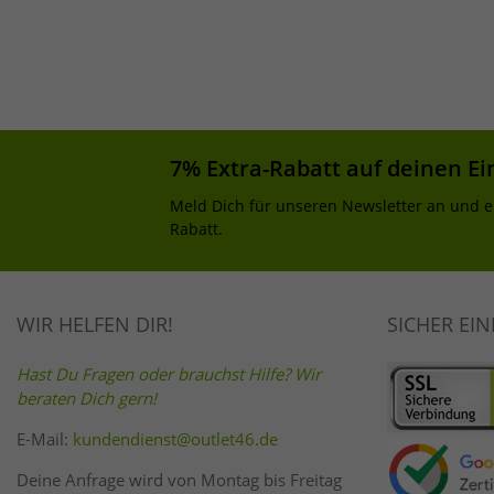
7% Extra-Rabatt auf deinen Ei
Meld Dich für unseren Newsletter an und e
Rabatt.
WIR HELFEN DIR!
SICHER EI
Hast Du Fragen oder brauchst Hilfe? Wir
beraten Dich gern!
E-Mail:
kundendienst@outlet46.de
Deine Anfrage wird von Montag bis Freitag