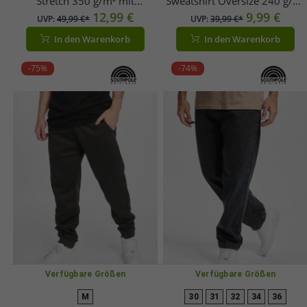
Stretch 350 g/m² mit
Sweatshirt Oversize 240 g/m²
Baumwolle Blau
12,99 €
mit Baumwolle Schwarz
9,99 €
UVP:
49,99 €*
UVP:
39,99 €*
In den Warenkorb
In den Warenkorb
-75%
-74%
Verfügbare Größen
Verfügbare Größen
M
30
31
32
34
36