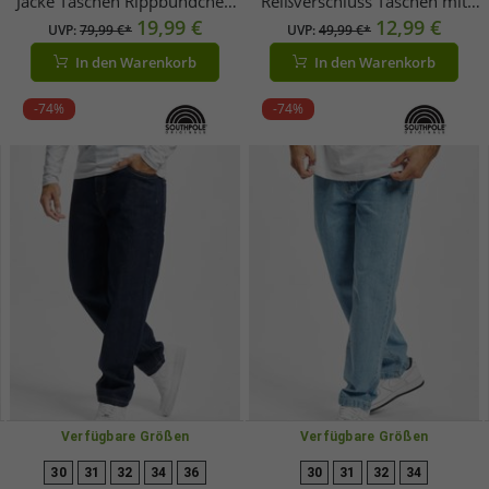
Jacke Taschen Rippbündchen
Reißverschluss Taschen mit
330 g/m² Beige
19,99 €
Baumwolle Blau
12,99 €
UVP:
79,99 €*
UVP:
49,99 €*
In den Warenkorb
In den Warenkorb
-74%
-74%
Verfügbare Größen
Verfügbare Größen
30
31
32
34
36
30
31
32
34