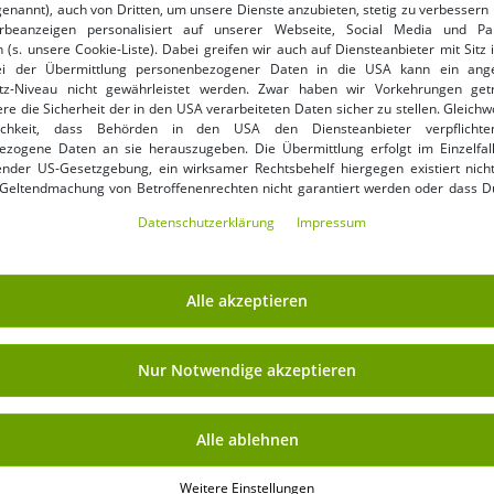
genannt), auch von Dritten, um unsere Dienste anzubieten, stetig zu verbessern 
beanzeigen personalisiert auf unserer Webseite, Social Media und Par
33/32
S
 (s. unsere Cookie-Liste). Dabei greifen wir auch auf Diensteanbieter mit Sitz
ei der Übermittlung personenbezogener Daten in die USA kann ein an
s
stylische Southpole Herren
bequeme Southpole Herren
tz-Niveau nicht gewährleistet werden. Zwar haben wir Vorkehrungen get
Jeans Taschen mit Baumwolle
Shorts Stretch Taschen 180
re die Sicherheit der in den USA verarbeiteten Daten sicher zu stellen. Gleichw
Schwarz
17,99 €
g/m² mit Baumwolle Schwarz
14,99 €
ichkeit, dass Behörden in den USA den Diensteanbieter verpflichte
UVP:
69,99 €*
UVP:
59,99 €*
ezogene Daten an sie herauszugeben. Die Übermittlung erfolgt im Einzelfall
In den Warenkorb
In den Warenkorb
nder US-Gesetzgebung, ein wirksamer Rechtsbehelf hiergegen existiert nicht
 Geltendmachung von Betroffenenrechten nicht garantiert werden oder dass D
ormiert wirst. Mit Deiner Einwilligung gem. Art. 49 Abs. 1 lit. a DSGVO erklärst Du
-75%
Daten­schutz­erklärung
Impressum
ng in die USA für einverstanden (s.a. unsere Datenschutzerklärung). Du hast d
ndige Cookies verwendet werden sollen oder ob Du darüber hinaus weite
en möchtest. Standardmäßig sind nur notwendige Dienste aktiv, was Du 
 akzeptieren verwenden“ bestätigen kannst. Du kannst Deine Einwilligung e
Alle akzeptieren
ptieren“ erklären oder unter „Weitere Einstellungen“ an Deine Wünsche anpa
ng kannst Du jederzeit über „Datenschutz-Einstellungen“ am Ende jeder unserer
r die Zukunft widerrufen oder ändern.
Nur Notwendige akzeptieren
Alle ablehnen
Weitere Einstellungen