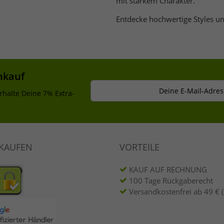
mit starkem Charakter.
Entdecke hochwertige Styles un
nkauf
Deine E-Mail-Adres
rhalte Deine 7% Extra-
NKAUFEN
VORTEILE
KAUF AUF RECHNUNG
100 Tage Rückgaberecht
Versandkostenfrei ab 49 € 