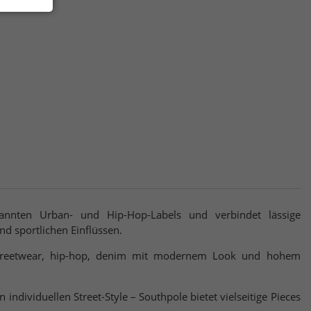
annten Urban- und Hip-Hop-Labels und verbindet lässige
nd sportlichen Einflüssen.
streetwear, hip-hop, denim mit modernem Look und hohem
n individuellen Street-Style – Southpole bietet vielseitige Pieces