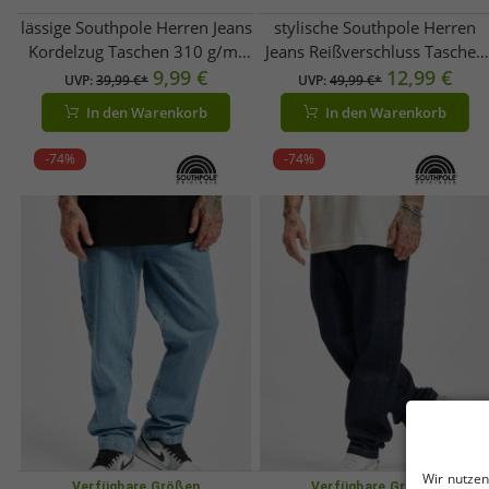
lässige Southpole Herren Jeans
stylische Southpole Herren
Kordelzug Taschen 310 g/m²
Jeans Reißverschluss Taschen
Anthrazit
9,99 €
mit Baumwolle Schwarz
12,99 €
UVP:
39,99 €*
UVP:
49,99 €*
In den Warenkorb
In den Warenkorb
-74%
-74%
Wir nutzen
Verfügbare Größen
Verfügbare Größen