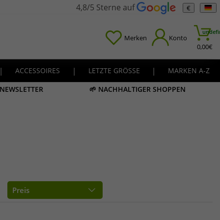
4,8/5 Sterne auf
€
undefi
Merken
Konto
0,00
€
|
ACCESSOIRES
|
LETZTE GRÖSSE
|
MARKEN A-Z
M NEWSLETTER
🌱 NACHHALTIGER SHOPPEN
Preis