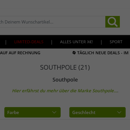
|
LIMITED-DEALS
|
ALLES UNTER X€!
|
SPORT
KAUF AUF RECHNUNG
🔄 TÄGLICH NEUE DEALS - I
SOUTHPOLE (21)
Southpole
Hier erfährst du mehr über die Marke
Southpole
...
.
Farbe
Geschlecht