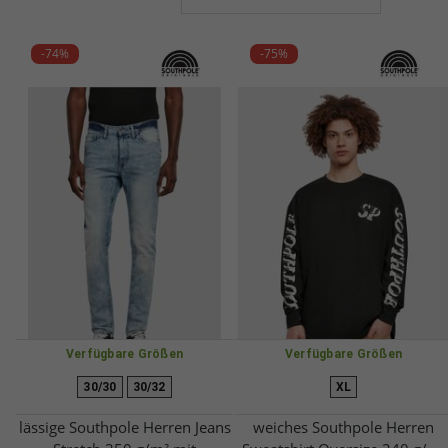
-74%
-75%
Verfügbare Größen
Verfügbare Größen
30/30
30/32
XL
lässige Southpole Herren Jeans
weiches Southpole Herren