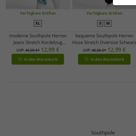
Verfügbare Größen
Verfügbare Größen
XL
S
M
moderne Southpole Herren
bequeme Southpole Herren
Jeans Stretch Kordelzug
Hose Stretch Oversize Schwar
Reißverschluss Hell-Blau
12,99 €
12,99 €
UVP:
49,99 €*
UVP:
49,90 €*
In den Warenkorb
In den Warenkorb
Southpole