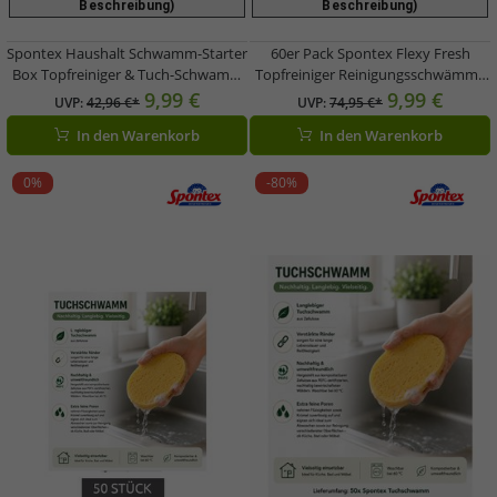
Beschreibung)
Beschreibung)
Spontex Haushalt Schwamm-Starter
60er Pack Spontex Flexy Fresh
Box Topfreiniger & Tuch-Schwamm
Topfreiniger Reinigungsschwämme
mit 48 Schwämmen für Küche, Spüle
Schonend für Gläser & Empfindliche
9,99 €
9,99 €
UVP:
42,96 €*
UVP:
74,95 €*
& Haushalt
Oberflächen 9596792 Grün
In den Warenkorb
In den Warenkorb
0%
-80%