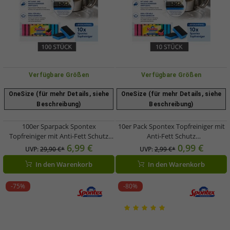
Verfügbare Größen
Verfügbare Größen
OneSize (für mehr Details, siehe
OneSize (für mehr Details, siehe
Beschreibung)
Beschreibung)
100er Sparpack Spontex
10er Pack Spontex Topfreiniger mit
Topfreiniger mit Anti-Fett Schutz
Anti-Fett Schutz
Reinigungsschwamm Spül-
Reinigungsschwamm Spül-
6,99 €
0,99 €
UVP:
29,90 €*
UVP:
2,99 €*
Schwamm 9891899 Bunt/Grün
Schwamm 9891899 Bunt/Grün
In den Warenkorb
In den Warenkorb
-75%
-80%