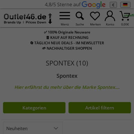
4,8/5 Sterne auf
€
undef
Menü
Suche
Merken
Konto
0,00
€
✅ 100% Originale Neuware
🧾 KAUF AUF RECHNUNG
🔄 TÄGLICH NEUE DEALS - IM NEWSLETTER
🌱 NACHHALTIGER SHOPPEN
SPONTEX (10)
Spontex
Hier erfährst du mehr über die Marke
Spontex
...
.
Kategorien
Artikel filtern
Neuheiten