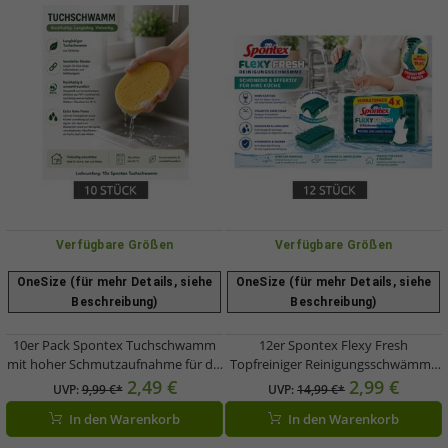
Verfügbare Größen
Verfügbare Größen
OneSize (für mehr Details, siehe
OneSize (für mehr Details, siehe
Beschreibung)
Beschreibung)
10er Pack Spontex Tuchschwamm
12er Spontex Flexy Fresh
mit hoher Schmutzaufnahme für die
Topfreiniger Reinigungsschwämme
Reinigung verschiedenster
Schonend für Gläser & Empfindliche
2,49 €
2,99 €
UVP:
9,99 €*
UVP:
14,99 €*
Oberflächen Reinigungs-Schwamm
Oberflächen 9596792 Grün
In den Warenkorb
In den Warenkorb
7587220 Gelb