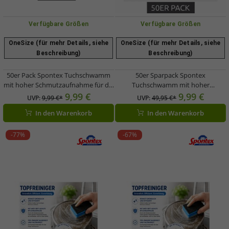
Verfügbare Größen
Verfügbare Größen
OneSize (für mehr Details, siehe
OneSize (für mehr Details, siehe
Beschreibung)
Beschreibung)
50er Pack Spontex Tuchschwamm
50er Sparpack Spontex
mit hoher Schmutzaufnahme für die
Tuchschwamm mit hoher
Reinigung verschiedenster
Schmutzaufnahme für die Reinigung
9,99 €
9,99 €
UVP:
9,99 €*
UVP:
49,95 €*
Oberflächen Reinigungs-Schwamm
verschiedenster Oberflächen
In den Warenkorb
In den Warenkorb
Gelb
Reinigungs-Schwamm 7587220 Gelb
-77%
-67%