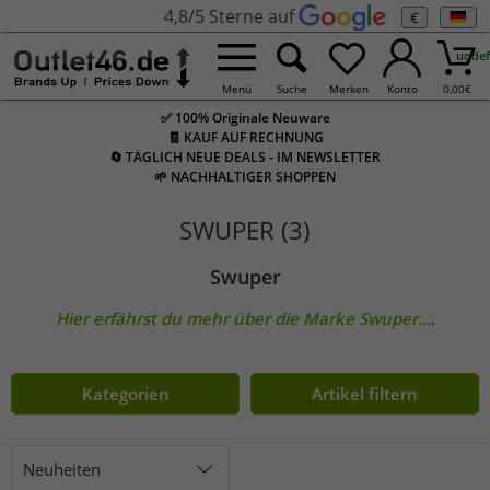
4,8/5 Sterne auf
€
undef
Menü
Suche
Merken
Konto
0,00
€
✅ 100% Originale Neuware
🧾 KAUF AUF RECHNUNG
🔄 TÄGLICH NEUE DEALS - IM NEWSLETTER
🌱 NACHHALTIGER SHOPPEN
SWUPER (3)
Swuper
Hier erfährst du mehr über die Marke
Swuper
...
.
Kategorien
Artikel filtern
Neuheiten