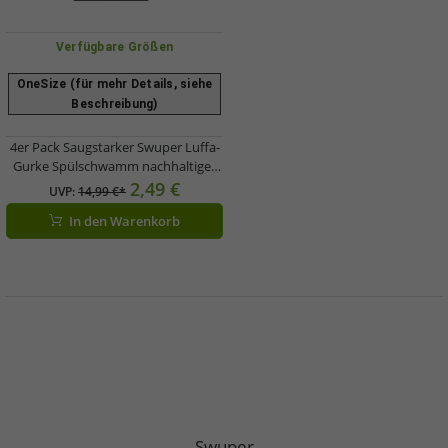
Verfügbare Größen
OneSize (für mehr Details, siehe
Beschreibung)
4er Pack Saugstarker Swuper Luffa-
Gurke Spülschwamm nachhaltiger
Schwamm Putzmittel Beige/Weiß
2,49 €
UVP:
14,99 €*
In den Warenkorb
Swuper