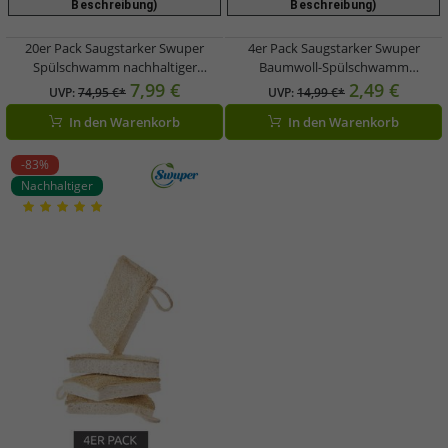
Beschreibung)
Beschreibung)
20er Pack Saugstarker Swuper
4er Pack Saugstarker Swuper
Spülschwamm nachhaltiger
Baumwoll-Spülschwamm
Schwamm Putzmittel aus Luffa oder
nachhaltiger Schwamm Putzmittel
7,99 €
2,49 €
UVP:
74,95 €*
UVP:
14,99 €*
Baumwolle Beige/Weiß
Beige/Weiß
In den Warenkorb
In den Warenkorb
-83%
Nachhaltiger