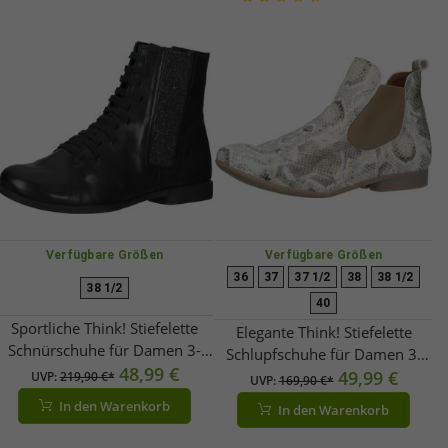
Verfügbare Größen
Verfügbare Größen
36
37
37 1/2
38
38 1/2
38 1/2
40
Sportliche Think! Stiefelette
Elegante Think! Stiefelette
Schnürschuhe für Damen 3-
Schlupfschuhe für Damen 3-
000625 0000 Schwarz
48,99 €
000414 2050 Grau
49,99 €
UVP:
219,90 €*
UVP:
169,90 €*
In den Warenkorb
In den Warenkorb