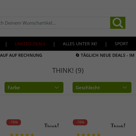
|
LIMITED-DEALS
|
ALLES UNTER X€!
|
SPORT
KAUF AUF RECHNUNG
🔄 TÄGLICH NEUE DEALS - I
THINK! (9)
Farbe
Geschlecht
-78%
-78%