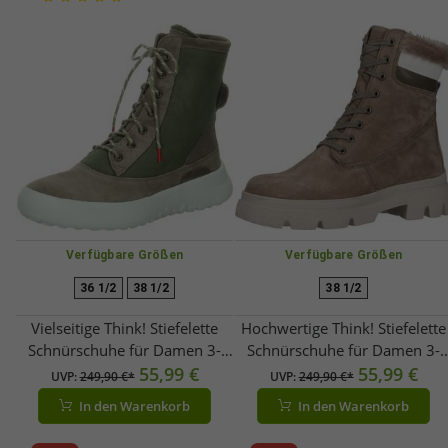
Verfügbare Größen
Verfügbare Größen
36 1/2
38 1/2
38 1/2
Vielseitige Think! Stiefelette
Hochwertige Think! Stiefelette
Schnürschuhe für Damen 3-
Schnürschuhe für Damen 3-
000643 2000 Grau
55,99 €
000639 2000 Braun
55,99 €
UVP:
249,90 €*
UVP:
249,90 €*
In den Warenkorb
In den Warenkorb