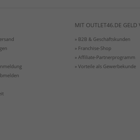
MIT OUTLET46.DE GELD
Versand
» B2B & Geschäftskunden
gen
» Franchise-Shop
» Affiliate-Partnerprogramm
 anmeldung
» Vorteile als Gewerbekunde
 abmelden
it