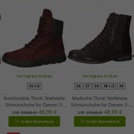
Verfügbare Größen
Verfügbare Größen
36 1/2
36
37
38
38 1/2
39
Komfortable Think! Stiefelette
Modische Think! Stiefelette
Schnürschuhe für Damen 3-
Schnürschuhe für Damen 3-
000626 5000 Rot
48,99 €
000625 3000 Braun
48,99 €
UVP:
219,90 €*
UVP:
219,90 €*
In den Warenkorb
In den Warenkorb