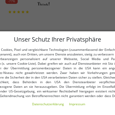
-77%
Unser Schutz Ihrer Privatsphäre
 Cookies, Pixel und vergleichbare Technologien (zusammenfassend der Einfach
genannt), auch von Dritten, um unsere Dienste anzubieten, stetig zu verbessern 
beanzeigen personalisiert auf unserer Webseite, Social Media und Par
 (s. unsere Cookie-Liste). Dabei greifen wir auch auf Diensteanbieter mit Sitz
ei der Übermittlung personenbezogener Daten in die USA kann ein an
tz-Niveau nicht gewährleistet werden. Zwar haben wir Vorkehrungen get
re die Sicherheit der in den USA verarbeiteten Daten sicher zu stellen. Gleichw
Verfügbare Größen
ichkeit, dass Behörden in den USA den Diensteanbieter verpflichte
ezogene Daten an sie herauszugeben. Die Übermittlung erfolgt im Einzelfall
36
36 1/2
nder US-Gesetzgebung, ein wirksamer Rechtsbehelf hiergegen existiert nicht
 Geltendmachung von Betroffenenrechten nicht garantiert werden oder dass D
Bequeme Think! Halbschuhe
ormiert wirst. Mit Deiner Einwilligung gem. Art. 49 Abs. 1 lit. a DSGVO erklärst Du
Schnürschuhe für Damen 3-
Daten­schutz­erklärung
Impressum
ng in die USA für einverstanden (s.a. unsere Datenschutzerklärung). Du hast d
000559 8010 Blau
33,99 €
UVP:
149,90 €*
ndige Cookies verwendet werden sollen oder ob Du darüber hinaus weite
en möchtest. Standardmäßig sind nur notwendige Dienste aktiv, was Du 