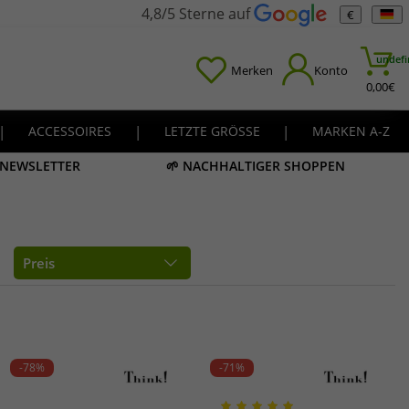
4,8/5 Sterne auf
€
undefi
Merken
Konto
0,00
€
|
ACCESSOIRES
|
LETZTE GRÖSSE
|
MARKEN A-Z
M NEWSLETTER
🌱 NACHHALTIGER SHOPPEN
Preis
-78%
-71%