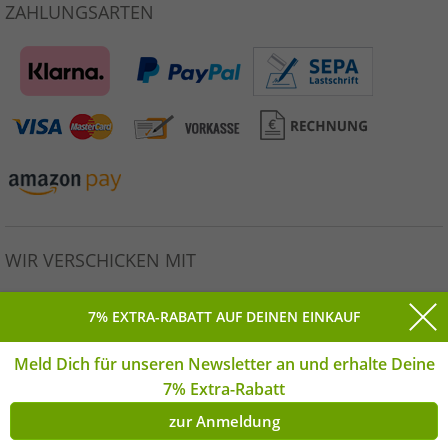
ZAHLUNGSARTEN
WIR VERSCHICKEN MIT
7% EXTRA-RABATT AUF DEINEN EINKAUF
Meld Dich für unseren Newsletter an und erhalte Deine
Alle Preise inkl. gesetzlicher MwSt. * Unverbindliche
7% Extra-Rabatt
Preisempfehlung des Herstellers. | © Copyright 2026
Outlet46.de GmbH Alle Rechte vorbehalten. | **Montag-
zur Anmeldung
Freitag | *(DE)