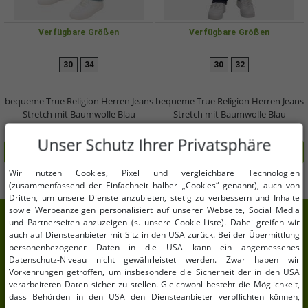
Verfügbare Größen
Verfügbare Größen
30
34
30
32
bequeme True Religion Herren Jeans
bequeme True Religion Herren Jeans
Stretch mit Baumwolle Blau
Stretch mit Baumwolle Blau
41,99 €
41,99 €
UVP:
119,95 €*
UVP:
119,95 €*
Unser Schutz Ihrer Privatsphäre
In den Warenkorb
In den Warenkorb
Wir nutzen Cookies, Pixel und vergleichbare Technologien
(zusammenfassend der Einfachheit halber „Cookies“ genannt), auch von
Dritten, um unsere Dienste anzubieten, stetig zu verbessern und Inhalte
sowie Werbeanzeigen personalisiert auf unserer Webseite, Social Media
7% Extra-Rabatt auf deinen Einkauf
und Partnerseiten anzuzeigen (s. unsere Cookie-Liste). Dabei greifen wir
auch auf Diensteanbieter mit Sitz in den USA zurück. Bei der Übermittlung
Meld Dich für unseren Newsletter an und erhalte
personenbezogener Daten in die USA kann ein angemessenes
Datenschutz-Niveau nicht gewährleistet werden. Zwar haben wir
Deine 7% Extra-Rabatt.
Vorkehrungen getroffen, um insbesondere die Sicherheit der in den USA
verarbeiteten Daten sicher zu stellen. Gleichwohl besteht die Möglichkeit,
Deine E-Mail-Adresse hier
dass Behörden in den USA den Diensteanbieter verpflichten können,