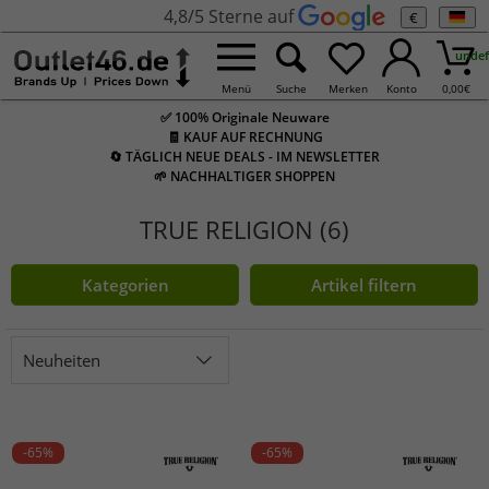
4,8/5 Sterne auf
€
undef
Menü
Suche
Merken
Konto
0,00
€
✅ 100% Originale Neuware
🧾 KAUF AUF RECHNUNG
🔄 TÄGLICH NEUE DEALS - IM NEWSLETTER
🌱 NACHHALTIGER SHOPPEN
TRUE RELIGION (6)
Kategorien
Artikel filtern
Neuheiten
-65%
-65%