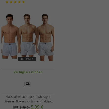
Verfügbare Größen
XL
klassisches 3er Pack TRUE style
Herren Boxershorts nachhaltige
Baumwoll-Shorts Web-Boxershorts
5,99 €
UVP:
9,99 €*