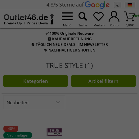
4,8/5 Sterne auf
€
undef
Menü
Suche
Merken
Konto
0,00
€
✅ 100% Originale Neuware
🧾 KAUF AUF RECHNUNG
🔄 TÄGLICH NEUE DEALS - IM NEWSLETTER
🌱 NACHHALTIGER SHOPPEN
TRUE STYLE (1)
Kategorien
Artikel filtern
Neuheiten
-40%
Nachhaltiger