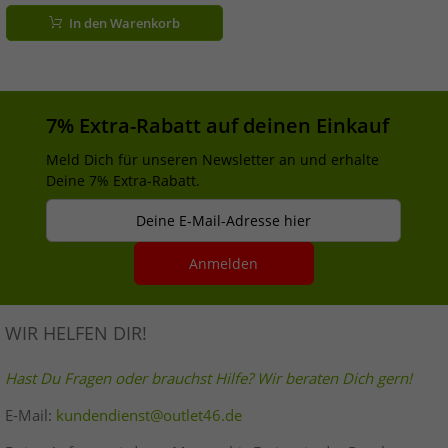
8975684 Blau/Weiß-gestreift/kariert
In den Warenkorb
7% Extra-Rabatt auf deinen Einkauf
Meld Dich für unseren Newsletter an und erhalte
Deine 7% Extra-Rabatt.
Deine E-Mail-Adresse hier
Anmelden
WIR HELFEN DIR!
Hast Du Fragen oder brauchst Hilfe? Wir beraten Dich gern!
E-Mail:
kundendienst@outlet46.de