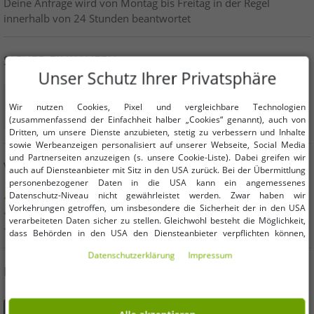
Deine Anfrage wird von Montag bis Freitag in der Regel
innerhalb von 24 Stunden beantwortet
SICHER EINKAUFEN
Unser Schutz Ihrer Privatsphäre
Wir nutzen Cookies, Pixel und vergleichbare Technologien
(zusammenfassend der Einfachheit halber „Cookies“ genannt), auch von
Dritten, um unsere Dienste anzubieten, stetig zu verbessern und Inhalte
sowie Werbeanzeigen personalisiert auf unserer Webseite, Social Media
und Partnerseiten anzuzeigen (s. unsere Cookie-Liste). Dabei greifen wir
VORTEILE
auch auf Diensteanbieter mit Sitz in den USA zurück. Bei der Übermittlung
personenbezogener Daten in die USA kann ein angemessenes
Datenschutz-Niveau nicht gewährleistet werden. Zwar haben wir
KAUF AUF RECHNUNG
Vorkehrungen getroffen, um insbesondere die Sicherheit der in den USA
100 Tage Rückgaberecht
verarbeiteten Daten sicher zu stellen. Gleichwohl besteht die Möglichkeit,
Versandkostenfrei ab 49 € (DE)
dass Behörden in den USA den Diensteanbieter verpflichten können,
personenbezogene Daten an sie herauszugeben. Die Übermittlung erfolgt
Daten­schutz­erklärung
Impressum
im Einzelfall auf Basis entsprechender US-Gesetzgebung, ein wirksamer
DU FINDEST UNS AUCH AUF
Rechtsbehelf hiergegen existiert nicht. Ebenfalls kann eine Geltendmachung
von Betroffenenrechten nicht garantiert werden oder dass Du über den
Zugriff informiert wirst. Mit Deiner Einwilligung gem. Art. 49 Abs. 1 lit. a
DSGVO erklärst Du Dich in die Übermittlung in die USA für einverstanden