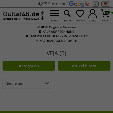
4,8/5 Sterne auf
€
undef
Menü
Suche
Merken
Konto
0,00
€
✅ 100% Originale Neuware
🧾 KAUF AUF RECHNUNG
🔄 TÄGLICH NEUE DEALS - IM NEWSLETTER
🌱 NACHHALTIGER SHOPPEN
VEJA (0)
Kategorien
Artikel filtern
Neuheiten