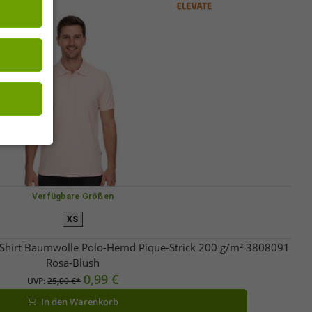
ntweder für
ssen. Deine
 Seiten mit
Verfügbare Größen
XS
-Shirt Baumwolle Polo-Hemd Pique-Strick 200 g/m² 3808091
Rosa-Blush
0,99 €
UVP:
25,00 €*
In den Warenkorb