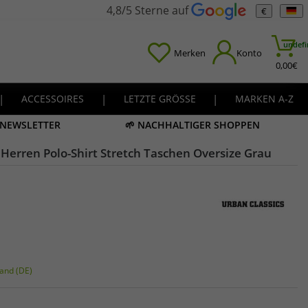
4,8/5 Sterne auf
€
undefi
Merken
Konto
0,00
€
|
ACCESSOIRES
|
LETZTE GRÖSSE
|
MARKEN A-Z
M NEWSLETTER
🌱 NACHHALTIGER SHOPPEN
Herren Polo-Shirt Stretch Taschen Oversize Grau
and (DE)