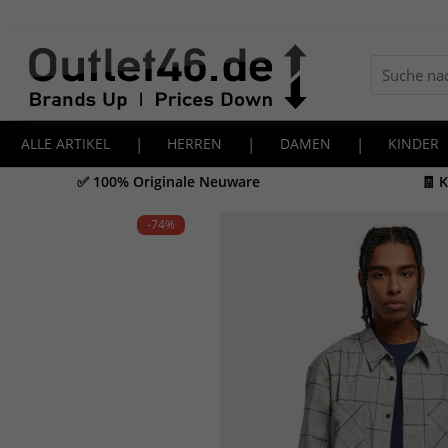
ALLE ARTIKEL
|
HERREN
|
DAMEN
|
KINDER
✅ 100% Originale Neuware
🧾 
-74
%