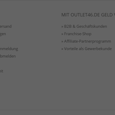
MIT OUTLET46.DE GELD
Versand
» B2B & Geschäftskunden
gen
» Franchise-Shop
» Affiliate-Partnerprogramm
 anmeldung
» Vorteile als Gewerbekunde
 abmelden
it