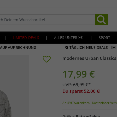
|
LIMITED-DEALS
|
ALLES UNTER X€!
|
SPORT
KAUF AUF RECHNUNG
🔄 TÄGLICH NEUE DEALS - I
modernes Urban Classics 
17,99
€
UVP:
69,99
€
*
Du sparst
52,00
€!
Ab 49€ Warenkorb - Kostenloser Vers
Größe:
Bitte wählen