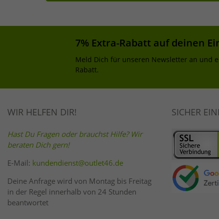
7% Extra-Rabatt auf deinen Ei
Meld Dich für unseren Newsletter an und e
Rabatt.
WIR HELFEN DIR!
SICHER EI
Hast Du Fragen oder brauchst Hilfe? Wir
beraten Dich gern!
E-Mail:
kundendienst@outlet46.de
Deine Anfrage wird von Montag bis Freitag
in der Regel innerhalb von 24 Stunden
beantwortet