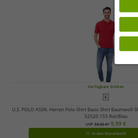
Notwendige
„Alle akze
Einwilligu
Wirkung fü
Verfügbare Größen
L
U.S. POLO ASSN. Herren Polo-Shirt Basic-Shirt Baumwoll-S
52520 155 Rot/Blau
9,99 €
UVP:
59,95 €*
In den Warenkorb