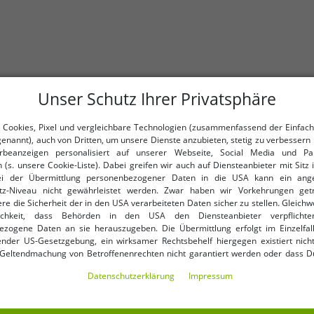
Unser Schutz Ihrer Privatsphäre
 Cookies, Pixel und vergleichbare Technologien (zusammenfassend der Einfach
genannt), auch von Dritten, um unsere Dienste anzubieten, stetig zu verbessern 
beanzeigen personalisiert auf unserer Webseite, Social Media und Par
 (s. unsere Cookie-Liste). Dabei greifen wir auch auf Diensteanbieter mit Sitz
ei der Übermittlung personenbezogener Daten in die USA kann ein an
tz-Niveau nicht gewährleistet werden. Zwar haben wir Vorkehrungen get
re die Sicherheit der in den USA verarbeiteten Daten sicher zu stellen. Gleichw
o-Shirt Formel 1 Sommer-Shirt
klassisches Build Your 
ichkeit, dass Behörden in den USA den Diensteanbieter verpflichte
ezogene Daten an sie herauszugeben. Die Übermittlung erfolgt im Einzelfall
arz/Grün
nder US-Gesetzgebung, ein wirksamer Rechtsbehelf hiergegen existiert nicht
 Geltendmachung von Betroffenenrechten nicht garantiert werden oder dass D
ormiert wirst. Mit Deiner Einwilligung gem. Art. 49 Abs. 1 lit. a DSGVO erklärst Du
Daten­schutz­erklärung
Impressum
ng in die USA für einverstanden (s.a. unsere Datenschutzerklärung). Du hast d
ndige Cookies verwendet werden sollen oder ob Du darüber hinaus weite
-96%
en möchtest. Standardmäßig sind nur notwendige Dienste aktiv, was Du 