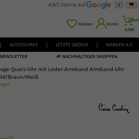
4,8/5 Sterne auf
€
undefi
Merken
Konto
0,00
€
|
ACCESSOIRES
|
LETZTE GRÖSSE
|
MARKEN A-Z
M NEWSLETTER
🌱 NACHHALTIGER SHOPPEN
aloge Quarz-Uhr mit Leder-Armband Armband-Uhr
ld/Braun/Weiß
ngen
and (DE)