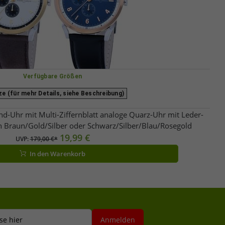
Verfügbare Größen
e (für mehr Details, siehe Beschreibung)
d-Uhr mit Multi-Ziffernblatt analoge Quarz-Uhr mit Leder-
raun/Gold/Silber oder Schwarz/Silber/Blau/Rosegold
19,99 €
UVP:
179,00 €*
In den Warenkorb
se hier
Anmelden