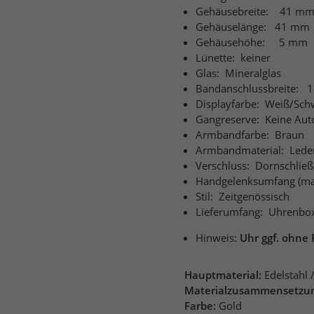
Gehäusebreite:
41 m
Gehäuselänge:
41 mm
Gehäusehöhe:
5 mm
Lünette:
keiner
Glas:
Mineralglas
Bandanschlussbreite:
1
Displayfarbe:
Weiß/Sch
Gangreserve:
Keine Aut
Armbandfarbe:
Braun
Armbandmaterial:
Lede
Verschluss:
Dornschließ
Handgelenksumfang (ma
Stil:
Zeitgenössisch
Lieferumfang:
Uhrenbo
Hinweis:
Uhr ggf. ohne 
Hauptmaterial:
Edelstahl 
Materialzusammensetzu
Farbe:
Gold