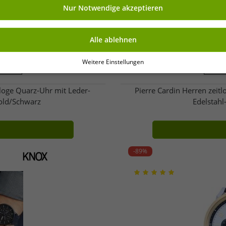
Nur Notwendige akzeptieren
Alle ablehnen
Weitere Einstellungen
eibung)
OneSiz
oge Quarz-Uhr mit Leder-
Pierre Cardin Herren zeit
old/Schwarz
Edelstah
-89%