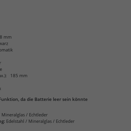
m
8 mm
warz
omatik
r
e
x.):
185 mm
x
Funktion, da die Batterie leer sein könnte
/ Mineralglas / Echtleder
ng:
Edelstahl / Mineralglas / Echtleder