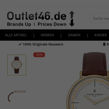
ALLE ARTIKEL
|
HERREN
|
DAMEN
|
KINDER
✅ 100% Originale Neuware
🧾 
-85
%