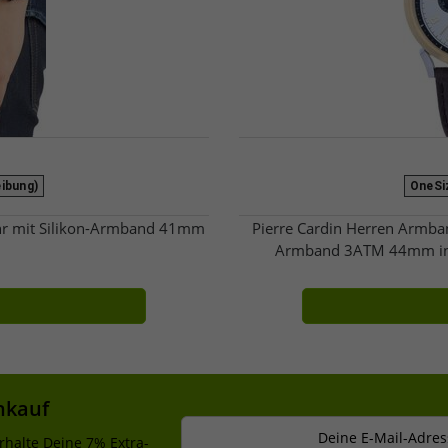
eibung)
OneSiz
hr mit Silikon-Armband 41mm
Pierre Cardin Herren Armban
Armband 3ATM 44mm in B
nkauf
Deine E-Mail-Adres
rhalte Deine 7% Extra-