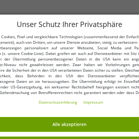
Unser Schutz Ihrer Privatsphäre
 Cookies, Pixel und vergleichbare Technologien (zusammenfassend der Einfach
genannt), auch von Dritten, um unsere Dienste anzubieten, stetig zu verbessern 
beanzeigen personalisiert auf unserer Webseite, Social Media und Par
 (s. unsere Cookie-Liste). Dabei greifen wir auch auf Diensteanbieter mit Sitz
WEITERE REDUZIERTE ARTIKEL
ei der Übermittlung personenbezogener Daten in die USA kann ein an
tz-Niveau nicht gewährleistet werden. Zwar haben wir Vorkehrungen get
re die Sicherheit der in den USA verarbeiteten Daten sicher zu stellen. Gleichw
ichkeit, dass Behörden in den USA den Diensteanbieter verpflichte
-86%
ezogene Daten an sie herauszugeben. Die Übermittlung erfolgt im Einzelfall
nder US-Gesetzgebung, ein wirksamer Rechtsbehelf hiergegen existiert nicht
 Geltendmachung von Betroffenenrechten nicht garantiert werden oder dass D
ormiert wirst. Mit Deiner Einwilligung gem. Art. 49 Abs. 1 lit. a DSGVO erklärst Du
Daten­schutz­erklärung
Impressum
ng in die USA für einverstanden (s.a. unsere Datenschutzerklärung). Du hast d
ndige Cookies verwendet werden sollen oder ob Du darüber hinaus weite
en möchtest. Standardmäßig sind nur notwendige Dienste aktiv, was Du 
 akzeptieren verwenden“ bestätigen kannst. Du kannst Deine Einwilligung e
Alle akzeptieren
ptieren“ erklären oder unter „Weitere Einstellungen“ an Deine Wünsche anpa
ng kannst Du jederzeit über „Datenschutz-Einstellungen“ am Ende jeder unserer
r die Zukunft widerrufen oder ändern.