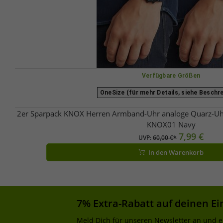
Verfügbare Größen
OneSize (für mehr Details, siehe Beschr
2er Sparpack KNOX Herren Armband-Uhr analoge Quarz-U
KNOX01 Navy
7,99 €
UVP:
60,00 €*
In den Warenkorb
7% Extra-Rabatt auf deinen Ei
Meld Dich für unseren Newsletter an und e