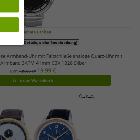
Verfügbare Größen
e (für mehr Details, siehe Beschreibung)
lose Armband-Uhr mit Faltschließe analoge Quarz-Uhr mit
l-Armband 3ATM 41mm CBV.1028 Silber
19,99 €
UVP:
139,00 €*
In den Warenkorb