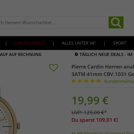
|
LIMITED-DEALS
|
ALLES UNTER X€!
|
SPORT
KAUF AUF RECHNUNG
🔄 TÄGLICH NEUE DEALS - I
Pierre Cardin Herren an
3ATM 41mm CBV.1031 Go
Kundenmeinu
19,99
€
UVP:
129,00
€
*
Du sparst
109,01
€!
Ab 49€ Warenkorb - Kostenloser Vers