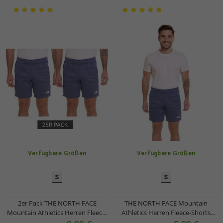
https://recoveredclothing.com/pages/contact
Verfügbare Größen
Verfügbare Größen
S
S
2er Pack THE NORTH FACE
THE NORTH FACE Mountain
Mountain Athletics Herren Fleece-
Athletics Herren Fleece-Shorts
Shorts sportliche Sommer-Hose
sportliche Sommer-Hose mit