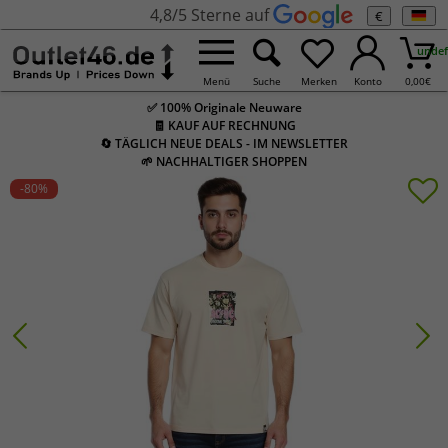
4,8/5 Sterne auf
€
undef
Menü
Suche
Merken
Konto
0,00
€
✅ 100% Originale Neuware
🧾 KAUF AUF RECHNUNG
🔄 TÄGLICH NEUE DEALS - IM NEWSLETTER
🌱 NACHHALTIGER SHOPPEN
-80
%