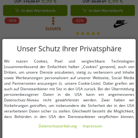
9,99 €
5,99 €
UVP:
119,98 €*
UVP:
59,99 €*
mit Eingriffstaschen
Eingrifftaschen NF0A82300EA1
In den Warenkorb
In den Warenkorb
NF0A82300EA1 Blau
Blau
-96%
-82%
Unser Schutz Ihrer Privatsphäre
Wir nutzen Cookies, Pixel und vergleichbare Technologien
(zusammenfassend der Einfachheit halber „Cookies“ genannt), auch von
Dritten, um unsere Dienste anzubieten, stetig zu verbessern und Inhalte
sowie Werbeanzeigen personalisiert auf unserer Webseite, Social Media
und Partnerseiten anzuzeigen (s. unsere Cookie-Liste). Dabei greifen wir
auch auf Diensteanbieter mit Sitz in den USA zurück. Bei der Übermittlung
personenbezogener Daten in die USA kann ein angemessenes
Datenschutz-Niveau nicht gewährleistet werden. Zwar haben wir
Vorkehrungen getroffen, um insbesondere die Sicherheit der in den USA
verarbeiteten Daten sicher zu stellen. Gleichwohl besteht die Möglichkeit,
dass Behörden in den USA den Diensteanbieter verpflichten können,
personenbezogene Daten an sie herauszugeben. Die Übermittlung erfolgt
Verfügbare Größen
Verfügbare Größen
Daten­schutz­erklärung
Impressum
im Einzelfall auf Basis entsprechender US-Gesetzgebung, ein wirksamer
Rechtsbehelf hiergegen existiert nicht. Ebenfalls kann eine Geltendmachung
XS
S