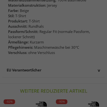
Materialzusammensetzung:
100% Baumwolle
Materialkonstruktion:
Jersey
Farbe:
Beige
Stil:
T-Shirt
Produktart:
T-Shirt
Ausschnitt:
Rundhals
Passform/Schnitt:
Regular Fit (normale Passform,
lockerer Schnitt)
Ärmellänge:
Kurzarm
Pflegehinweis:
Maschinenwäsche bei 30°C
Verschluss:
ohne Verschluss
EU Verantwortlicher
EU Verantwortlicher
Recovered Clothing Limited
WEITERE REDUZIERTE ARTIKEL
Thomas More Square 4 - Quadrant House, Floo
E1W 1YW United Kingdom
United Kingdom
-92%
-90%
info@recoveredclothing.com