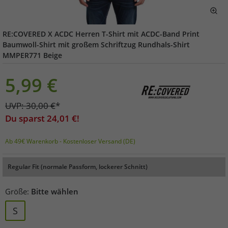
RE:COVERED X ACDC Herren T-Shirt mit ACDC-Band Print
Baumwoll-Shirt mit großem Schriftzug Rundhals-Shirt
MMPER771 Beige
5,99
€
UVP:
30,00
€
*
Du sparst
24,01
€!
Ab 49€ Warenkorb - Kostenloser Versand (DE)
Regular Fit (normale Passform, lockerer Schnitt)
Größe:
Bitte wählen
S