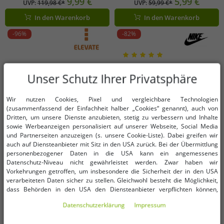
9,99 €
5,99 €
UVP:
119,98 €*
UVP:
59,99 €*
mit Eingriffstaschen
Eingrifftaschen NF0A82300EA1
In den Warenkorb
In den Warenkorb
NF0A82300EA1 Blau
Blau
-96%
-82%
Unser Schutz Ihrer Privatsphäre
Wir nutzen Cookies, Pixel und vergleichbare Technologien
(zusammenfassend der Einfachheit halber „Cookies“ genannt), auch von
Dritten, um unsere Dienste anzubieten, stetig zu verbessern und Inhalte
sowie Werbeanzeigen personalisiert auf unserer Webseite, Social Media
und Partnerseiten anzuzeigen (s. unsere Cookie-Liste). Dabei greifen wir
auch auf Diensteanbieter mit Sitz in den USA zurück. Bei der Übermittlung
personenbezogener Daten in die USA kann ein angemessenes
Datenschutz-Niveau nicht gewährleistet werden. Zwar haben wir
Vorkehrungen getroffen, um insbesondere die Sicherheit der in den USA
verarbeiteten Daten sicher zu stellen. Gleichwohl besteht die Möglichkeit,
dass Behörden in den USA den Diensteanbieter verpflichten können,
personenbezogene Daten an sie herauszugeben. Die Übermittlung erfolgt
Verfügbare Größen
Verfügbare Größen
Daten­schutz­erklärung
Impressum
im Einzelfall auf Basis entsprechender US-Gesetzgebung, ein wirksamer
Rechtsbehelf hiergegen existiert nicht. Ebenfalls kann eine Geltendmachung
XS
S