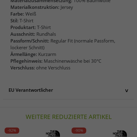
Materialzusammensetzung:
100% Baumwolle
Materialkonstruktion:
Jersey
Farbe:
Weiß
Stil:
T-Shirt
Produktart:
T-Shirt
Ausschnitt:
Rundhals
Passform/Schnitt:
Regular Fit (normale Passform,
lockerer Schnitt)
Ärmellänge:
Kurzarm
Pflegehinweis:
Maschinenwäsche bei 30°C
Verschluss:
ohne Verschluss
EU Verantwortlicher
EU Verantwortlicher
Recovered Clothing Limited
WEITERE REDUZIERTE ARTIKEL
Thomas More Square 4 - Quadrant House, Floo
E1W 1YW United Kingdom
United Kingdom
-92%
-90%
info@recoveredclothing.com