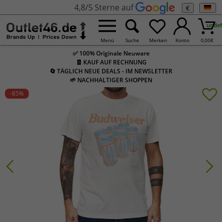
4,8/5 Sterne auf
€
undef
Menü
Suche
Merken
Konto
0,00
€
✅ 100% Originale Neuware
🧾 KAUF AUF RECHNUNG
🔄 TÄGLICH NEUE DEALS - IM NEWSLETTER
🌱 NACHHALTIGER SHOPPEN
-85
%