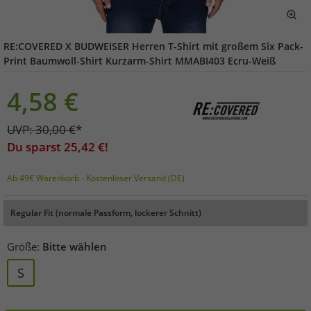
RE:COVERED X BUDWEISER Herren T-Shirt mit großem Six Pack-
Print Baumwoll-Shirt Kurzarm-Shirt MMABI403 Ecru-Weiß
4,58
€
UVP:
30,00
€
*
Du sparst
25,42
€!
Ab 49€ Warenkorb - Kostenloser Versand (DE)
Regular Fit (normale Passform, lockerer Schnitt)
Größe:
Bitte wählen
S