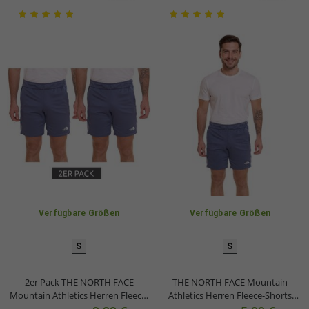
https://recoveredclothing.com/pages/contact
Verfügbare Größen
Verfügbare Größen
S
S
2er Pack THE NORTH FACE
THE NORTH FACE Mountain
Mountain Athletics Herren Fleece-
Athletics Herren Fleece-Shorts
Shorts sportliche Sommer-Hose
sportliche Sommer-Hose mit