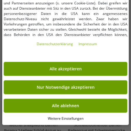
und Partnerseiten anzuzeigen (s. unsere Cookie-Liste). Dabei greifen wir
auch auf Diensteanbieter mit Sitz in den USA zurück. Bei der Übermittlung
personenbezogener Daten in die USA kann ein angemessenes
Datenschutz-Niveau nicht gewährleistet werden. Zwar haben wir
Vorkehrungen getroffen, um insbesondere die Sicherheit der in den USA
verarbeiteten Daten sicher zu stellen. Gleichwohl besteht die Möglichkeit,
dass Behörden in den USA den Diensteanbieter verpflichten können,
personenbezogene Daten an sie herauszugeben. Die Übermittlung erfolgt
Daten­schutz­erklärung
Impressum
im Einzelfall auf Basis entsprechender US-Gesetzgebung, ein wirksamer
Rechtsbehelf hiergegen existiert nicht. Ebenfalls kann eine Geltendmachung
von Betroffenenrechten nicht garantiert werden oder dass Du über den
Zugriff informiert wirst. Mit Deiner Einwilligung gem. Art. 49 Abs. 1 lit. a
DSGVO erklärst Du Dich in die Übermittlung in die USA für einverstanden
Alle akzeptieren
(s.a. unsere Datenschutzerklärung). Du hast die Wahl, ob nur notwendige
Cookies verwendet werden sollen oder ob Du darüber hinaus weitere
Cookies akzeptieren möchtest. Standardmäßig sind nur notwendige Dienste
aktiv, was Du unter „Nur Notwendige akzeptieren verwenden“ bestätigen
Nur Notwendige akzeptieren
kannst. Du kannst Deine Einwilligung entweder für „Alle akzeptieren“
Verfügbare Größen
Verfügbare Größen
erklären oder unter „Weitere Einstellungen“ an Deine Wünsche anpassen.
Deine Einwilligung kannst Du jederzeit über „Datenschutz-Einstellungen“
Alle ablehnen
am Ende jeder unserer Seiten mit Wirkung für die Zukunft widerrufen oder
M
L
42
44
46
48
50
ändern.
Weitere Einstellungen
weicher sheepworld Damen
Schnelltrocknender Damen
Pyjama 2-teiliger Schlaf-Anzug aus
Badeanzug mit Schwimmerrücken