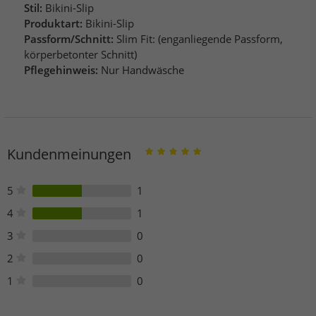
Stil:
Bikini-Slip
Produktart:
Bikini-Slip
Passform/Schnitt:
Slim Fit: (enganliegende Passform,
körperbetonter Schnitt)
Pflegehinweis:
Nur Handwäsche
Kundenmeinungen
5
1
4
1
3
0
2
0
1
0