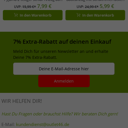
Baumwolle Krönchen und
Bademode 953659 Schwarz
7,99 €
5,99 €
UVP:
15,99 €*
UVP:
24,99 €*
Prosecco Pyjama-Set bestehend
In den Warenkorb
In den Warenkorb
aus Ober- und Unterteil 9860552
Grau/Weiß/Bunt
7% Extra-Rabatt auf deinen Einkauf
Meld Dich für unseren Newsletter an und erhalte
Deine 7% Extra-Rabatt.
Deine E-Mail-Adresse hier
Anmelden
WIR HELFEN DIR!
Hast Du Fragen oder brauchst Hilfe? Wir beraten Dich gern!
E-Mail:
kundendienst@outlet46.de