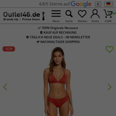
4,8/5 Sterne auf
€
undef
Menü
Suche
Merken
Konto
0,00
€
✅ 100% Originale Neuware
🧾 KAUF AUF RECHNUNG
🔄 TÄGLICH NEUE DEALS - IM NEWSLETTER
🌱 NACHHALTIGER SHOPPEN
-82
%