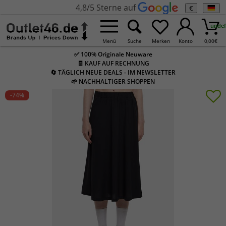
4,8/5 Sterne auf
€
undef
Menü
Suche
Merken
Konto
0,00
€
✅ 100% Originale Neuware
🧾 KAUF AUF RECHNUNG
🔄 TÄGLICH NEUE DEALS - IM NEWSLETTER
🌱 NACHHALTIGER SHOPPEN
-74
%