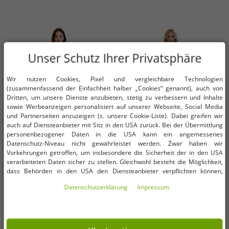
Unser Schutz Ihrer Privatsphäre
Wir nutzen Cookies, Pixel und vergleichbare Technologien
(zusammenfassend der Einfachheit halber „Cookies“ genannt), auch von
Dritten, um unsere Dienste anzubieten, stetig zu verbessern und Inhalte
sowie Werbeanzeigen personalisiert auf unserer Webseite, Social Media
und Partnerseiten anzuzeigen (s. unsere Cookie-Liste). Dabei greifen wir
auch auf Diensteanbieter mit Sitz in den USA zurück. Bei der Übermittlung
personenbezogener Daten in die USA kann ein angemessenes
Datenschutz-Niveau nicht gewährleistet werden. Zwar haben wir
Vorkehrungen getroffen, um insbesondere die Sicherheit der in den USA
Verfügbare Größen
Verfügbare Größen
verarbeiteten Daten sicher zu stellen. Gleichwohl besteht die Möglichkeit,
dass Behörden in den USA den Diensteanbieter verpflichten können,
personenbezogene Daten an sie herauszugeben. Die Übermittlung erfolgt
32/34
36/38
40
42
Daten­schutz­erklärung
Impressum
im Einzelfall auf Basis entsprechender US-Gesetzgebung, ein wirksamer
Rechtsbehelf hiergegen existiert nicht. Ebenfalls kann eine Geltendmachung
von Betroffenenrechten nicht garantiert werden oder dass Du über den
Damen ausgestellter Midi-Rock
lässiger Damen Mini-Rock
Zugriff informiert wirst. Mit Deiner Einwilligung gem. Art. 49 Abs. 1 lit. a
stylischer Strick-Rock 970081
Echtleder-Imitat mit Kellerfalten
DSGVO erklärst Du Dich in die Übermittlung in die USA für einverstanden