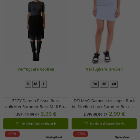
Verfügbare Größen
Verfügbare Größen
S
M
L
36
38
40
ZEGY Damen Plissee-Rock
DELMAO Damen knielanger Rock
schlichter Sommer-Rock Midi-Rock
im Streifen-Look Sommer-Rock mit
1052 Schwarz
Gürtel 98653165 Blau/Weiß
3,99 €
2,99 €
UVP:
49,99 €*
UVP:
49,99 €*
In den Warenkorb
In den Warenkorb
-93%
-78%