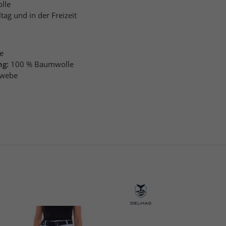
lle
ag und in der Freizeit
e
ng:
100 % Baumwolle
webe