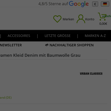
4,8/5 Sterne auf
€
undefi
Merken
Konto
0,00
€
|
ACCESSOIRES
|
LETZTE GRÖSSE
|
MARKEN A-Z
M NEWSLETTER
🌱 NACHHALTIGER SHOPPEN
s Damen Kleid Denim mit Baumwolle Grau
and (DE)