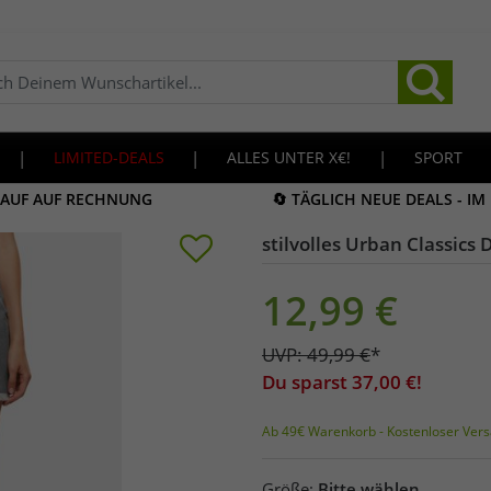
|
LIMITED-DEALS
|
ALLES UNTER X€!
|
SPORT
KAUF AUF RECHNUNG
🔄 TÄGLICH NEUE DEALS - I
stilvolles Urban Classic
12,99
€
UVP:
49,99
€
*
Du sparst
37,00
€!
Ab 49€ Warenkorb - Kostenloser Vers
Größe:
Bitte wählen