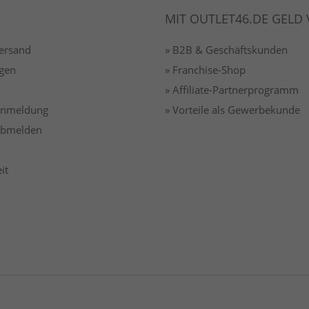
MIT OUTLET46.DE GELD
Versand
» B2B & Geschäftskunden
gen
» Franchise-Shop
» Affiliate-Partnerprogramm
 anmeldung
» Vorteile als Gewerbekunde
 abmelden
it