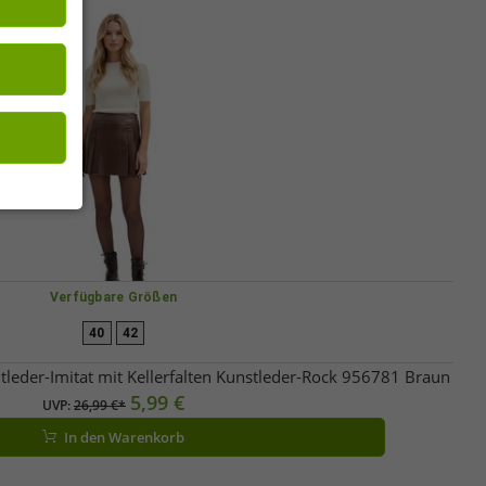
ssen. Deine
 Seiten mit
Verfügbare Größen
40
42
tleder-Imitat mit Kellerfalten Kunstleder-Rock 956781 Braun
5,99 €
UVP:
26,99 €*
In den Warenkorb