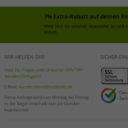
7% Extra-Rabatt auf deinen Ei
Meld Dich für unseren Newsletter an und e
Rabatt.
WIR HELFEN DIR!
SICHER EI
Hast Du Fragen oder brauchst Hilfe? Wir
beraten Dich gern!
E-Mail:
kundendienst@outlet46.de
Deine Anfrage wird von Montag bis Freitag
in der Regel innerhalb von 24 Stunden
beantwortet