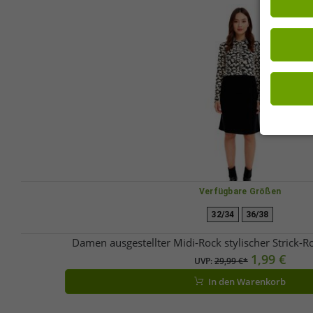
„Alle akze
Einwilligu
Wirkung fü
Verfügbare Größen
32/34
36/38
Damen ausgestellter Midi-Rock stylischer Strick-
1,99 €
UVP:
29,99 €*
In den Warenkorb