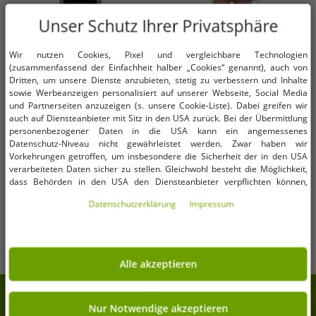
Unser Schutz Ihrer Privatsphäre
Wir nutzen Cookies, Pixel und vergleichbare Technologien
(zusammenfassend der Einfachheit halber „Cookies“ genannt), auch von
Dritten, um unsere Dienste anzubieten, stetig zu verbessern und Inhalte
sowie Werbeanzeigen personalisiert auf unserer Webseite, Social Media
und Partnerseiten anzuzeigen (s. unsere Cookie-Liste). Dabei greifen wir
Verfügbare Größen
Verfügbare Größen
auch auf Diensteanbieter mit Sitz in den USA zurück. Bei der Übermittlung
personenbezogener Daten in die USA kann ein angemessenes
Datenschutz-Niveau nicht gewährleistet werden. Zwar haben wir
32/34
36/38
44
46
Vorkehrungen getroffen, um insbesondere die Sicherheit der in den USA
verarbeiteten Daten sicher zu stellen. Gleichwohl besteht die Möglichkeit,
Damen ausgestellter Midi-Rock
McKINLEY Isabel W Damen Rock
dass Behörden in den USA den Diensteanbieter verpflichten können,
personenbezogene Daten an sie herauszugeben. Die Übermittlung erfolgt
stylischer Strick-Rock 970081
schützender Ski-Rock mit
Daten­schutz­erklärung
Impressum
im Einzelfall auf Basis entsprechender US-Gesetzgebung, ein wirksamer
Schwarz
AQUABASE Beschichtung 420206
1,99 €
5,99 €
UVP:
29,99 €*
UVP:
79,99 €*
Rechtsbehelf hiergegen existiert nicht. Ebenfalls kann eine Geltendmachung
057 Schwarz
von Betroffenenrechten nicht garantiert werden oder dass Du über den
In den Warenkorb
In den Warenkorb
Zugriff informiert wirst. Mit Deiner Einwilligung gem. Art. 49 Abs. 1 lit. a
DSGVO erklärst Du Dich in die Übermittlung in die USA für einverstanden
Alle akzeptieren
(s.a. unsere Datenschutzerklärung). Du hast die Wahl, ob nur notwendige
Cookies verwendet werden sollen oder ob Du darüber hinaus weitere
7% Extra-Rabatt auf deinen Einkauf
Cookies akzeptieren möchtest. Standardmäßig sind nur notwendige Dienste
aktiv, was Du unter „Nur Notwendige akzeptieren verwenden“ bestätigen
Nur Notwendige akzeptieren