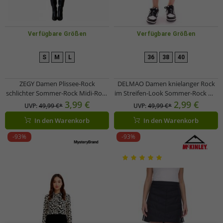
Verfügbare Größen
Verfügbare Größen
S
M
L
36
38
40
ZEGY Damen Plissee-Rock
DELMAO Damen knielanger Rock
schlichter Sommer-Rock Midi-Rock
im Streifen-Look Sommer-Rock mit
1052 Schwarz
Gürtel 98653165 Blau/Weiß
3,99 €
2,99 €
UVP:
49,99 €*
UVP:
49,99 €*
In den Warenkorb
In den Warenkorb
-93%
-93%