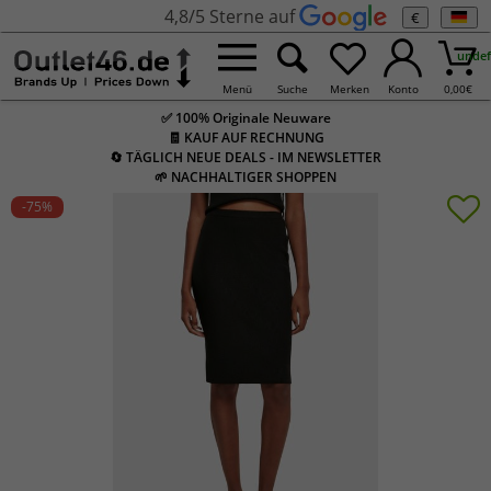
4,8/5 Sterne auf
€
undef
Menü
Suche
Merken
Konto
0,00
€
✅ 100% Originale Neuware
🧾 KAUF AUF RECHNUNG
🔄 TÄGLICH NEUE DEALS - IM NEWSLETTER
🌱 NACHHALTIGER SHOPPEN
-75
%