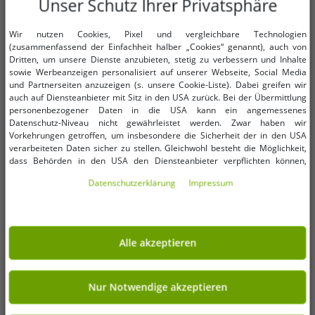
Unser Schutz Ihrer Privatsphäre
Verfügbare Größen
Verfügbare Größen
Wir nutzen Cookies, Pixel und vergleichbare Technologien
S
S
(zusammenfassend der Einfachheit halber „Cookies“ genannt), auch von
Dritten, um unsere Dienste anzubieten, stetig zu verbessern und Inhalte
sowie Werbeanzeigen personalisiert auf unserer Webseite, Social Media
2er Pack THE NORTH FACE
THE NORTH FACE Mountain
und Partnerseiten anzuzeigen (s. unsere Cookie-Liste). Dabei greifen wir
Mountain Athletics Herren Fleece-
Athletics Herren Fleece-Shorts
auch auf Diensteanbieter mit Sitz in den USA zurück. Bei der Übermittlung
Shorts sportliche Sommer-Hose
sportliche Sommer-Hose mit
9,99 €
5,99 €
UVP:
119,98 €*
UVP:
59,99 €*
personenbezogener Daten in die USA kann ein angemessenes
mit Eingriffstaschen
Eingrifftaschen NF0A82300EA1
Datenschutz-Niveau nicht gewährleistet werden. Zwar haben wir
In den Warenkorb
In den Warenkorb
NF0A82300EA1 Blau
Blau
Vorkehrungen getroffen, um insbesondere die Sicherheit der in den USA
verarbeiteten Daten sicher zu stellen. Gleichwohl besteht die Möglichkeit,
-96%
-82%
dass Behörden in den USA den Diensteanbieter verpflichten können,
personenbezogene Daten an sie herauszugeben. Die Übermittlung erfolgt
Daten­schutz­erklärung
Impressum
im Einzelfall auf Basis entsprechender US-Gesetzgebung, ein wirksamer
Rechtsbehelf hiergegen existiert nicht. Ebenfalls kann eine Geltendmachung
von Betroffenenrechten nicht garantiert werden oder dass Du über den
Zugriff informiert wirst. Mit Deiner Einwilligung gem. Art. 49 Abs. 1 lit. a
DSGVO erklärst Du Dich in die Übermittlung in die USA für einverstanden
Alle akzeptieren
(s.a. unsere Datenschutzerklärung). Du hast die Wahl, ob nur notwendige
Cookies verwendet werden sollen oder ob Du darüber hinaus weitere
Cookies akzeptieren möchtest. Standardmäßig sind nur notwendige Dienste
aktiv, was Du unter „Nur Notwendige akzeptieren verwenden“ bestätigen
Nur Notwendige akzeptieren
kannst. Du kannst Deine Einwilligung entweder für „Alle akzeptieren“
erklären oder unter „Weitere Einstellungen“ an Deine Wünsche anpassen.