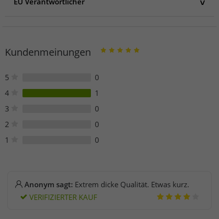
EU Verantwortlicher
EU Verantwortlicher
DGN Consulting GmbH
Mahdentalstrasse 112
Kundenmeinungen
71065 Sindelfingen
Deutschland
contact@stones.eu
5
0
https://www.stones.eu/Company/Kontakt
4
1
3
0
2
0
1
0
Anonym sagt:
Extrem dicke Qualität. Etwas kurz.
VERIFIZIERTER KAUF