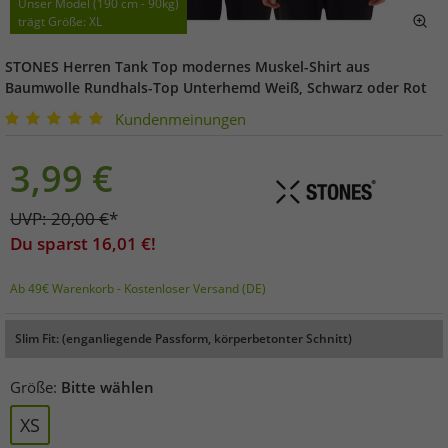
Unser Model (190 cm - 90kg)
trägt Größe: XL
STONES Herren Tank Top modernes Muskel-Shirt aus
Baumwolle Rundhals-Top Unterhemd Weiß, Schwarz oder Rot
Kundenmeinungen
3,99
€
UVP:
20,00
€
*
Du sparst
16,01
€!
Ab 49€ Warenkorb - Kostenloser Versand (DE)
Slim Fit: (enganliegende Passform, körperbetonter Schnitt)
Größe:
Bitte wählen
XS