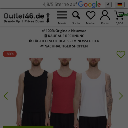
4,8/5 Sterne auf
€
undef
Menü
Suche
Merken
Konto
0,00
€
✅ 100% Originale Neuware
🧾 KAUF AUF RECHNUNG
🔄 TÄGLICH NEUE DEALS - IM NEWSLETTER
🌱 NACHHALTIGER SHOPPEN
-80
%