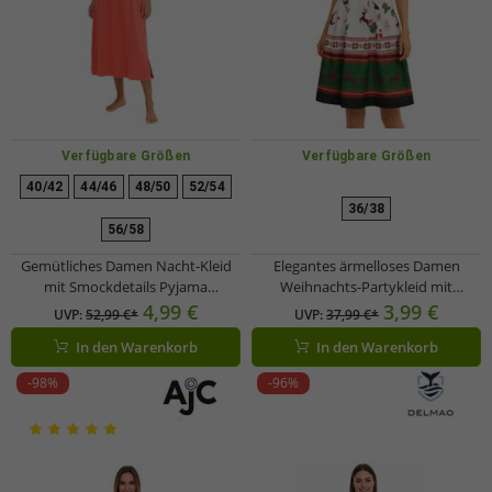
Verfügbare Größen
Verfügbare Größen
40/42
44/46
48/50
52/54
36/38
56/58
Gemütliches Damen Nacht-Kleid
Elegantes ärmelloses Damen
mit Smockdetails Pyjama
Weihnachts-Partykleid mit
Nachthemd Baumwoll-Kleid
festlichem Print und ausgestelltem
4,99 €
3,99 €
UVP:
52,99 €*
UVP:
37,99 €*
912155 Rot
Rock 967618 beige/schwarz/rot
In den Warenkorb
In den Warenkorb
-98%
-96%