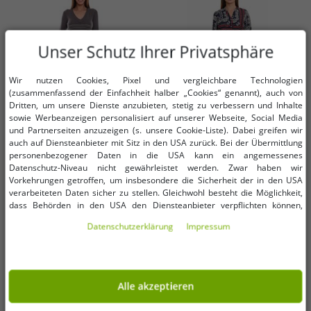
Unser Schutz Ihrer Privatsphäre
Wir nutzen Cookies, Pixel und vergleichbare Technologien
(zusammenfassend der Einfachheit halber „Cookies“ genannt), auch von
Dritten, um unsere Dienste anzubieten, stetig zu verbessern und Inhalte
sowie Werbeanzeigen personalisiert auf unserer Webseite, Social Media
und Partnerseiten anzuzeigen (s. unsere Cookie-Liste). Dabei greifen wir
auch auf Diensteanbieter mit Sitz in den USA zurück. Bei der Übermittlung
personenbezogener Daten in die USA kann ein angemessenes
Verfügbare Größen
Verfügbare Größen
Datenschutz-Niveau nicht gewährleistet werden. Zwar haben wir
Vorkehrungen getroffen, um insbesondere die Sicherheit der in den USA
verarbeiteten Daten sicher zu stellen. Gleichwohl besteht die Möglichkeit,
32
34
36
34
36
38
dass Behörden in den USA den Diensteanbieter verpflichten können,
personenbezogene Daten an sie herauszugeben. Die Übermittlung erfolgt
Daten­schutz­erklärung
Impressum
im Einzelfall auf Basis entsprechender US-Gesetzgebung, ein wirksamer
AjC Damen Pullover-Kleid gestreift
DELMAO Damen Midi-Kleid mit
Rechtsbehelf hiergegen existiert nicht. Ebenfalls kann eine Geltendmachung
Midi-Kleid Strick-Kleid 12705661
Allover-Print Langarm-Kleid
von Betroffenenrechten nicht garantiert werden oder dass Du über den
Grau
Sommer-Kleid 58986315 Blau/Rot
0,99 €
2,99 €
UVP:
42,99 €*
UVP:
69,99 €*
Zugriff informiert wirst. Mit Deiner Einwilligung gem. Art. 49 Abs. 1 lit. a
DSGVO erklärst Du Dich in die Übermittlung in die USA für einverstanden
In den Warenkorb
In den Warenkorb
Alle akzeptieren
(s.a. unsere Datenschutzerklärung). Du hast die Wahl, ob nur notwendige
Cookies verwendet werden sollen oder ob Du darüber hinaus weitere