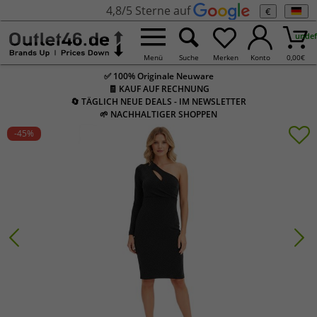
4,8/5 Sterne auf
€
undef
Menü
Suche
Merken
Konto
0,00
€
✅ 100% Originale Neuware
🧾 KAUF AUF RECHNUNG
🔄 TÄGLICH NEUE DEALS - IM NEWSLETTER
🌱 NACHHALTIGER SHOPPEN
-45
%