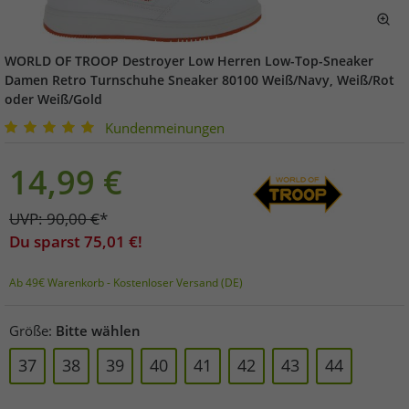
WORLD OF TROOP Destroyer Low Herren Low-Top-Sneaker
Damen Retro Turnschuhe Sneaker 80100 Weiß/Navy, Weiß/Rot
oder Weiß/Gold
Kundenmeinungen
14,99
€
UVP:
90,00
€
*
Du sparst
75,01
€!
Ab 49€ Warenkorb - Kostenloser Versand (DE)
Größe:
Bitte wählen
37
38
39
40
41
42
43
44