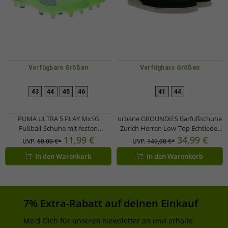
Verfügbare Größen
Verfügbare Größen
43
44
45
46
41
44
PUMA ULTRA 5 PLAY MxSG
urbane GROUNDIES Barfußschuhe
Fußball-Schuhe mit festen
Zurich Herren Low-Top Echtleder
Metallstollenspitzen Trainings-
Sneaker mit TrueSense Sohle
11,99 €
34,99 €
UVP:
60,00 €*
UVP:
140,00 €*
Schuhe Sport-Schuhe Schnür-
Schnür-Schuhe GND-270260-01
In den Warenkorb
In den Warenkorb
Schuhe Fitness-Zubehör 107904 03
Schwarz/Beige
Neon-Grün/Blau
7% Extra-Rabatt auf deinen Einkauf
Meld Dich für unseren Newsletter an und erhalte