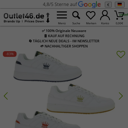
4,8/5 Sterne auf
€
undef
Menü
Suche
Merken
Konto
0,00
€
✅ 100% Originale Neuware
🧾 KAUF AUF RECHNUNG
🔄 TÄGLICH NEUE DEALS - IM NEWSLETTER
🌱 NACHHALTIGER SHOPPEN
-83
%