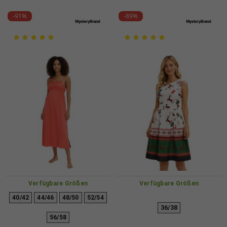
-91%
-89%
Verfügbare Größen
Verfügbare Größen
40/42
44/46
48/50
52/54
36/38
56/58