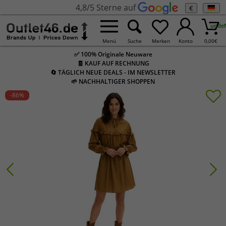
4,8/5 Sterne auf
€
undef
Menü
Suche
Merken
Konto
0,00
€
✅ 100% Originale Neuware
🧾 KAUF AUF RECHNUNG
🔄 TÄGLICH NEUE DEALS - IM NEWSLETTER
🌱 NACHHALTIGER SHOPPEN
-86
%