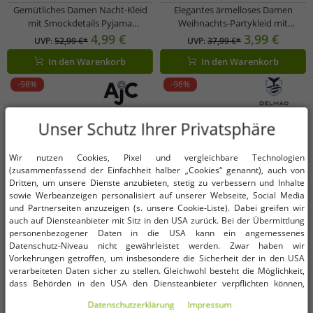
Gemütliches Damen Nacht-Kleid
Elegantes ärmelloses Damen
mit Smockdetails Pyjama
Weihnachts-Partykleid mit
Nachthemd Baumwoll-Kleid
festlichem Print und ausgestelltem
4,99 €
3,99 €
UVP:
52,99 €*
UVP:
37,99 €*
912155 Rot
Rock 967618 beige/schwarz/rot
In den Warenkorb
In den Warenkorb
-98%
-96%
Unser Schutz Ihrer Privatsphäre
Wir nutzen Cookies, Pixel und vergleichbare Technologien
(zusammenfassend der Einfachheit halber „Cookies“ genannt), auch von
Dritten, um unsere Dienste anzubieten, stetig zu verbessern und Inhalte
sowie Werbeanzeigen personalisiert auf unserer Webseite, Social Media
und Partnerseiten anzuzeigen (s. unsere Cookie-Liste). Dabei greifen wir
auch auf Diensteanbieter mit Sitz in den USA zurück. Bei der Übermittlung
personenbezogener Daten in die USA kann ein angemessenes
Datenschutz-Niveau nicht gewährleistet werden. Zwar haben wir
Vorkehrungen getroffen, um insbesondere die Sicherheit der in den USA
verarbeiteten Daten sicher zu stellen. Gleichwohl besteht die Möglichkeit,
dass Behörden in den USA den Diensteanbieter verpflichten können,
personenbezogene Daten an sie herauszugeben. Die Übermittlung erfolgt
Daten­schutz­erklärung
Impressum
im Einzelfall auf Basis entsprechender US-Gesetzgebung, ein wirksamer