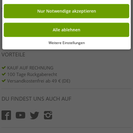
Cookies verwendet werden sollen oder ob Du darüber hinaus weitere
Cookies akzeptieren möchtest. Standardmäßig sind nur notwendige Dienste
SICHER EINKAUFEN
aktiv, was Du unter „Nur Notwendige akzeptieren verwenden“ bestätigen
Nur Notwendige akzeptieren
kannst. Du kannst Deine Einwilligung entweder für „Alle akzeptieren“
erklären oder unter „Weitere Einstellungen“ an Deine Wünsche anpassen.
Deine Einwilligung kannst Du jederzeit über „Datenschutz-Einstellungen“
Alle ablehnen
am Ende jeder unserer Seiten mit Wirkung für die Zukunft widerrufen oder
ändern.
Weitere Einstellungen
VORTEILE
KAUF AUF RECHNUNG
100 Tage Rückgaberecht
Versandkostenfrei ab 49 € (DE)
DU FINDEST UNS AUCH AUF