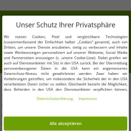
7% Extra-Rabatt auf deinen Einkauf
Unser Schutz Ihrer Privatsphäre
Meld Dich für unseren Newsletter an und erhalte
Deine 7% Extra-Rabatt.
Wir nutzen Cookies, Pixel und vergleichbare Technologien
(zusammenfassend der Einfachheit halber „Cookies“ genannt), auch von
Dritten, um unsere Dienste anzubieten, stetig zu verbessern und Inhalte
Deine E-Mail-Adresse hier
sowie Werbeanzeigen personalisiert auf unserer Webseite, Social Media
und Partnerseiten anzuzeigen (s. unsere Cookie-Liste). Dabei greifen wir
Anmelden
auch auf Diensteanbieter mit Sitz in den USA zurück. Bei der Übermittlung
personenbezogener Daten in die USA kann ein angemessenes
Datenschutz-Niveau nicht gewährleistet werden. Zwar haben wir
Vorkehrungen getroffen, um insbesondere die Sicherheit der in den USA
WIR HELFEN DIR!
verarbeiteten Daten sicher zu stellen. Gleichwohl besteht die Möglichkeit,
dass Behörden in den USA den Diensteanbieter verpflichten können,
Hast Du Fragen oder brauchst Hilfe? Wir beraten Dich gern!
personenbezogene Daten an sie herauszugeben. Die Übermittlung erfolgt
Daten­schutz­erklärung
Impressum
im Einzelfall auf Basis entsprechender US-Gesetzgebung, ein wirksamer
E-Mail:
kundendienst@outlet46.de
Rechtsbehelf hiergegen existiert nicht. Ebenfalls kann eine Geltendmachung
von Betroffenenrechten nicht garantiert werden oder dass Du über den
Zugriff informiert wirst. Mit Deiner Einwilligung gem. Art. 49 Abs. 1 lit. a
Deine Anfrage wird von Montag bis Freitag in der Regel
DSGVO erklärst Du Dich in die Übermittlung in die USA für einverstanden
innerhalb von 24 Stunden beantwortet
Alle akzeptieren
(s.a. unsere Datenschutzerklärung). Du hast die Wahl, ob nur notwendige