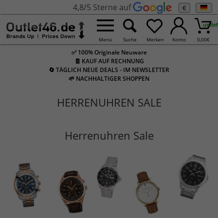
4,8/5 Sterne auf
€
undef
Menü
Suche
Merken
Konto
0,00
€
✅ 100% Originale Neuware
🧾 KAUF AUF RECHNUNG
🔄 TÄGLICH NEUE DEALS - IM NEWSLETTER
🌱 NACHHALTIGER SHOPPEN
HERRENUHREN SALE
Herrenuhren Sale