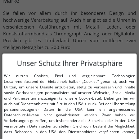
Marke
Sie fallen vor allem durch ihr besonderes Design und
hochwertige Verarbeitung auf. Auch hier gibt es die Uhren in
verschiedenen Ausführungen mit Metall-, Leder-, oder
Kunststoffarmband als Chronograph, Analog- oder Digitaluhr.
Preislich gibt es Timberland Uhren vom mittleren zwei
stelligen Betrag bis zu 300 Euro.
Unser Schutz Ihrer Privatsphäre
Wir nutzen Cookies, Pixel und vergleichbare Technologien
(zusammenfassend der Einfachheit halber „Cookies“ genannt), auch von
Dritten, um unsere Dienste anzubieten, stetig zu verbessern und Inhalte
POLICE Herrenuhren – Innovativ & Selbstbewusst
sowie Werbeanzeigen personalisiert auf unserer Webseite, Social Media
und Partnerseiten anzuzeigen (s. unsere Cookie-Liste). Dabei greifen wir
POLICE Uhren fallen sehr schnell auf, da sie durch ihre Form
auch auf Diensteanbieter mit Sitz in den USA zurück. Bei der Übermittlung
oder das Design fast einzigartig wirken. Sie haben ein großes
personenbezogener Daten in die USA kann ein angemessenes
Ziffernblatt in verschiedenen Formen und Farben, was durch
Datenschutz-Niveau nicht gewährleistet werden. Zwar haben wir
Vorkehrungen getroffen, um insbesondere die Sicherheit der in den USA
ein edles Armband ergänzt wird. Uhren von POLICE gibt es
verarbeiteten Daten sicher zu stellen. Gleichwohl besteht die Möglichkeit,
schon im niedrigen Preisbereich.
dass Behörden in den USA den Diensteanbieter verpflichten können,
personenbezogene Daten an sie herauszugeben. Die Übermittlung erfolgt