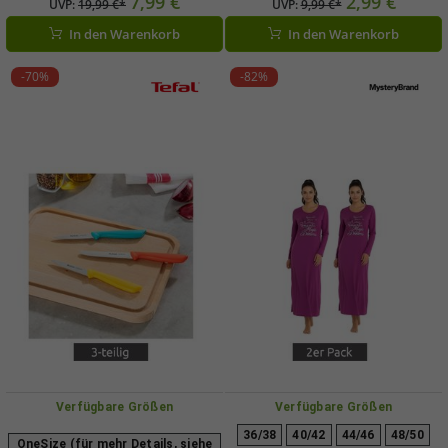
7,99 €
2,99 €
UVP:
19,99 €*
UVP:
9,99 €*
148x70x30cm **B-Ware – geprüft &
9499579 **B-Ware – geprüft &
In den Warenkorb
In den Warenkorb
funktionell einwandfrei** Silber
funktionell einwandfrei** in
Dunkelgrau
-70%
-82%
Verfügbare Größen
Verfügbare Größen
36/38
40/42
44/46
48/50
OneSize (für mehr Details, siehe