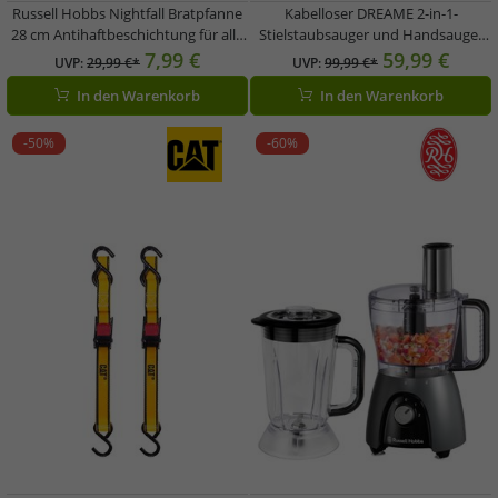
Russell Hobbs Nightfall Bratpfanne
Kabelloser DREAME 2-in-1-
28 cm Antihaftbeschichtung für alle
Stielstaubsauger und Handsauger
Herdarten **B-Ware – geprüft &
U10 Akku-Staubsauger Akkulaufzeit
7,99 €
59,99 €
UVP:
29,99 €*
UVP:
99,99 €*
funktionell einwandfrei**
65 min 0,5L **B-Ware – geprüft &
In den Warenkorb
In den Warenkorb
Schwarz/Blau
funktionell einwandfrei** Weiß
-50%
-60%