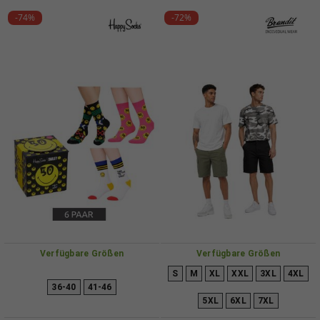
-74%
-72%
Verfügbare Größen
Verfügbare Größen
S
M
XL
XXL
3XL
4XL
36-40
41-46
5XL
6XL
7XL