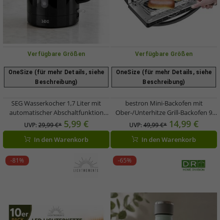
Verfügbare Größen
Verfügbare Größen
OneSize (für mehr Details, siehe
OneSize (für mehr Details, siehe
Beschreibung)
Beschreibung)
SEG Wasserkocher 1,7 Liter mit
bestron Mini-Backofen mit
automatischer Abschaltfunktion
Ober-/Unterhitze Grill-Backofen 9
Küchen-Kleingerät
Liter 800 Watt 37,5x29x22cm **B-
5,99 €
14,99 €
UVP:
29,99 €*
UVP:
49,99 €*
herausnehmbarer Wasserfilter 1850-
Ware – geprüft & funktionell
In den Warenkorb
In den Warenkorb
2200W **B-Ware – geprüft &
einwandfrei** Schwarz/Silber
funktionell einwandfrei** Schwarz
-81%
-65%