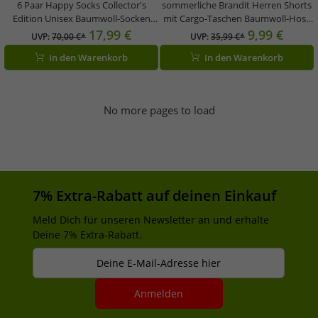
6 Paar Happy Socks Collector's
sommerliche Brandit Herren Shorts
Edition Unisex Baumwoll-Socken
mit Cargo-Taschen Baumwoll-Hose
Sparpack mit Smiley-Print Alltags-
BD2019 in Khaki oder Schwarz
17,99 €
9,99 €
UVP:
70,00 €*
UVP:
35,99 €*
Strümpfe in Geschenk-Box
In den Warenkorb
In den Warenkorb
XATSMI08-9300 Bunt
No more pages to load
7% Extra-Rabatt auf deinen Einkauf
Meld Dich für unseren Newsletter an und erhalte
Deine 7% Extra-Rabatt.
Deine E-Mail-Adresse hier
Anmelden