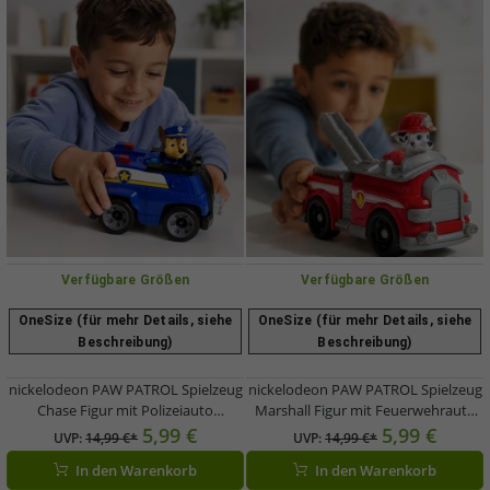
Verfügbare Größen
Verfügbare Größen
OneSize (für mehr Details, siehe
OneSize (für mehr Details, siehe
Beschreibung)
Beschreibung)
nickelodeon PAW PATROL Spielzeug
nickelodeon PAW PATROL Spielzeug
Chase Figur mit Polizeiauto
Marshall Figur mit Feuerwehrauto
Spielzeug-Auto **B-Ware – geprüft
Spielzeug-Auto **B-Ware – geprüft
5,99 €
5,99 €
UVP:
14,99 €*
UVP:
14,99 €*
& funktionell einwandfrei** Blau
& funktionell einwandfrei** 9116064
In den Warenkorb
In den Warenkorb
Rot