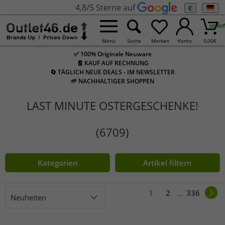
4,8/5 Sterne auf
€
undef
Menü
Suche
Merken
Konto
0,00
€
✅ 100% Originale Neuware
🧾 KAUF AUF RECHNUNG
🔄 TÄGLICH NEUE DEALS - IM NEWSLETTER
🌱 NACHHALTIGER SHOPPEN
LAST MINUTE OSTERGESCHENKE!
(6709)
Kategorien
Artikel filtern
1
2
...
336
Neuheiten