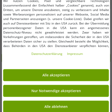
Wir nutzen Cookies, Pixel und vergleichbare Technologien
(zusammenfassend der Einfachheit halber „Cookies“ genannt), auch von
Dritten, um unsere Dienste anzubieten, stetig zu verbessern und Inhalte
sowie Werbeanzeigen personalisiert auf unserer Webseite, Social Media
Verfügbare Größen
Verfügbare Größen
und Partnerseiten anzuzeigen (s. unsere Cookie-Liste). Dabei greifen wir
auch auf Diensteanbieter mit Sitz in den USA zurück. Bei der Übermittlung
OneSize (für mehr Details, siehe
OneSize (für mehr Details, siehe
personenbezogener Daten in die USA kann ein angemessenes
Beschreibung)
Beschreibung)
Datenschutz-Niveau nicht gewährleistet werden. Zwar haben wir
Vorkehrungen getroffen, um insbesondere die Sicherheit der in den USA
Russell Hobbs Suppen-Topf mit
nickelodeon PAW PATROL Spielzeug
verarbeiteten Daten sicher zu stellen. Gleichwohl besteht die Möglichkeit,
Glasdeckel 24 cm ca. 4 Liter
Rubble-Figur mit Bulldozer-
dass Behörden in den USA den Diensteanbieter verpflichten können,
Kochtopf **B-Ware – geprüft &
Baufahrzeug **B-Ware – geprüft &
12,99 €
5,99 €
personenbezogene Daten an sie herauszugeben. Die Übermittlung erfolgt
UVP:
39,99 €*
UVP:
14,99 €*
funktionell einwandfrei**
funktionell einwandfrei** Gelb
Daten­schutz­erklärung
Impressum
im Einzelfall auf Basis entsprechender US-Gesetzgebung, ein wirksamer
In den Warenkorb
In den Warenkorb
RH03481PMFOB Schwarz
Rechtsbehelf hiergegen existiert nicht. Ebenfalls kann eine Geltendmachung
von Betroffenenrechten nicht garantiert werden oder dass Du über den
Zugriff informiert wirst. Mit Deiner Einwilligung gem. Art. 49 Abs. 1 lit. a
-79%
-60%
DSGVO erklärst Du Dich in die Übermittlung in die USA für einverstanden
Alle akzeptieren
(s.a. unsere Datenschutzerklärung). Du hast die Wahl, ob nur notwendige
Cookies verwendet werden sollen oder ob Du darüber hinaus weitere
Cookies akzeptieren möchtest. Standardmäßig sind nur notwendige Dienste
aktiv, was Du unter „Nur Notwendige akzeptieren verwenden“ bestätigen
Nur Notwendige akzeptieren
kannst. Du kannst Deine Einwilligung entweder für „Alle akzeptieren“
erklären oder unter „Weitere Einstellungen“ an Deine Wünsche anpassen.
Deine Einwilligung kannst Du jederzeit über „Datenschutz-Einstellungen“
Alle ablehnen
am Ende jeder unserer Seiten mit Wirkung für die Zukunft widerrufen oder