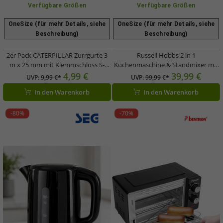
Verfügbare Größen
Verfügbare Größen
OneSize (für mehr Details, siehe
OneSize (für mehr Details, siehe
Beschreibung)
Beschreibung)
2er Pack CATERPILLAR Zurrgurte 3
Russell Hobbs 2 in 1
m x 25 mm mit Klemmschloss S-
Küchenmaschine & Standmixer mit
Haken 250 daN Spanngurte **B-
2 Geschwindigkeitsstufen 2,3 L und
4,99 €
39,99 €
UVP:
9,99 €*
UVP:
99,99 €*
Ware – geprüft & funktionell
1,5 L Mixbehälter 900W **B-Ware –
In den Warenkorb
In den Warenkorb
einwandfrei** Gelb
geprüft & funktionell einwandfrei**
27111-56 Schwarz
-80%
-70%