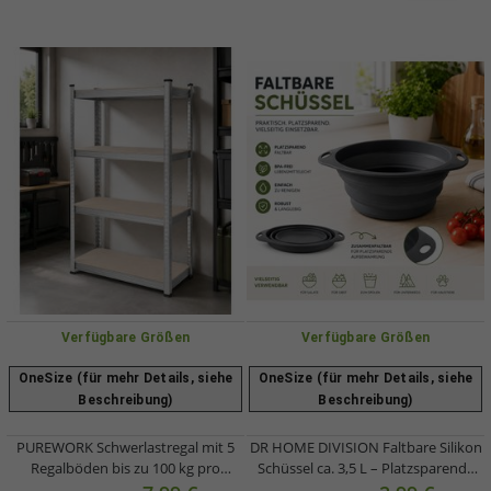
Verfügbare Größen
Verfügbare Größen
OneSize (für mehr Details, siehe
OneSize (für mehr Details, siehe
Beschreibung)
Beschreibung)
PUREWORK Schwerlastregal mit 5
DR HOME DIVISION Faltbare Silikon
Regalböden bis zu 100 kg pro
Schüssel ca. 3,5 L – Platzsparende
Regalboden Metall-Regal
Faltschüssel mit praktischen Griffen