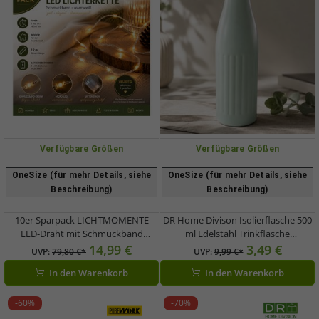
Verfügbare Größen
Verfügbare Größen
OneSize (für mehr Details, siehe
OneSize (für mehr Details, siehe
Beschreibung)
Beschreibung)
10er Sparpack LICHTMOMENTE
DR Home Divison Isolierflasche 500
LED-Draht mit Schmuckband
ml Edelstahl Trinkflasche
Lichterkette mit Timerfunktion
Thermoflasche im schlichten Design
14,99 €
3,49 €
UVP:
79,80 €*
UVP:
9,99 €*
3,2 Meter 20 LEDs warmweiße
**B-Ware – geprüft & funktionell
In den Warenkorb
In den Warenkorb
Mikro-LED-Lämpchen 9844144 Silber
einwandfrei** Mint-Grün
-60%
-70%