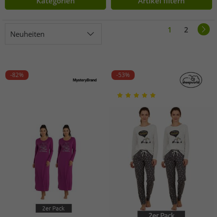
Kategorien
Artikel filtern
1
2
Neuheiten
-82%
-53%