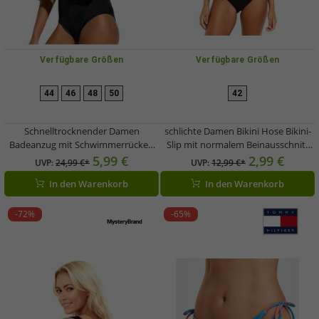
Verfügbare Größen
Verfügbare Größen
44
46
48
50
42
Schnelltrocknender Damen
schlichte Damen Bikini Hose Bikini-
Badeanzug mit Schwimmerrücken
Slip mit normalem Beinausschnitt
Bademode 953659 Schwarz
Bademode 922405 Schwarz
5,99 €
2,99 €
UVP:
24,99 €*
UVP:
12,99 €*
In den Warenkorb
In den Warenkorb
-72%
-65%