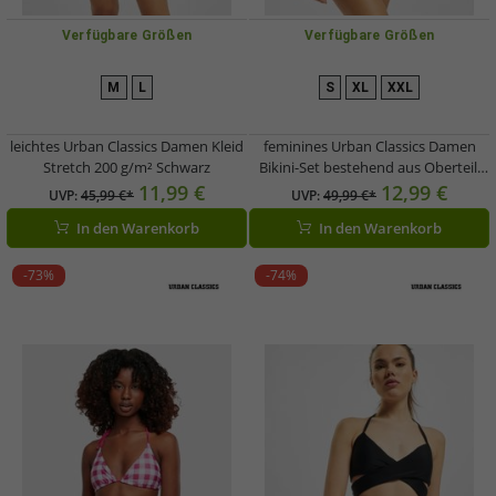
Verfügbare Größen
Verfügbare Größen
M
L
S
XL
XXL
leichtes Urban Classics Damen Kleid
feminines Urban Classics Damen
Stretch 200 g/m² Schwarz
Bikini-Set bestehend aus Oberteill
und Höschen Bademode 190 g/m²
11,99 €
12,99 €
UVP:
45,99 €*
UVP:
49,99 €*
Schwarz/Bunt
In den Warenkorb
In den Warenkorb
-73%
-74%