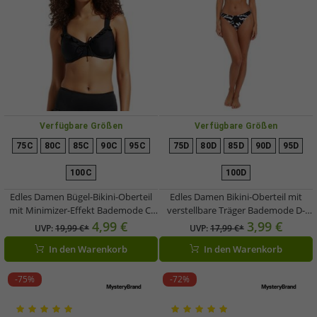
Verfügbare Größen
Verfügbare Größen
75C
80C
85C
90C
95C
75D
80D
85D
90D
95D
100C
100D
Edles Damen Bügel-Bikini-Oberteil
Edles Damen Bikini-Oberteil mit
mit Minimizer-Effekt Bademode C-
verstellbare Träger Bademode D-
Körbchen 976934 Schwarz
Körbchen 959401 Schwarz/Weiß
4,99 €
3,99 €
UVP:
19,99 €*
UVP:
17,99 €*
In den Warenkorb
In den Warenkorb
-75%
-72%