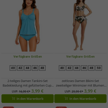
Verfügbare Größen
Verfügbare Größen
40
42
44
46
48
40
42
44
46
48
50
2-teiliges Damen Tankini-Set
zeitloses Damen Bikini-Set
Badekleidung mit gefütterten Cups
zweiteiliger Minimizer mit Blumen-
Tankini Top und Slip für Strand &
Print Bademode F-Körbchen 925193
3,99 €
3,99 €
UVP:
16,99 €*
UVP:
29,99 €*
Sommer 915837 Blau
Schwarz/Bunt
In den Warenkorb
In den Warenkorb