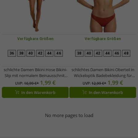
Verfügbare Größen
Verfügbare Größen
36
38
40
42
44
46
38
40
42
44
46
48
schlichte Damen Bikini Hose Bikini-
schlichtes Damen Bikini Oberteil in
Slip mit normalem Beinausschnitt
Wickeloptik Badebekleidung für
Bademode 907470 Blau
Strand und Sommer 958674 Braun
1,99 €
1,99 €
UVP:
10,99 €*
UVP:
12,99 €*
In den Warenkorb
In den Warenkorb
No more pages to load