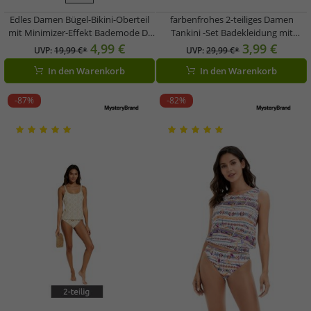
Edles Damen Bügel-Bikini-Oberteil
farbenfrohes 2-teiliges Damen
mit Minimizer-Effekt Bademode D-
Tankini -Set Badekleidung mit
Körbchen 976949 Schwarz
gefütterten Cups Tankini Top und
4,99 €
3,99 €
UVP:
19,99 €*
UVP:
29,99 €*
Slip für Strand & Sommer 963546
In den Warenkorb
In den Warenkorb
Türkis
-87%
-82%