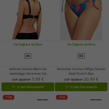
Verfügbare Größen
Verfügbare Größen
44
XS
zeitloses Damen Bikini-Set
feminines Tommy Hilfiger Damen
zweiteiliger Minimizer mit
Kleid Stretch Blau
gepolsterten Trägern Bademode E-
7,99 €
20,99 €
UVP:
28,99 €*
UVP:
59,99 €*
Körbchen 914316 Schwarz
In den Warenkorb
In den Warenkorb
-75%
-75%