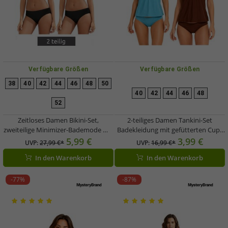
Verfügbare Größen
Verfügbare Größen
38
40
42
44
46
48
50
40
42
44
46
48
52
Zeitloses Damen Bikini-Set,
2-teiliges Damen Tankini-Set
zweiteilige Minimizer-Bademode mit
Badekleidung mit gefütterten Cups
Wahl zwischen D- oder F-Körbchen
Tankini Top und Slip für Strand &
5,99 €
3,99 €
UVP:
27,99 €*
UVP:
16,99 €*
Schwarz
Sommer in Blau oder Braun
In den Warenkorb
In den Warenkorb
-77%
-87%