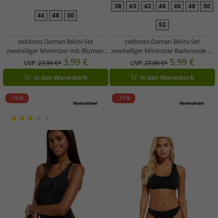
38
40
42
44
46
48
50
44
48
50
52
zeitloses Damen Bikini-Set
zeitloses Damen Bikini-Set
zweiteiliger Minimizer mit Blumen-
zweiteiliger Minimizer Bademode D-
Print Bademode E-Körbchen 926697
Körbchen 960175 Schwarz
3,99 €
5,99 €
UVP:
27,99 €*
UVP:
27,99 €*
Schwarz/Bunt
In den Warenkorb
In den Warenkorb
-76%
-77%