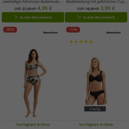
zweiteiliger Minimizer Bademode F-
Badekleidung mit gefütterten Cups
Körbchen 960224 Schwarz
Tankini Top und Slip für Strand &
4,99 €
3,99 €
UVP:
27,99 €*
UVP:
16,99 €*
Sommer 937653 Braun
In den Warenkorb
In den Warenkorb
-86%
-79%
Verfügbare Größen
Verfügbare Größen