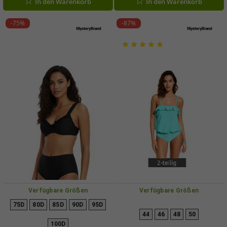
In den Warenkorb
In den Warenkorb
-75%
-87%
Verfügbare Größen
Verfügbare Größen
75D
80D
85D
90D
95D
44
46
48
50
100D