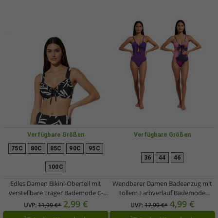
Verfügbare Größen
Verfügbare Größen
75C
80C
85C
90C
95C
36
44
46
100C
Edles Damen Bikini-Oberteil mit
Wendbarer Damen Badeanzug mit
verstellbare Träger Bademode C-
tollem Farbverlauf Bademode
Körbchen 979119 Schwarz/Weiß
907506 Lila/Bunt
2,99 €
4,99 €
UVP:
11,99 €*
UVP:
17,99 €*