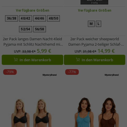
Verfügbare Größen
Verfügbare Größen
36/38
40/42
44/46
48/50
M
L
52/54
56/58
2er Pack langes Damen Nacht-Kleid
2er Pack weicher sheepworld
Pyjama mit Schlitz Nachthemd mit
Damen Pyjama 2-teiliger Schlaf-
Statement-Print Baumwoll-Kleid
Anzug aus Baumwolle Krönchen
5,99 €
14,99 €
UVP:
33,98 €*
UVP:
31,98 €*
Violett
und Prosecco Pyjama-Set
In den Warenkorb
In den Warenkorb
bestehend aus Ober- und Unterteil
9860552 Grau/Weiß/Bunt
-79%
-77%