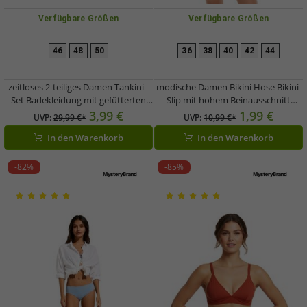
Verfügbare Größen
Verfügbare Größen
46
48
50
36
38
40
42
44
zeitloses 2-teiliges Damen Tankini -
modische Damen Bikini Hose Bikini-
Set Badekleidung mit gefütterten
Slip mit hohem Beinausschnitt
Cups Tankini Top und Slip für Strand
Bademode 967120 Weiß/Bunt
3,99 €
1,99 €
UVP:
29,99 €*
UVP:
10,99 €*
& Sommer 974830 Beige/Weiß
In den Warenkorb
In den Warenkorb
-82%
-85%