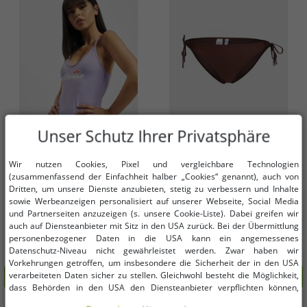
Unser Schutz Ihrer Privatsphäre
Verfügbare Größen
Verfügbare Größen
Wir nutzen Cookies, Pixel und vergleichbare Technologien
(zusammenfassend der Einfachheit halber „Cookies“ genannt), auch von
Dritten, um unsere Dienste anzubieten, stetig zu verbessern und Inhalte
XS
S
sowie Werbeanzeigen personalisiert auf unserer Webseite, Social Media
und Partnerseiten anzuzeigen (s. unsere Cookie-Liste). Dabei greifen wir
auch auf Diensteanbieter mit Sitz in den USA zurück. Bei der Übermittlung
feminines Ellesse Damen Kleid
feminines Calvin Klein Damen Kleid
personenbezogener Daten in die USA kann ein angemessenes
Stretch Flieder-Violett
Stretch Braun
Datenschutz-Niveau nicht gewährleistet werden. Zwar haben wir
17,99 €
24,99 €
UVP:
49,99 €*
UVP:
69,99 €*
Vorkehrungen getroffen, um insbesondere die Sicherheit der in den USA
verarbeiteten Daten sicher zu stellen. Gleichwohl besteht die Möglichkeit,
In den Warenkorb
In den Warenkorb
dass Behörden in den USA den Diensteanbieter verpflichten können,
personenbezogene Daten an sie herauszugeben. Die Übermittlung erfolgt
-65%
-65%