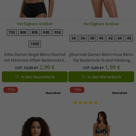
Verfügbare Größen
Verfügbare Größen
75E
80E
85E
90E
95E
34
36
38
40
42
44
46
100E
Edles Damen Bügel-Bikini-Oberteil
glitzernde Damen Bikini-Hose Bikini-
mit Minimizer-Effekt Bademode E-
Slip Bademode Strand-Kleidung
Körbchen 976967 Schwarz
904237 Lila
2,99 €
1,99 €
UVP:
19,99 €*
UVP:
9,99 €*
In den Warenkorb
In den Warenkorb
-75%
-78%