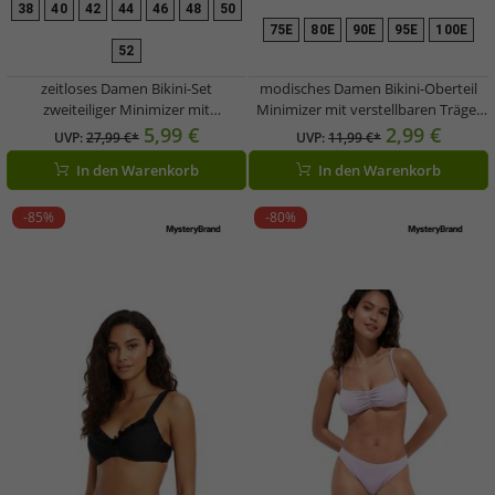
38
40
42
44
46
48
50
75E
80E
90E
95E
100E
52
zeitloses Damen Bikini-Set
modisches Damen Bikini-Oberteil
zweiteiliger Minimizer mit
Minimizer mit verstellbaren Träger
verstellbaren Träger Bademode E-
Bademode E-Körbchen 962669
5,99 €
2,99 €
UVP:
27,99 €*
UVP:
11,99 €*
Körbchen 960209 Schwarz/Weiß
Schwarz/Weiß
In den Warenkorb
In den Warenkorb
-85%
-80%