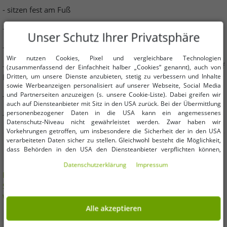
- sitzen fest am Fuß
- wohlig warm und weich
Unser Schutz Ihrer Privatsphäre
- oft mit Noppen für Anti-Rutsch-Effekt
Wir nutzen Cookies, Pixel und vergleichbare Technologien
- ermöglichen hohen Tragekomfort überall zu Hause und auf
(zusammenfassend der Einfachheit halber „Cookies“ genannt), auch von
Dritten, um unsere Dienste anzubieten, stetig zu verbessern und Inhalte
Reisen
sowie Werbeanzeigen personalisiert auf unserer Webseite, Social Media
und Partnerseiten anzuzeigen (s. unsere Cookie-Liste). Dabei greifen wir
- eignen sich ebenfalls um sie während des Schlafens zu tragen
auch auf Diensteanbieter mit Sitz in den USA zurück. Bei der Übermittlung
personenbezogener Daten in die USA kann ein angemessenes
- Material oft aus Baumwolle, Wolle oder Kunstfaser
Datenschutz-Niveau nicht gewährleistet werden. Zwar haben wir
Vorkehrungen getroffen, um insbesondere die Sicherheit der in den USA
verarbeiteten Daten sicher zu stellen. Gleichwohl besteht die Möglichkeit,
dass Behörden in den USA den Diensteanbieter verpflichten können,
Produktkategorien
personenbezogene Daten an sie herauszugeben. Die Übermittlung erfolgt
Daten­schutz­erklärung
Impressum
im Einzelfall auf Basis entsprechender US-Gesetzgebung, ein wirksamer
Herren Socken »
U.S. POLO ASSN. Socken »
Pierre Cardin
Rechtsbehelf hiergegen existiert nicht. Ebenfalls kann eine Geltendmachung
Socken »
Business Socken »
Pierre Cardin Socken Test »
von Betroffenenrechten nicht garantiert werden oder dass Du über den
Zugriff informiert wirst. Mit Deiner Einwilligung gem. Art. 49 Abs. 1 lit. a
Wandersocken »
Socken Günstig »
DSGVO erklärst Du Dich in die Übermittlung in die USA für einverstanden
Alle akzeptieren
(s.a. unsere Datenschutzerklärung). Du hast die Wahl, ob nur notwendige
Cookies verwendet werden sollen oder ob Du darüber hinaus weitere