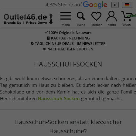
4,8/5 Sterne auf
€
undef
Menü
Suche
Merken
Konto
0,00
€
✅ 100% Originale Neuware
🧾 KAUF AUF RECHNUNG
🔄 TÄGLICH NEUE DEALS - IM NEWSLETTER
🌱 NACHHALTIGER SHOPPEN
HAUSSCHUH-SOCKEN
Es gibt wohl kaum etwas schöneres, als an einem kalten, grauen
Tag gemütlich im Haus zu bleiben. Es duftet lecker nach heißer
Schokolade und vor dem Kamin hat es sich die ganze Familie
Henrich mit ihren
Hausschuh
-
Socken
gemütlich gemacht.
Hausschuh-Socken anstatt klassischer
Hausschuhe?