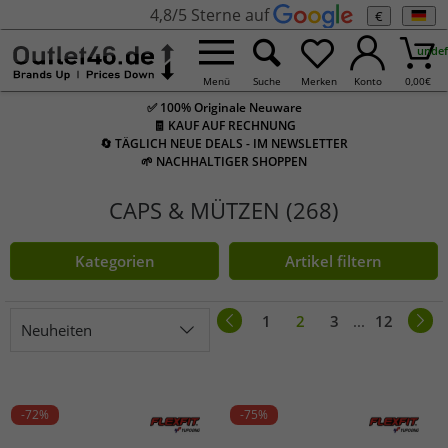
4,8/5 Sterne auf
€
undef
Menü
Suche
Merken
Konto
0,00
€
✅ 100% Originale Neuware
🧾 KAUF AUF RECHNUNG
🔄 TÄGLICH NEUE DEALS - IM NEWSLETTER
🌱 NACHHALTIGER SHOPPEN
CAPS & MÜTZEN (268)
Kategorien
Artikel filtern
1
2
3
...
12
Neuheiten
-72%
-75%