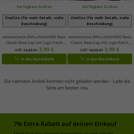
Verfügbare Größen
Verfügbare Größen
OneSize (für mehr Details, siehe
OneSize (für mehr Details, siehe
Beschreibung)
Beschreibung)
verwaschene ZWILLINGSHERZ Basic
verwaschene ZWILLINGSHERZ Basic
Classic Base-Cap mit Logo-Patch
Classic Base-Cap mit Logo-Patch
Baumwoll-Cap justierbare Cappy
Baumwoll-Cap justierbare Cappy
3,99 €
3,99 €
UVP:
14,99 €*
UVP:
14,99 €*
Schirm-Mütze 4603M K25357-3
Schirm-Mütze 4603M K25357-5 Pink
In den Warenkorb
In den Warenkorb
Braun
Die nächsten Artikel konnten nicht geladen werden - Lade die
Seite am besten neu
7% Extra-Rabatt auf deinen Einkauf
Meld Dich für unseren Newsletter an und erhalte