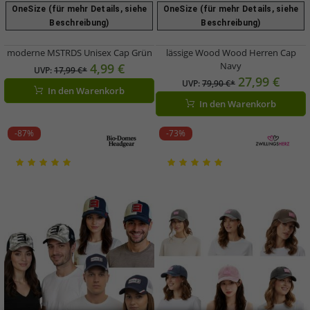
OneSize (für mehr Details, siehe
OneSize (für mehr Details, siehe
Beschreibung)
Beschreibung)
moderne MSTRDS Unisex Cap Grün
lässige Wood Wood Herren Cap
Navy
4,99 €
UVP:
17,99 €*
27,99 €
UVP:
79,90 €*
In den Warenkorb
In den Warenkorb
-87%
-73%