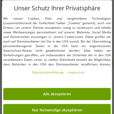
Unser Schutz Ihrer Privatsphäre
Wir nutzen Cookies, Pixel und vergleichbare Technologien
Verfügbare Größen
Verfügbare Größen
(zusammenfassend der Einfachheit halber „Cookies“ genannt), auch von
Dritten, um unsere Dienste anzubieten, stetig zu verbessern und Inhalte
OneSize (für mehr Details, siehe
OneSize (für mehr Details, siehe
sowie Werbeanzeigen personalisiert auf unserer Webseite, Social Media
Beschreibung)
Beschreibung)
und Partnerseiten anzuzeigen (s. unsere Cookie-Liste). Dabei greifen wir
auch auf Diensteanbieter mit Sitz in den USA zurück. Bei der Übermittlung
Eminem Unisex Trucker-Cap mit
verwaschene ZWILLINGSHERZ Basic
personenbezogener Daten in die USA kann ein angemessenes
Logo-Stickerei stylische Baseball-Cap
Classic Base-Cap mit Logo-Patch
Datenschutz-Niveau nicht gewährleistet werden. Zwar haben wir
Fan-Artikel Navy/Weiß, Schwarz
Baumwoll-Cap justierbare Cappy
1,99 €
3,99 €
Vorkehrungen getroffen, um insbesondere die Sicherheit der in den USA
UVP:
14,95 €*
UVP:
14,99 €*
Camouflage oder Blau/Rot/Weiß
Schirm-Mütze 4603M K25357 in
verarbeiteten Daten sicher zu stellen. Gleichwohl besteht die Möglichkeit,
In den Warenkorb
In den Warenkorb
Army-Grün/Grau, Grau, Braun,
dass Behörden in den USA den Diensteanbieter verpflichten können,
Navy-Blau, Pink oder Schwarz
personenbezogene Daten an sie herauszugeben. Die Übermittlung erfolgt
Daten­schutz­erklärung
Impressum
im Einzelfall auf Basis entsprechender US-Gesetzgebung, ein wirksamer
-73%
-73%
Rechtsbehelf hiergegen existiert nicht. Ebenfalls kann eine Geltendmachung
von Betroffenenrechten nicht garantiert werden oder dass Du über den
Zugriff informiert wirst. Mit Deiner Einwilligung gem. Art. 49 Abs. 1 lit. a
DSGVO erklärst Du Dich in die Übermittlung in die USA für einverstanden
Alle akzeptieren
(s.a. unsere Datenschutzerklärung). Du hast die Wahl, ob nur notwendige
Cookies verwendet werden sollen oder ob Du darüber hinaus weitere
Cookies akzeptieren möchtest. Standardmäßig sind nur notwendige Dienste
aktiv, was Du unter „Nur Notwendige akzeptieren verwenden“ bestätigen
Nur Notwendige akzeptieren