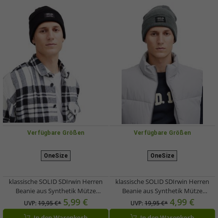
Verfügbare Größen
Verfügbare Größen
OneSize
OneSize
klassische SOLID SDIrwin Herren
klassische SOLID SDIrwin Herren
Beanie aus Synthetik Mütze
Beanie aus Synthetik Mütze
21301127-ME-194008 Schwarz
21301127-ME-1840051 Grau
5,99 €
4,99 €
UVP:
19,95 €*
UVP:
19,95 €*
In den Warenkorb
In den Warenkorb