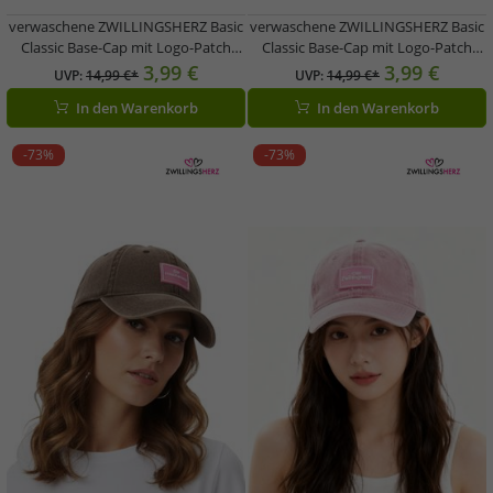
verwaschene ZWILLINGSHERZ Basic
verwaschene ZWILLINGSHERZ Basic
Classic Base-Cap mit Logo-Patch
Classic Base-Cap mit Logo-Patch
Baumwoll-Cap justierbare Cappy
Baumwoll-Cap justierbare Cappy
3,99 €
3,99 €
UVP:
14,99 €*
UVP:
14,99 €*
Schirm-Mütze 4603M K25357-2
Schirm-Mütze 4603M K25357-6
In den Warenkorb
In den Warenkorb
Schwarz
Navy-Blau
-73%
-73%