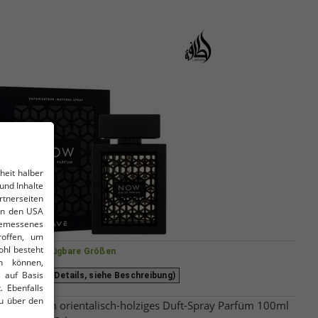
heit halber
und Inhalte
tnerseiten
 in den USA
gemessenes
roffen, um
ohl besteht
Verfügbare Größen
n können,
 auf Basis
e (für mehr Details, siehe Beschreibung)
. Ebenfalls
u über den
 de Parfum orientalisch-holziges Duft-Spray Parfüm 100ml
 Dich in die