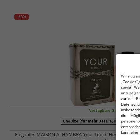
-60%
Wir nutzen
„Cookies“ 
sowie Wer
anzuzeigen
zurück. B
Datenschu
insbesonde
Verfügbare Größen
die Mögl
personenb
OneSize (für mehr Details, siehe Beschr
entspreche
kann eine
Elegantes MAISON ALHAMBRA Your Touch Herren Eau de P
Zugriff inf