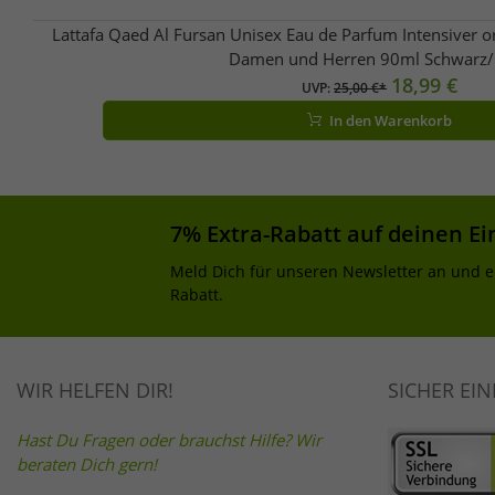
Lattafa Qaed Al Fursan Unisex Eau de Parfum Intensiver or
Damen und Herren 90ml Schwarz/
18,99 €
UVP:
25,00 €*
In den Warenkorb
7% Extra-Rabatt auf deinen Ei
Meld Dich für unseren Newsletter an und e
Rabatt.
WIR HELFEN DIR!
SICHER EI
Hast Du Fragen oder brauchst Hilfe? Wir
beraten Dich gern!