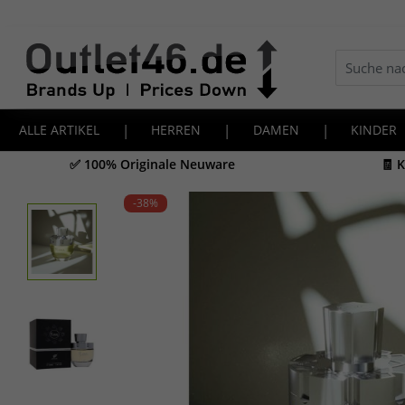
ALLE ARTIKEL
|
HERREN
|
DAMEN
|
KINDER
✅ 100% Originale Neuware
🧾 
-38
%