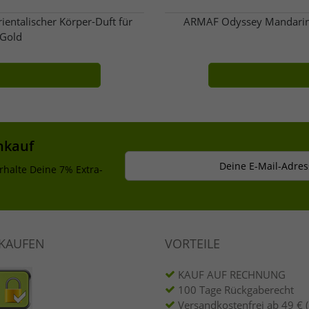
ientalischer Körper-Duft für
ARMAF Odyssey Mandarin S
Gold
nkauf
Deine E-Mail-Adres
rhalte Deine 7% Extra-
NKAUFEN
VORTEILE
KAUF AUF RECHNUNG
100 Tage Rückgaberecht
Versandkostenfrei ab 49 € 