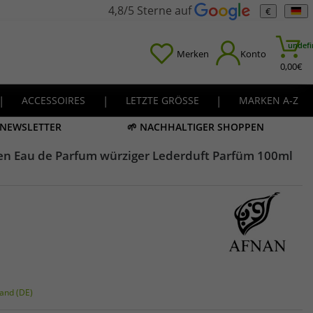
4,8/5 Sterne auf
€
undefi
Merken
Konto
0,00
€
|
ACCESSOIRES
|
LETZTE GRÖSSE
|
MARKEN A-Z
M NEWSLETTER
🌱 NACHHALTIGER SHOPPEN
n Eau de Parfum würziger Lederduft Parfüm 100ml
and (DE)