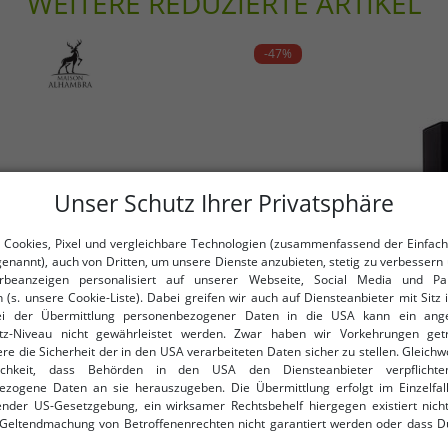
WEITERE REDUZIERTE ARTIKEL
Tschechien
-47%
Unser Schutz Ihrer Privatsphäre
 Cookies, Pixel und vergleichbare Technologien (zusammenfassend der Einfach
genannt), auch von Dritten, um unsere Dienste anzubieten, stetig zu verbessern 
beanzeigen personalisiert auf unserer Webseite, Social Media und Par
 (s. unsere Cookie-Liste). Dabei greifen wir auch auf Diensteanbieter mit Sitz
ei der Übermittlung personenbezogener Daten in die USA kann ein an
tz-Niveau nicht gewährleistet werden. Zwar haben wir Vorkehrungen get
re die Sicherheit der in den USA verarbeiteten Daten sicher zu stellen. Gleichw
ichkeit, dass Behörden in den USA den Diensteanbieter verpflichte
ezogene Daten an sie herauszugeben. Die Übermittlung erfolgt im Einzelfall
eibung)
OneSiz
nder US-Gesetzgebung, ein wirksamer Rechtsbehelf hiergegen existiert nicht
 Geltendmachung von Betroffenenrechten nicht garantiert werden oder dass D
arfum aromatisch-frischer
Lattafa Rave Now Herren Eau
ormiert wirst. Mit Deiner Einwilligung gem. Art. 49 Abs. 1 lit. a DSGVO erklärst Du