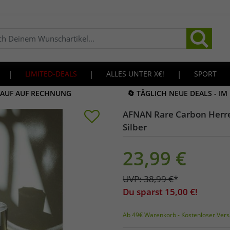
|
LIMITED-DEALS
|
ALLES UNTER X€!
|
SPORT
KAUF AUF RECHNUNG
🔄 TÄGLICH NEUE DEALS - I
AFNAN Rare Carbon Herre
Silber
23,99
€
UVP:
38,99
€
*
Du sparst
15,00
€!
Ab 49€ Warenkorb - Kostenloser Vers