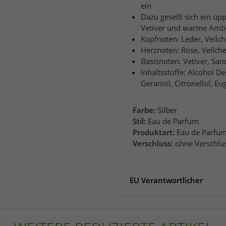
ein
Dazu gesellt sich ein üp
Vetiver und warme Amb
Kopfnoten: Leder, Veilc
Herznoten: Rose, Veilch
Basisnoten: Vetiver, San
Inhaltsstoffe: Alcohol D
Geraniol, Citronellol, Eu
Farbe:
Silber
Stil:
Eau de Parfum
Produktart:
Eau de Parfu
Verschluss:
ohne Verschlu
EU Verantwortlicher
EU Verantwortlicher
Vintrovna 395/25
664 41 Popůvky