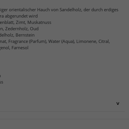
piger orientalischer Hauch von Sandelholz, der durch erdiges
ra abgerundet wird
henblatt, Zimt, Muskatnuss
en, Zedernholz, Oud
delholz, Bernstein
enat, Fragrance (Parfum), Water (Aqua), Limonene, Citral,
genol, Farnesol
m
ss