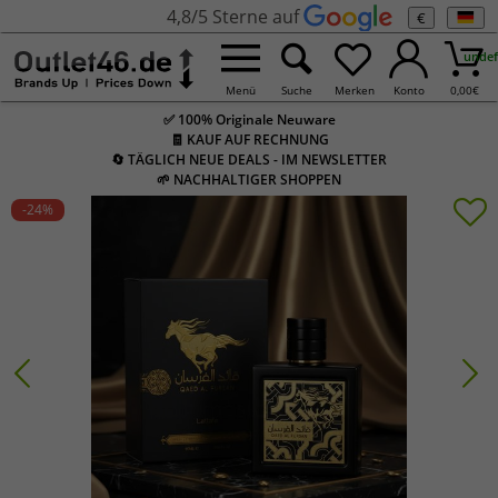
4,8/5 Sterne auf
€
undef
Menü
Suche
Merken
Konto
0,00
€
✅ 100% Originale Neuware
🧾 KAUF AUF RECHNUNG
🔄 TÄGLICH NEUE DEALS - IM NEWSLETTER
🌱 NACHHALTIGER SHOPPEN
-24
%