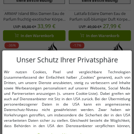
siehe Beschreibung)
siehe Beschreibung)
ARMAF Island Bliss Damen Eau de
Lattafa Eclaire Damen Eau de
Parfum fruchtig-exotischer Körper-
Parfum süß-blumiger Duft Körper-
Duft Parfüm 100ml Blau
Parfüm 100ml Rosa
33,99 €
27,99 €
UVP:
65,00 €*
UVP:
49,00 €*
In den Warenkorb
In den Warenkorb
-36%
-17%
Unser Schutz Ihrer Privatsphäre
Wir nutzen Cookies, Pixel und vergleichbare Technologien
(zusammenfassend der Einfachheit halber „Cookies“ genannt), auch von
Dritten, um unsere Dienste anzubieten, stetig zu verbessern und Inhalte
sowie Werbeanzeigen personalisiert auf unserer Webseite, Social Media
und Partnerseiten anzuzeigen (s. unsere Cookie-Liste). Dabei greifen wir
auch auf Diensteanbieter mit Sitz in den USA zurück. Bei der Übermittlung
personenbezogener Daten in die USA kann ein angemessenes
Datenschutz-Niveau nicht gewährleistet werden. Zwar haben wir
Vorkehrungen getroffen, um insbesondere die Sicherheit der in den USA
verarbeiteten Daten sicher zu stellen. Gleichwohl besteht die Möglichkeit,
dass Behörden in den USA den Diensteanbieter verpflichten können,
personenbezogene Daten an sie herauszugeben. Die Übermittlung erfolgt