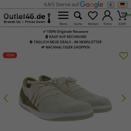
4,8/5 Sterne auf
€
undef
Menü
Suche
Merken
Konto
0,00
€
✅ 100% Originale Neuware
🧾 KAUF AUF RECHNUNG
🔄 TÄGLICH NEUE DEALS - IM NEWSLETTER
🌱 NACHHALTIGER SHOPPEN
-83
%