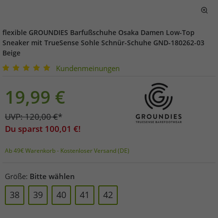
flexible GROUNDIES Barfußschuhe Osaka Damen Low-Top
Sneaker mit TrueSense Sohle Schnür-Schuhe GND-180262-03
Beige
Kundenmeinungen
19,99
€
UVP:
120,00
€
*
Du sparst
100,01
€!
Ab 49€ Warenkorb - Kostenloser Versand (DE)
Größe:
Bitte wählen
38
39
40
41
42