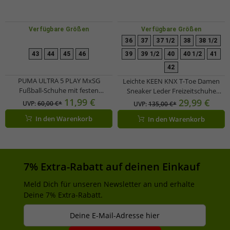
Verfügbare Größen
Verfügbare Größen
36
37
37 1/2
38
38 1/2
43
44
45
46
39
39 1/2
40
40 1/2
41
42
PUMA ULTRA 5 PLAY MxSG
Leichte KEEN KNX T-Toe Damen
Fußball-Schuhe mit festen
Sneaker Leder Freizeitschuhe
Metallstollenspitzen Trainings-
11,99 €
Trainingsschuh mit elastischer
29,99 €
UVP:
60,00 €*
UVP:
135,00 €*
Schuhe Sport-Schuhe Schnür-
Schnürung 1031233 Eisgrün/Birke
In den Warenkorb
In den Warenkorb
Schuhe Fitness-Zubehör 107904 03
Neon-Grün/Blau
7% Extra-Rabatt auf deinen Einkauf
Meld Dich für unseren Newsletter an und erhalte
Deine 7% Extra-Rabatt.
Deine E-Mail-Adresse hier