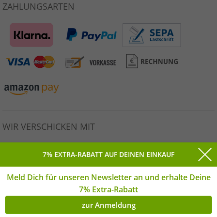
ZAHLUNGSARTEN
WIR VERSCHICKEN MIT
7% EXTRA-RABATT AUF DEINEN EINKAUF
Meld Dich für unseren Newsletter an und erhalte Deine
Alle Preise inkl. gesetzlicher MwSt. * Unverbindliche
7% Extra-Rabatt
Preisempfehlung des Herstellers. | © Copyright 2026
Outlet46.de GmbH Alle Rechte vorbehalten. | **Montag-
zur Anmeldung
Freitag | *(DE)