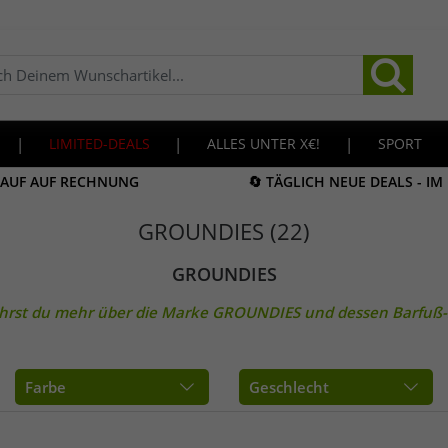
|
LIMITED-DEALS
|
ALLES UNTER X€!
|
SPORT
KAUF AUF RECHNUNG
🔄 TÄGLICH NEUE DEALS - I
GROUNDIES (22)
GROUNDIES
ährst du mehr über die Marke
GROUNDIES
und dessen Barfuß-
Farbe
Geschlecht