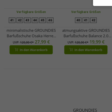
Verfügbare Größen
Verfügbare Größen
41
42
43
44
45
46
40
41
42
minimalistische GROUNDIES
atmungsaktive GROUNDIES
Barfußschuhe Osaka Herren
Barfußschuhe Balance 2.0
Low-Top Sneaker mit
27,99 €
Herren Low-Top Sneaker mit
19,99 €
UVP:
120,00 €*
UVP:
120,00 €*
TrueSense Sohle Schnür-
TrueSense Sohle Schnür-
In den Warenkorb
In den Warenkorb
Schuhe GND-280262-03 Beige
Schuhe GND-230259-02 Weiß
GROUNDIES