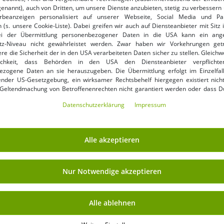
genannt), auch von Dritten, um unsere Dienste anzubieten, stetig zu verbessern 
36
37
36
37
38
39
40
42
43
beanzeigen personalisiert auf unserer Webseite, Social Media und Par
 (s. unsere Cookie-Liste). Dabei greifen wir auch auf Diensteanbieter mit Sitz
ei der Übermittlung personenbezogener Daten in die USA kann ein an
weiche GROUNDIES
markante GROUNDIES
tz-Niveau nicht gewährleistet werden. Zwar haben wir Vorkehrungen get
Barfußschuhe Universe Teddy
Barfußschuhe Phoenix 2.0
re die Sicherheit der in den USA verarbeiteten Daten sicher zu stellen. Gleichw
Damen Low-Top Echtleder
27,99 €
Damen Echtleder Stiefelette mit
29,99 €
UVP:
130,00 €*
UVP:
160,00 €*
ichkeit, dass Behörden in den USA den Diensteanbieter verpflichte
Sneaker mit TrueSense Sohle
TrueSense Sohle GND-110283-
ezogene Daten an sie herauszugeben. Die Übermittlung erfolgt im Einzelfall
In den Warenkorb
In den Warenkorb
GND-110296-01 Schwarz
04 Braun
nder US-Gesetzgebung, ein wirksamer Rechtsbehelf hiergegen existiert nicht
 Geltendmachung von Betroffenenrechten nicht garantiert werden oder dass D
ormiert wirst. Mit Deiner Einwilligung gem. Art. 49 Abs. 1 lit. a DSGVO erklärst Du
-77%
-75%
Daten­schutz­erklärung
Impressum
ng in die USA für einverstanden (s.a. unsere Datenschutzerklärung). Du hast d
ndige Cookies verwendet werden sollen oder ob Du darüber hinaus weite
en möchtest. Standardmäßig sind nur notwendige Dienste aktiv, was Du 
 akzeptieren verwenden“ bestätigen kannst. Du kannst Deine Einwilligung e
Alle akzeptieren
ptieren“ erklären oder unter „Weitere Einstellungen“ an Deine Wünsche anpa
ng kannst Du jederzeit über „Datenschutz-Einstellungen“ am Ende jeder unserer
r die Zukunft widerrufen oder ändern.
Nur Notwendige akzeptieren
Alle ablehnen