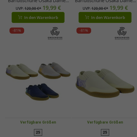
Barfußschuhe Osaka Damen
Barfußschuhe Osaka Damen
Low-Top Sneaker mit
19,99 €
Low-Top Sneaker mit
19,99 €
UVP:
120,00 €*
UVP:
120,00 €*
TrueSense Sohle Schnür-
TrueSense Sohle Schnür-
In den Warenkorb
In den Warenkorb
Schuhe GND-180262 Weiß
Schuhe GND-180262-03 Beig
oder Beige
-81%
-81%
Verfügbare Größen
Verfügbare Größen
25
25