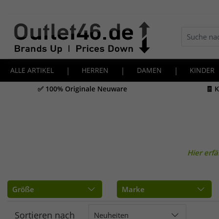
ALLE ARTIKEL
|
HERREN
|
DAMEN
|
KINDER
✅ 100% Originale Neuware
🧾 
Hier erf
Größe
Marke
Sortieren nach
Neuheiten