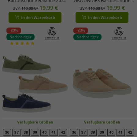
Barfußschuhe Balance 2.0
GROUNDIES Barfußschuhe
Damen Low-Top Mesh-Sneaker
19,99 €
Lima Herren Low-Top Sneaker
19,99 €
UVP:
110,00 €*
UVP:
110,00 €*
mit TrueSense Sohle Schnür-
aus Portugal mit TrueSense
In den Warenkorb
In den Warenkorb
e
Schuhe GND-130259-02 Weiß
Sohle Canvas Schnür-Schuhe
GND-230177-10 Khaki
-80%
-80%
Nachhaltiger
Nachhaltiger
Verfügbare Größen
Verfügbare Größen
36
37
38
39
40
41
42
36
37
38
39
40
41
42