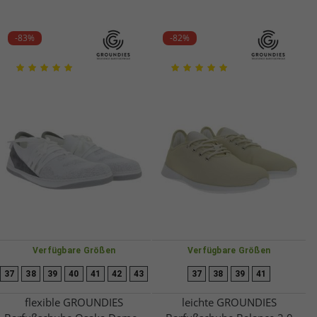
-83%
-82%
Verfügbare Größen
Verfügbare Größen
37
38
39
40
41
42
43
37
38
39
41
flexible GROUNDIES
leichte GROUNDIES