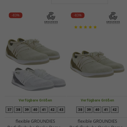
-83%
-83%
Verfügbare Größen
Verfügbare Größen
37
38
39
40
41
42
43
38
39
40
41
42
flexible GROUNDIES
flexible GROUNDIES