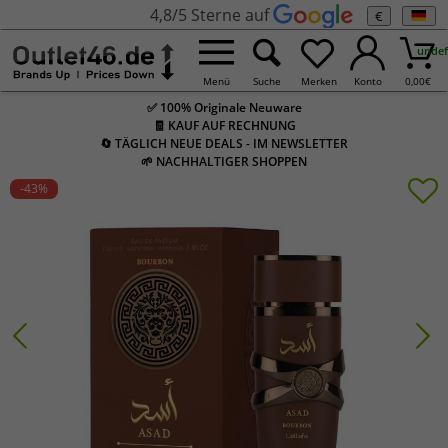
4,8/5 Sterne auf
€
undef
Menü
Suche
Merken
Konto
0,00
€
✅ 100% Originale Neuware
🧾 KAUF AUF RECHNUNG
🔄 TÄGLICH NEUE DEALS - IM NEWSLETTER
🌱 NACHHALTIGER SHOPPEN
-43
%