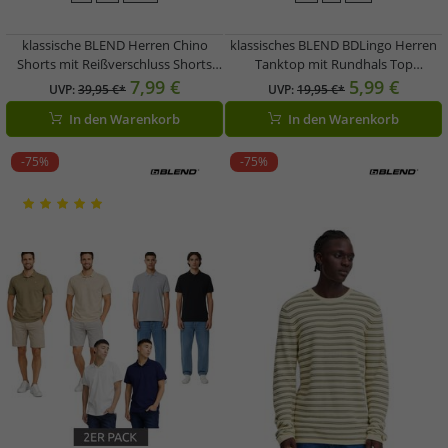
klassische BLEND Herren Chino
klassisches BLEND BDLingo Herren
Shorts mit Reißverschluss Shorts
Tanktop mit Rundhals Top
20716711 Schwarz oder Beige
20714921ME Weiß, Blau, Violett oder
7,99 €
5,99 €
UVP:
39,95 €*
UVP:
19,95 €*
Türkis
In den Warenkorb
In den Warenkorb
-75%
-75%