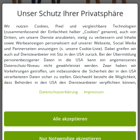
Unser Schutz Ihrer Privatsphäre
Wir nutzen Cookies, Pixel und vergleichbare Technologien
Verfügbare Größen
Verfügbare Größen
(zusammenfassend der Einfachheit halber „Cookies“ genannt), auch von
W30/L34
W32/L32
W32/L34
Dritten, um unsere Dienste anzubieten, stetig zu verbessern und Inhalte
sowie Werbeanzeigen personalisiert auf unserer Webseite, Social Media
S
W33/L32
W33/L34
W34/L32
und Partnerseiten anzuzeigen (s. unsere Cookie-Liste). Dabei greifen wir
W34/L34
auch auf Diensteanbieter mit Sitz in den USA zurück. Bei der Übermittlung
personenbezogener Daten in die USA kann ein angemessenes
klassische BLEND BHMorgan Herren
klassische BLEND Herren Hose mit
Datenschutz-Niveau nicht gewährleistet werden. Zwar haben wir
Shorts mit Kordelzug Freizeitshorts
Reißverschluss Baumwoll-Hose
Vorkehrungen getroffen, um insbesondere die Sicherheit der in den USA
20717971 in Beige oder Blau
Freizeithose 20715567 in Braun, Blau
4,99 €
15,99 €
UVP:
39,95 €*
UVP:
59,95 €*
verarbeiteten Daten sicher zu stellen. Gleichwohl besteht die Möglichkeit,
oder Grün
dass Behörden in den USA den Diensteanbieter verpflichten können,
In den Warenkorb
In den Warenkorb
personenbezogene Daten an sie herauszugeben. Die Übermittlung erfolgt
Daten­schutz­erklärung
Impressum
im Einzelfall auf Basis entsprechender US-Gesetzgebung, ein wirksamer
-80%
-75%
Rechtsbehelf hiergegen existiert nicht. Ebenfalls kann eine Geltendmachung
von Betroffenenrechten nicht garantiert werden oder dass Du über den
Zugriff informiert wirst. Mit Deiner Einwilligung gem. Art. 49 Abs. 1 lit. a
DSGVO erklärst Du Dich in die Übermittlung in die USA für einverstanden
Alle akzeptieren
(s.a. unsere Datenschutzerklärung). Du hast die Wahl, ob nur notwendige
Cookies verwendet werden sollen oder ob Du darüber hinaus weitere
Cookies akzeptieren möchtest. Standardmäßig sind nur notwendige Dienste
aktiv, was Du unter „Nur Notwendige akzeptieren verwenden“ bestätigen
Nur Notwendige akzeptieren