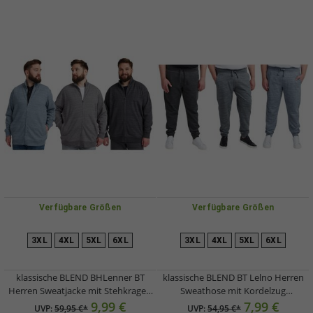
Verfügbare Größen
Verfügbare Größen
3XL
4XL
5XL
6XL
3XL
4XL
5XL
6XL
klassische BLEND BHLenner BT
klassische BLEND BT Lelno Herren
Herren Sweatjacke mit Stehkragen
Sweathose mit Kordelzug
Jacke Große Größen 20714929 in
Jogginghose 20714927ME in Blau,
9,99 €
7,99 €
UVP:
59,95 €*
UVP:
54,95 €*