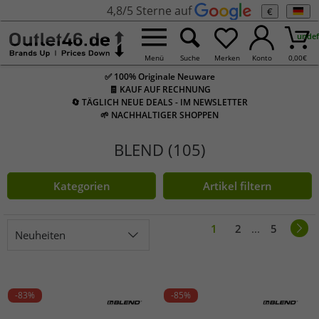
4,8/5 Sterne auf
€
undef
Menü
Suche
Merken
Konto
0,00
€
✅ 100% Originale Neuware
🧾 KAUF AUF RECHNUNG
🔄 TÄGLICH NEUE DEALS - IM NEWSLETTER
🌱 NACHHALTIGER SHOPPEN
BLEND (105)
Kategorien
Artikel filtern
1
2
...
5
Neuheiten
-83%
-85%