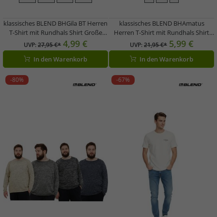
klassisches BLEND BHGila BT Herren
klassisches BLEND BHAmatus
T-Shirt mit Rundhals Shirt Große
Herren T-Shirt mit Rundhals Shirt
Größen 20716315ME in Blau oder
20714728ME in Orange, Weiß oder
4,99 €
5,99 €
UVP:
27,95 €*
UVP:
21,95 €*
Weiß
Blau
In den Warenkorb
In den Warenkorb
-80%
-67%