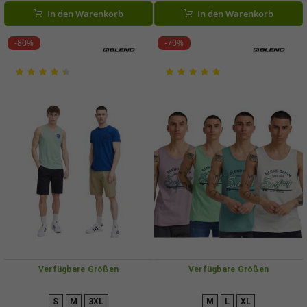
Dunkelblau oder Hellblau
Dunkelblau, Schwarz, Grau oder
In den Warenkorb
In den Warenkorb
Blau
-80%
-70%
Verfügbare Größen
Verfügbare Größen
S
M
3XL
M
L
XL