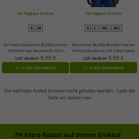
Verfügbare Größen
Verfügbare Größen
S
M
S
L
2XL
3XL
2er Pack klassisches BLEND Herren
klassischer BLEND BHAjlan Herren
Poloshirt aus Baumwolle Shirt
Feinstrickpullover mit Label-Detail
20718074 Weiß/Blau, Beige/Braun
Strickpullover 20717703-190515
9,99 €
9,99 €
UVP:
39,95 €*
UVP:
39,95 €*
oder Grau/Schwarz
Grün
In den Warenkorb
In den Warenkorb
Die nächsten Artikel konnten nicht geladen werden - Lade die
Seite am besten neu
7% Extra-Rabatt auf deinen Einkauf