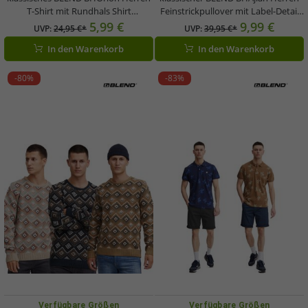
T-Shirt mit Rundhals Shirt
Feinstrickpullover mit Label-Detail
20716730ME Grau, Blau, Grün oder
Strickpullover 20717703 Grün oder
5,99 €
9,99 €
UVP:
24,95 €*
UVP:
39,95 €*
Weiß
Blau
In den Warenkorb
In den Warenkorb
-80%
-83%
Verfügbare Größen
Verfügbare Größen