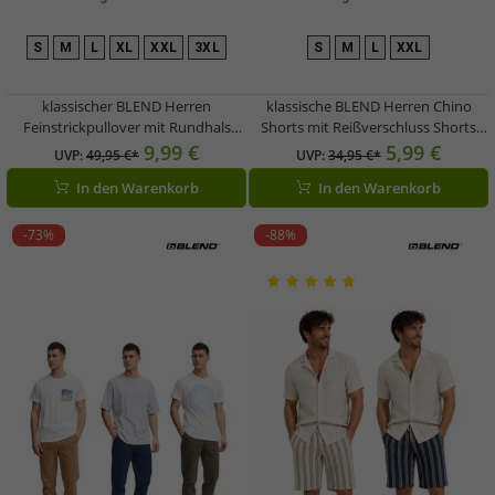
S
M
L
XL
XXL
3XL
S
M
L
XXL
klassischer BLEND Herren
klassische BLEND Herren Chino
Feinstrickpullover mit Rundhals
Shorts mit Reißverschluss Shorts
Strickpullover 20715873 Dunkel-
20715128 Schwarz oder Blau
9,99 €
5,99 €
UVP:
49,95 €*
UVP:
34,95 €*
Beige, Blau oder Hellbeige
In den Warenkorb
In den Warenkorb
-73%
-88%