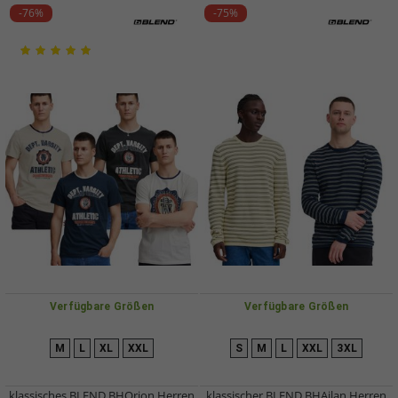
-76%
-75%
Verfügbare Größen
Verfügbare Größen
M
L
XL
XXL
S
M
L
XXL
3XL
klassisches BLEND BHOrion Herren
klassischer BLEND BHAjlan Herren