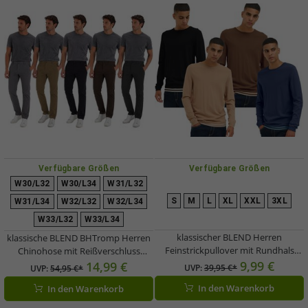
Verfügbare Größen
Verfügbare Größen
W30/L32
W30/L34
W31/L32
S
M
L
XL
XXL
3XL
W31/L34
W32/L32
W32/L34
W33/L32
W33/L34
klassischer BLEND Herren
klassische BLEND BHTromp Herren
Feinstrickpullover mit Rundhals
Chinohose mit Reißverschluss
Strickpullover 20717260 Schwarz,
Stoffhose 20703188ME in Schwarz,
9,99 €
14,99 €
UVP:
39,95 €*
UVP:
54,95 €*
Braun, Blau oder Beige
Braun oder Grau
In den Warenkorb
In den Warenkorb