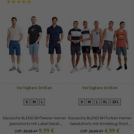
Verfügbare Größen
Verfügbare Größen
S
M
L
S
M
L
XL
2XL
klassische BLEND BHTwister Herren
klassische BLEND BHTorben Herren
Jeansshorts mit Label-Detail
Sweatshorts mit Kordelzug Shorts
Denimshorts 20717730 in Blau,
20713141 in Dunkelgrau,
9,99 €
4,99 €
UVP:
39,95 €*
UVP:
29,95 €*