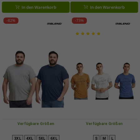
Blau, Grau und Schwarz
Grau oder Schwarz
In den Warenkorb
In den Warenkorb
-82%
-73%
Verfügbare Größen
Verfügbare Größen
3XL
4XL
5XL
6XL
S
M
L