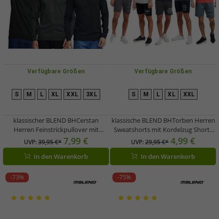
Verfügbare Größen
Verfügbare Größen
S
M
L
XL
XXL
3XL
S
M
L
XL
XXL
klassischer BLEND BHCerstan
klassische BLEND BHTorben Herren
Herren Feinstrickpullover mit
Sweatshorts mit Kordelzug Shorts
Rundhals Strickpullover
20713141ME Grau, Blau oder
7,99 €
4,99 €
UVP:
39,95 €*
UVP:
29,95 €*
20716722ME Blau, Schwarz oder
Schwarz
In den Warenkorb
In den Warenkorb
Grau
-73%
-75%