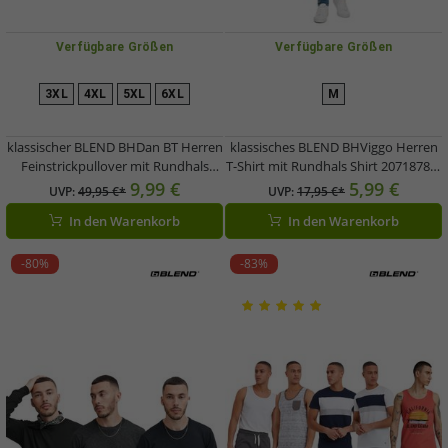
Verfügbare Größen
Verfügbare Größen
3XL
4XL
5XL
6XL
M
klassischer BLEND BHDan BT Herren
klassisches BLEND BHViggo Herren
Feinstrickpullover mit Rundhals
T-Shirt mit Rundhals Shirt 20718780-
Strickpullover Große Größen
110602 Weiß
9,99 €
5,99 €
UVP:
49,95 €*
UVP:
17,95 €*
20713439 in Beige, Grau, Schwarz
In den Warenkorb
In den Warenkorb
oder Blau
-80%
-83%