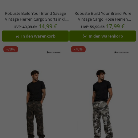
Robuste Build Your Brand Savage
Robuste Build Your Brand Pure
Vintage Herren Cargo Shorts inkl.
Vintage Cargo Hose Herren
Gürtel Baumwoll-Bermuda B2001-
Baumwollhose im Vintage-Look
14,99 €
17,99 €
UVP:
49,99 €*
UVP:
59,99 €*
00003 Beige
Anthrazit
In den Warenkorb
In den Warenkorb
-70%
-70%