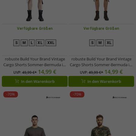
Verfügbare Größen
Verfügbare Größen
S
M
L
XL
XXL
S
M
XL
robuste Build Your Brand Vintage
robuste Build Your Brand Vintage
Cargo Shorts Sommer-Bermuda im
Cargo Shorts Sommer-Bermuda im
Military-Style Baumwoll-Shorts
Military-Style Baumwoll-Shorts
14,99 €
14,99 €
UVP:
49,99 €*
UVP:
49,99 €*
B2002-00378 Camouflage-
B2002-00176 Oliv-Grün
In den Warenkorb
In den Warenkorb
Grün/Grau
-70%
-70%