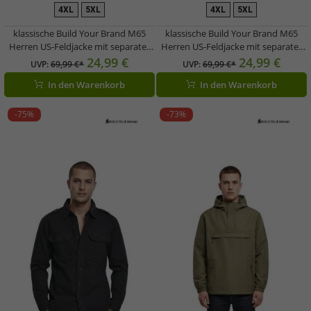
4XL
5XL
4XL
5XL
klassische Build Your Brand M65
klassische Build Your Brand M65
Herren US-Feldjacke mit separater
Herren US-Feldjacke mit separater
Innenjacke Baumwoll-Jacke in Navy-
Innenjacke B3108 in Navy-Blau oder
24,99 €
24,99 €
UVP:
69,99 €*
UVP:
69,99 €*
Blau, Grau/Schwarz/Weiß, Oliv-Grün
Oliv-Grün
In den Warenkorb
In den Warenkorb
und Schwarz
-75%
-73%