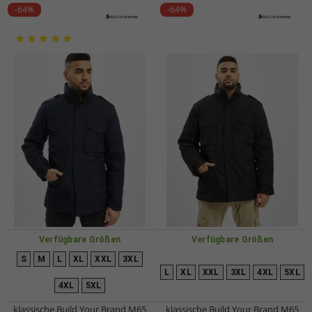
-64%
-64%
Verfügbare Größen
Verfügbare Größen
S
M
L
XL
XXL
3XL
L
XL
XXL
3XL
4XL
5XL
4XL
5XL
klassische Build Your Brand M65
klassische Build Your Brand M65