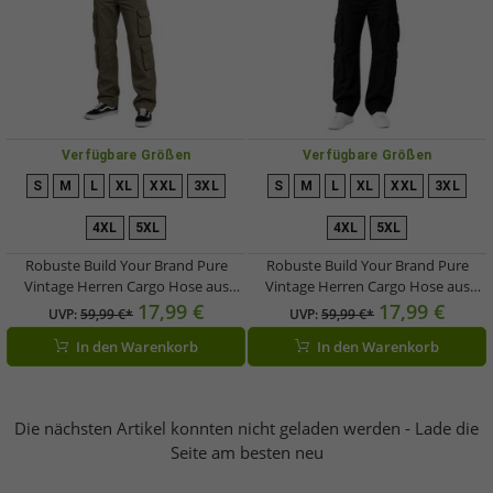
Verfügbare Größen
Verfügbare Größen
S
M
L
XL
XXL
3XL
S
M
L
XL
XXL
3XL
4XL
5XL
4XL
5XL
Robuste Build Your Brand Pure
Robuste Build Your Brand Pure
Vintage Herren Cargo Hose aus
Vintage Herren Cargo Hose aus
Baumwolle Outdoor- & Arbeitshose
Baumwolle Outdoor- & Arbeitshose
17,99 €
17,99 €
UVP:
59,99 €*
UVP:
59,99 €*
mit 8 Taschen Olive
mit 8 Taschen B1003-00007 Schwarz
In den Warenkorb
In den Warenkorb
Die nächsten Artikel konnten nicht geladen werden - Lade die
Seite am besten neu