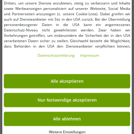
Dritten, um unsere Dienste anzubieten, stetig zu verbessern und Inhalte
sowie Werbeanzeigen personalisiert auf unserer Webseite, Social Media
und Partnerseiten anzuzeigen (s. unsere Cookie-Liste). Dabei greifen wir
auch auf Diensteanbieter mit Sitz in den USA zurück. Bei der Übermittlung
personenbezogener Daten in die USA kann ein angemessenes
Datenschutz-Niveau nicht gewährleistet werden. Zwar haben wir
Vorkehrungen getroffen, um insbesondere die Sicherheit der in den USA
verarbeiteten Daten sicher zu stellen. Gleichwohl besteht die Möglichkeit,
dass Behörden in den USA den Diensteanbieter verpflichten können,
personenbezogene Daten an sie herauszugeben. Die Übermittlung erfolgt
Daten­schutz­erklärung
Impressum
im Einzelfall auf Basis entsprechender US-Gesetzgebung, ein wirksamer
Rechtsbehelf hiergegen existiert nicht. Ebenfalls kann eine Geltendmachung
von Betroffenenrechten nicht garantiert werden oder dass Du über den
Zugriff informiert wirst. Mit Deiner Einwilligung gem. Art. 49 Abs. 1 lit. a
DSGVO erklärst Du Dich in die Übermittlung in die USA für einverstanden
Alle akzeptieren
(s.a. unsere Datenschutzerklärung). Du hast die Wahl, ob nur notwendige
Verfügbare Größen
Verfügbare Größen
Cookies verwendet werden sollen oder ob Du darüber hinaus weitere
Cookies akzeptieren möchtest. Standardmäßig sind nur notwendige Dienste
aktiv, was Du unter „Nur Notwendige akzeptieren verwenden“ bestätigen
Nur Notwendige akzeptieren
S
M
XL
3XL
4XL
5XL
M
L
XL
kannst. Du kannst Deine Einwilligung entweder für „Alle akzeptieren“
erklären oder unter „Weitere Einstellungen“ an Deine Wünsche anpassen.
Deine Einwilligung kannst Du jederzeit über „Datenschutz-Einstellungen“
Robuste Build Your Brand Savage
Robuste Build Your Brand Savage
Alle ablehnen
am Ende jeder unserer Seiten mit Wirkung für die Zukunft widerrufen oder
Vintage Herren Cargo Shorts inkl.
Vintage Herren Cargo Shorts inkl.
ändern.
Gürtel Baumwoll-Bermuda B2001-
Gürtel Baumwoll-Bermuda B2001-
14,99 €
14,99 €
UVP:
49,99 €*
UVP:
49,99 €*
Weitere Einstellungen