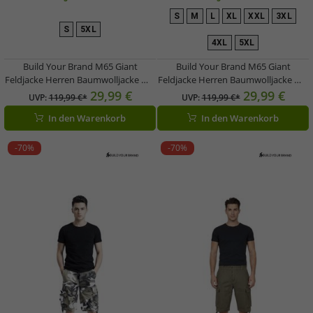
S
M
L
XL
XXL
3XL
S
5XL
4XL
5XL
Build Your Brand M65 Giant
Build Your Brand M65 Giant
Feldjacke Herren Baumwolljacke mit
Feldjacke Herren Baumwolljacke mit
herausnehmbarer Innenjacke und
herausnehmbarer Innenjacke und
29,99 €
29,99 €
UVP:
119,99 €*
UVP:
119,99 €*
Kapuze B3101 Oliv-Grün
KapuzeB3101 Navy-Blau
In den Warenkorb
In den Warenkorb
-70%
-70%