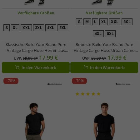
Verfügbare Größen
Verfügbare Größen
S
M
L
XL
XXL
3XL
S
XL
XXL
3XL
4XL
5XL
4XL
5XL
Klassische Build Your Brand Pure
Robuste Build Your Brand Pure
Vintage Cargo Hose Herren aus
Vintage Cargo Hose Urban Camo
Baumwolle im Dark Camo-Look
Freizeithose aus Baumwolle mit 8
17,99 €
17,99 €
UVP:
59,99 €*
UVP:
59,99 €*
Camouflage
Taschen Grau/Weiß/Anthrazit
In den Warenkorb
In den Warenkorb
Camouflage
-70%
-70%