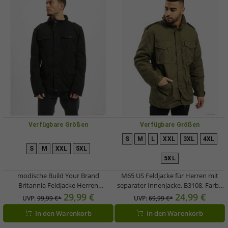
Verfügbare Größen
Verfügbare Größen
S
M
L
XXL
3XL
4XL
S
M
XXL
5XL
5XL
modische Build Your Brand
M65 US Feldjacke für Herren mit
Britannia Feldjacke Herren
separater Innenjacke, B3108, Farbe
Baumwoll-Jacke mit Stehkragen und
Urban Olive
29,99 €
24,99 €
UVP:
99,99 €*
UVP:
69,99 €*
Kapuze B3116 Schwarz
In den Warenkorb
In den Warenkorb