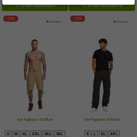
01745 Anthrazit-Grau
00007 Schwarz
In den Warenkorb
In den Warenkorb
-70%
-70%
Verfügbare Größen
Verfügbare Größen
S
M
XL
XXL
3XL
5XL
S
L
XL
XXL