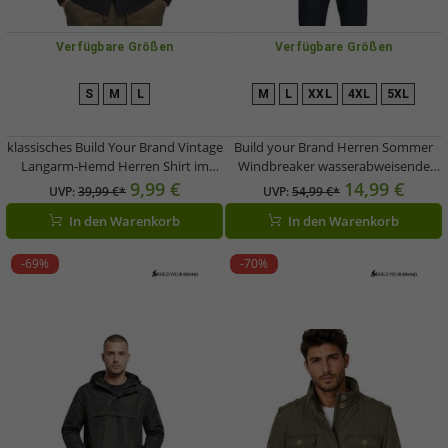
Verfügbare Größen
Verfügbare Größen
S
M
L
M
L
XXL
4XL
5XL
klassisches Build Your Brand Vintage
Build your Brand Herren Sommer
Langarm-Hemd Herren Shirt im
Windbreaker wasserabweisende
Used Look Longsleeve B9373
Hoodie-Jacke B3162 Oliv-Grün
9,99 €
14,99 €
UVP:
39,99 €*
UVP:
54,99 €*
Schwarz
In den Warenkorb
In den Warenkorb
-69%
-70%