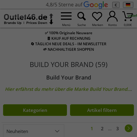
4,8/5 Sterne auf
€
undef
Menü
Suche
Merken
Konto
0,00
€
✅ 100% Originale Neuware
🧾 KAUF AUF RECHNUNG
🔄 TÄGLICH NEUE DEALS - IM NEWSLETTER
🌱 NACHHALTIGER SHOPPEN
BUILD YOUR BRAND (59)
Build Your Brand
Hier erfährst du mehr über die Marke
Build Your Brand
...
.
Kategorien
Artikel filtern
1
2
...
3
Neuheiten