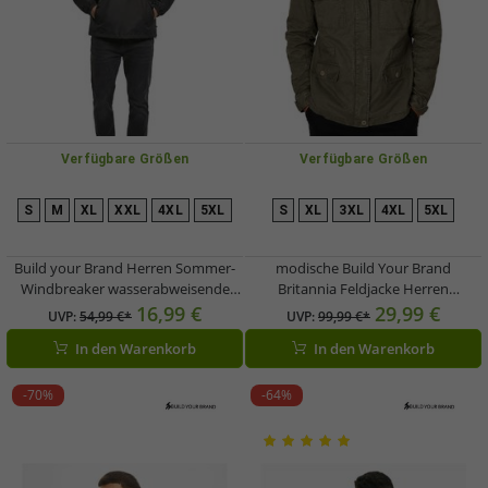
Verfügbare Größen
Verfügbare Größen
S
M
XL
XXL
4XL
5XL
S
XL
3XL
4XL
5XL
Build your Brand Herren Sommer-
modische Build Your Brand
Windbreaker wasserabweisende
Britannia Feldjacke Herren
Hoodie-Jacke B3162 Schwarz
Baumwoll-Jacke mit Stehkragen und
16,99 €
29,99 €
UVP:
54,99 €*
UVP:
99,99 €*
Kapuze B3116 Oliv
In den Warenkorb
In den Warenkorb
-70%
-64%