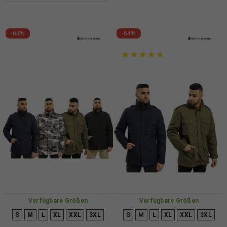
-64%
-64%
Verfügbare Größen
Verfügbare Größen
S
M
L
XL
XXL
3XL
S
M
L
XL
XXL
3XL