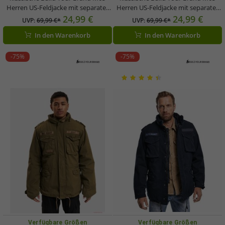
Herren US-Feldjacke mit separater
Herren US-Feldjacke mit separater
Innenjacke B3108 Urban Navy-Blau
Innenjacke B3108 Urban Schwarz
24,99 €
24,99 €
UVP:
69,99 €*
UVP:
69,99 €*
In den Warenkorb
In den Warenkorb
-75%
-75%
Verfügbare Größen
Verfügbare Größen