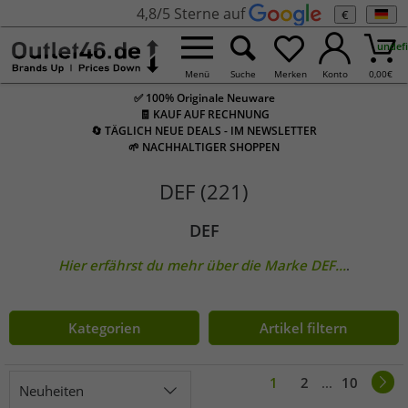
4,8/5 Sterne auf
€
undef
Menü
Suche
Merken
Konto
0,00
€
✅ 100% Originale Neuware
🧾 KAUF AUF RECHNUNG
🔄 TÄGLICH NEUE DEALS - IM NEWSLETTER
🌱 NACHHALTIGER SHOPPEN
DEF (221)
DEF
Hier erfährst du mehr über die Marke
DEF
...
.
Kategorien
Artikel filtern
1
2
...
10
Neuheiten