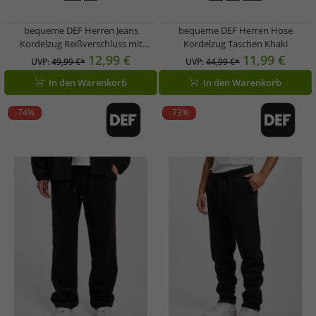
bequeme DEF Herren Jeans
bequeme DEF Herren Hose
Kordelzug Reißverschluss mit
Kordelzug Taschen Khaki
Baumwolle Schwarz
12,99 €
11,99 €
UVP:
49,99 €*
UVP:
44,99 €*
In den Warenkorb
In den Warenkorb
-74%
-73%