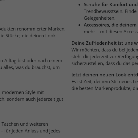
Schuhe für Komfort und 
Trendbewusstsein. Finde 
Gelegenheiten.
Accessoires, die deinem 
Produkten renommierter Marken,
mehr – mit diesen Accesso
die Stücke, die deinen Look
Deine Zufriedenheit ist uns wi
Wir möchten, dass du bei jede
steht dir jederzeit zur Verfüg
n Alltag bist oder nach einem
sicherzustellen, dass du das pe
du alles, was du brauchst, um
Jetzt deinen neuen Look ent
Es ist Zeit, deinem Stil neues
die besten Markenprodukte, die
n modernen Style mit
h, sondern auch jederzeit gut
s, Taschen und weiteren
 – für jeden Anlass und jedes