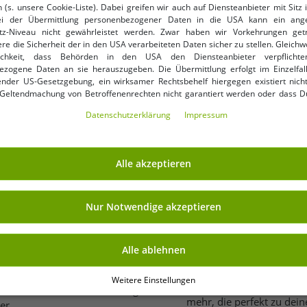
 (s. unsere Cookie-Liste). Dabei greifen wir auch auf Diensteanbieter mit Sitz
ei der Übermittlung personenbezogener Daten in die USA kann ein an
Damen ebay Fußball-Fan-Shirt
e
tz-Niveau nicht gewährleistet werden. Zwar haben wir Vorkehrungen get
Baumwoll-Rundhals-Shirt mit
re die Sicherheit der in den USA verarbeiteten Daten sicher zu stellen. Gleichw
Rückennummer DFB
0,99 €
ichkeit, dass Behörden in den USA den Diensteanbieter verpflichte
UVP:
14,90 €*
ezogene Daten an sie herauszugeben. Die Übermittlung erfolgt im Einzelfall
Deutschland-Shirt
In den Warenkorb
nder US-Gesetzgebung, ein wirksamer Rechtsbehelf hiergegen existiert nicht
Jubelsommer 900418 Weiß
 Geltendmachung von Betroffenenrechten nicht garantiert werden oder dass D
ormiert wirst. Mit Deiner Einwilligung gem. Art. 49 Abs. 1 lit. a DSGVO erklärst Du
Daten­schutz­erklärung
Impressum
ng in die USA für einverstanden (s.a. unsere Datenschutzerklärung). Du hast d
ndige Cookies verwendet werden sollen oder ob Du darüber hinaus weite
en möchtest. Standardmäßig sind nur notwendige Dienste aktiv, was Du 
 akzeptieren verwenden“ bestätigen kannst. Du kannst Deine Einwilligung e
Nachhaltigkeit im Blick:
Alle akzeptieren
ptieren“ erklären oder unter „Weitere Einstellungen“ an Deine Wünsche anpa
Auch wenn wir nicht selbs
ng kannst Du jederzeit über „Datenschutz-Einstellungen“ am Ende jeder unserer
fairen und umweltbewusst
r die Zukunft widerrufen oder ändern.
Partnermarken setzen auf
Nur Notwendige akzeptieren
kannst.
Unsere Produktpalette:
Alle ablehnen
Bekleidung für jeden An
nd Accessoires, die perfekt zu
Weitere Einstellungen
Trends von bekannten Mar
dukte, die mit Qualität, Design
mehr, die perfekt zu dein
er.