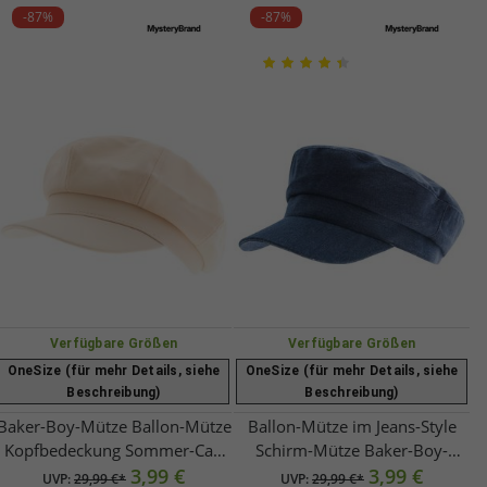
-87%
-87%
Verfügbare Größen
Verfügbare Größen
OneSize (für mehr Details, siehe
OneSize (für mehr Details, siehe
Beschreibung)
Beschreibung)
Baker-Boy-Mütze Ballon-Mütze
Ballon-Mütze im Jeans-Style
Kopfbedeckung Sommer-Cap
Schirm-Mütze Baker-Boy-
Schirm-Mütze 4606M K248137
3,99 €
Mütze Kopfbedeckung
3,99 €
UVP:
29,99 €*
UVP:
29,99 €*