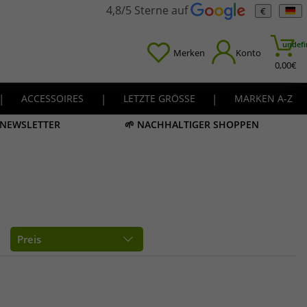
4,8/5 Sterne auf
€
undefi
Merken
Konto
0,00
€
|
ACCESSOIRES
|
LETZTE GRÖSSE
|
MARKEN A-Z
M NEWSLETTER
🌱 NACHHALTIGER SHOPPEN
Preis