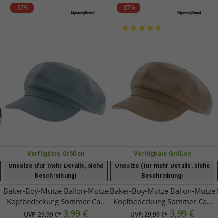
-87%
-87%
Verfügbare Größen
Verfügbare Größen
OneSize (für mehr Details, siehe
OneSize (für mehr Details, siehe
Beschreibung)
Beschreibung)
Baker-Boy-Mütze Ballon-Mütze
Baker-Boy-Mütze Ballon-Mütze
Kopfbedeckung Sommer-Cap
Kopfbedeckung Sommer-Cap
Schirm-Mütze 4606M K248137
3,99 €
Schirm-Mütze 4606M K248137
3,99 €
UVP:
29,99 €*
UVP:
29,99 €*