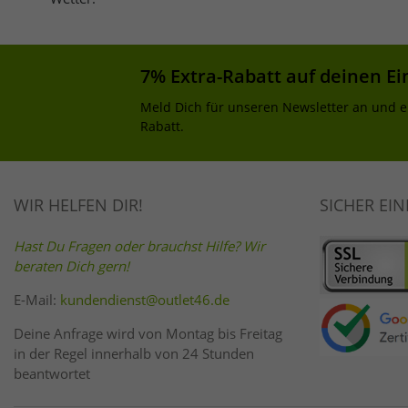
7% Extra-Rabatt auf deinen Ei
Meld Dich für unseren Newsletter an und e
Rabatt.
WIR HELFEN DIR!
SICHER EI
Hast Du Fragen oder brauchst Hilfe? Wir
beraten Dich gern!
E-Mail:
kundendienst@outlet46.de
Deine Anfrage wird von Montag bis Freitag
in der Regel innerhalb von 24 Stunden
beantwortet