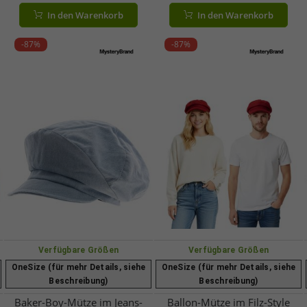
Grau
Braun
In den Warenkorb
In den Warenkorb
-87%
-87%
Verfügbare Größen
Verfügbare Größen
OneSize (für mehr Details, siehe
OneSize (für mehr Details, siehe
Beschreibung)
Beschreibung)
Baker-Boy-Mütze im Jeans-
Ballon-Mütze im Filz-Style