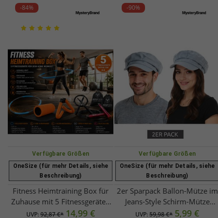
-84%
-90%
Verfügbare Größen
Verfügbare Größen
OneSize (für mehr Details, siehe
OneSize (für mehr Details, siehe
Beschreibung)
Beschreibung)
Fitness Heimtraining Box für
2er Sparpack Ballon-Mütze im
Zuhause mit 5 Fitnessgeräten
Jeans-Style Schirm-Mütze
für dein Workout – Hula Hoop,
14,99 €
Baker-Boy-Mütze
5,99 €
UVP:
92,87 €*
UVP:
59,98 €*