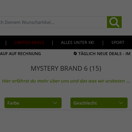
|
LIMITED-DEALS
|
ALLES UNTER X€!
|
SPORT
KAUF AUF RECHNUNG
🔄 TÄGLICH NEUE DEALS - I
MYSTERY BRAND 6 (15)
Hier erfährst du mehr über uns und das was wir anbieten
...
.
Farbe
Geschlecht