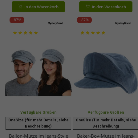
Arm- & Beintrainer,
Kopfbedeckung Sommer-Cap
In den Warenkorb
In den Warenkorb
Faszienrolle & 2 Springseile
4606M K248136 Blau
-87%
-87%
Verfügbare Größen
Verfügbare Größen
OneSize (für mehr Details, siehe
OneSize (für mehr Details, siehe
Beschreibung)
Beschreibung)
Ballon-Mütze im Jeans-Style
Baker-Boy-Mütze im Jeans-