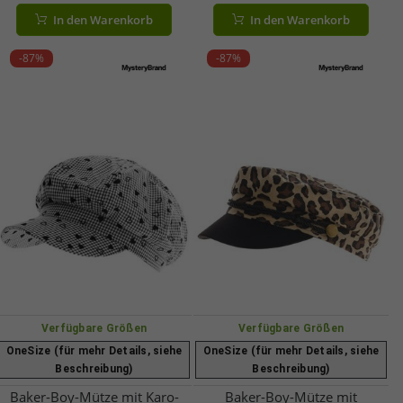
Beige
Sommer-Cap 4606M K248136
In den Warenkorb
In den Warenkorb
Dunkel-Blau
-87%
-87%
Verfügbare Größen
Verfügbare Größen
OneSize (für mehr Details, siehe
OneSize (für mehr Details, siehe
Beschreibung)
Beschreibung)
Baker-Boy-Mütze mit Karo-
Baker-Boy-Mütze mit