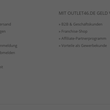
MIT OUTLET46.DE GELD
Versand
» B2B & Geschäftskunden
gen
» Franchise-Shop
» Affiliate-Partnerprogramm
 anmeldung
» Vorteile als Gewerbekunde
 abmelden
it