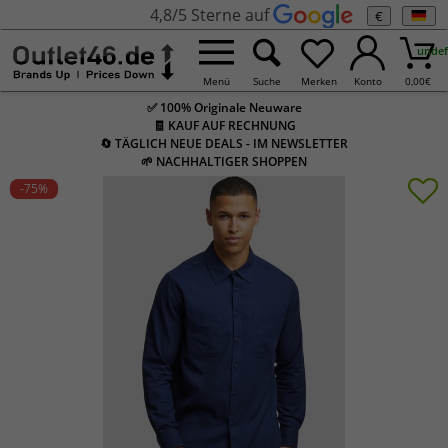
4,8/5 Sterne auf
€
undef
Menü
Suche
Merken
Konto
0,00
€
✅ 100% Originale Neuware
🧾 KAUF AUF RECHNUNG
🔄 TÄGLICH NEUE DEALS - IM NEWSLETTER
🌱 NACHHALTIGER SHOPPEN
-75
%