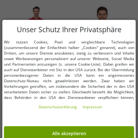
Unser Schutz Ihrer Privatsphäre
Wir nutzen Cookies, Pixel und vergleichbare Technologien
(zusammenfassend der Einfachheit halber „Cookies“ genannt), auch von
Dritten, um unsere Dienste anzubieten, stetig zu verbessern und Inhalte
sowie Werbeanzeigen personalisiert auf unserer Webseite, Social Media
und Partnerseiten anzuzeigen (s. unsere Cookie-Liste). Dabei greifen wir
auch auf Diensteanbieter mit Sitz in den USA zurück. Bei der Übermittlung
personenbezogener Daten in die USA kann ein angemessenes
Datenschutz-Niveau nicht gewährleistet werden. Zwar haben wir
Verfügbare Größen
Verfügbare Größen
Vorkehrungen getroffen, um insbesondere die Sicherheit der in den USA
verarbeiteten Daten sicher zu stellen. Gleichwohl besteht die Möglichkeit,
dass Behörden in den USA den Diensteanbieter verpflichten können,
L
XS
personenbezogene Daten an sie herauszugeben. Die Übermittlung erfolgt
Daten­schutz­erklärung
Impressum
im Einzelfall auf Basis entsprechender US-Gesetzgebung, ein wirksamer
Rechtsbehelf hiergegen existiert nicht. Ebenfalls kann eine Geltendmachung
U.S. POLO ASSN. Herren Polo-Shirt
ELEVATE Calgary Herren Polo-Shirt
von Betroffenenrechten nicht garantiert werden oder dass Du über den
Basic-Shirt Baumwoll-Shirt
Baumwolle Polo-Hemd Pique-
Zugriff informiert wirst. Mit Deiner Einwilligung gem. Art. 49 Abs. 1 lit. a
Kurzarm-Shirt 197 61092 52520 155
Strick 200 g/m² 3808091 Rosa-
9,99 €
0,99 €
UVP:
59,95 €*
UVP:
25,00 €*
DSGVO erklärst Du Dich in die Übermittlung in die USA für einverstanden
Rot/Blau
Blush
Alle akzeptieren
(s.a. unsere Datenschutzerklärung). Du hast die Wahl, ob nur notwendige
In den Warenkorb
In den Warenkorb