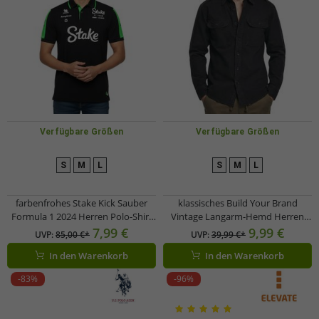
Verfügbare Größen
Verfügbare Größen
S
M
L
S
M
L
farbenfrohes Stake Kick Sauber
klassisches Build Your Brand
Formula 1 2024 Herren Polo-Shirt
Vintage Langarm-Hemd Herren
Formel 1 Sommer-Shirt mit
Shirt im Used Look Longsleeve
7,99 €
9,99 €
UVP:
85,00 €*
UVP:
39,99 €*
Baumwolle 701232879 001
B9373 Schwarz
In den Warenkorb
In den Warenkorb
Schwarz/Grün
-83%
-96%