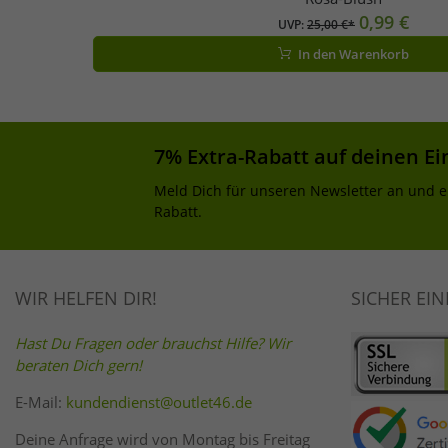
0,99 €
UVP:
25,00 €*
In den Warenkorb
7% Extra-Rabatt auf deinen Ei
Meld Dich für unseren Newsletter an und e
Rabatt.
WIR HELFEN DIR!
SICHER EI
Hast Du Fragen oder brauchst Hilfe? Wir
beraten Dich gern!
E-Mail:
kundendienst@outlet46.de
Deine Anfrage wird von Montag bis Freitag