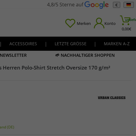
4,8/5 Sterne auf
€
undefi
Merken
Konto
0,00
€
|
ACCESSOIRES
|
LETZTE GRÖSSE
|
MARKEN A-Z
M NEWSLETTER
🌱 NACHHALTIGER SHOPPEN
cs Herren Polo-Shirt Stretch Oversize 170 g/m²
and (DE)