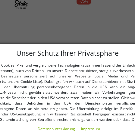
-75%
Unser Schutz Ihrer Privatsphäre
 Cookies, Pixel und vergleichbare Technologien (zusammenfassend der Einfach
genannt), auch von Dritten, um unsere Dienste anzubieten, stetig zu verbessern 
beanzeigen personalisiert auf unserer Webseite, Social Media und Par
 (s. unsere Cookie-Liste). Dabei greifen wir auch auf Diensteanbieter mit Sitz
ei der Übermittlung personenbezogener Daten in die USA kann ein an
tz-Niveau nicht gewährleistet werden. Zwar haben wir Vorkehrungen get
re die Sicherheit der in den USA verarbeiteten Daten sicher zu stellen. Gleichw
ichkeit, dass Behörden in den USA den Diensteanbieter verpflichte
ezogene Daten an sie herauszugeben. Die Übermittlung erfolgt im Einzelfall
o-Shirt Formel 1 Sommer-Shirt
klassisches Build Your 
nder US-Gesetzgebung, ein wirksamer Rechtsbehelf hiergegen existiert nicht
 Geltendmachung von Betroffenenrechten nicht garantiert werden oder dass D
arz/Grün
ormiert wirst. Mit Deiner Einwilligung gem. Art. 49 Abs. 1 lit. a DSGVO erklärst Du
Daten­schutz­erklärung
Impressum
ng in die USA für einverstanden (s.a. unsere Datenschutzerklärung). Du hast d