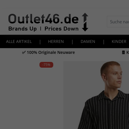
ALLE ARTIKEL
|
HERREN
|
DAMEN
|
KINDER
✅ 100% Originale Neuware
🧾 
-75
%