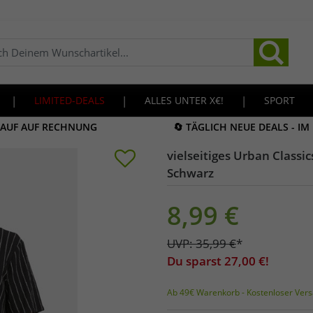
|
LIMITED-DEALS
|
ALLES UNTER X€!
|
SPORT
KAUF AUF RECHNUNG
🔄 TÄGLICH NEUE DEALS - I
vielseitiges Urban Classi
Schwarz
8,99
€
UVP:
35,99
€
*
Du sparst
27,00
€!
Ab 49€ Warenkorb - Kostenloser Vers