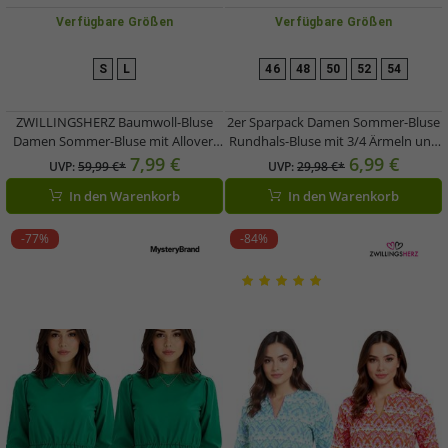
Verfügbare Größen
Verfügbare Größen
S
L
46
48
50
52
54
ZWILLINGSHERZ Baumwoll-Bluse
2er Sparpack Damen Sommer-Bluse
Damen Sommer-Bluse mit Allover-
Rundhals-Bluse mit 3/4 Ärmeln und
Paisley-Muster 33214
Schößchensaum Baumwoll-Bluse
7,99 €
6,99 €
UVP:
59,99 €*
UVP:
29,98 €*
Blau/Pink/Weiß oder
920934 Weiß
In den Warenkorb
In den Warenkorb
Grün/Pink/Weiß
-77%
-84%