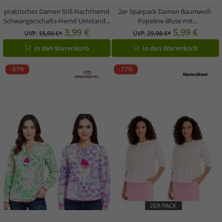
praktisches Damen Still-Nachthemd
2er Sparpack Damen Baumwoll-
Schwangerschafts-Hemd Umstands-
Popeline-Bluse mit
Nachtwäsche aus Baumwolle
Wasserfallausschnitt Alltags-Bluse
3,99 €
5,99 €
UVP:
15,99 €*
UVP:
29,98 €*
943160 Schwarz
925072 Blau
In den Warenkorb
In den Warenkorb
-87%
-77%