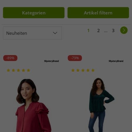
Kategorien
Artikel filtern
1
2
...
3
Neuheiten
-89%
-79%