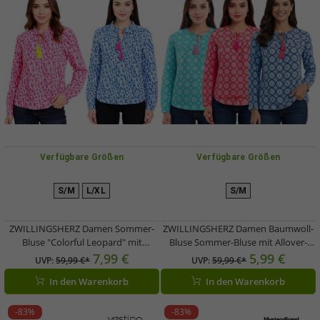
Verfügbare Größen
Verfügbare Größen
S/M
L/XL
S/M
ZWILLINGSHERZ Damen Sommer-
ZWILLINGSHERZ Damen Baumwoll-
Bluse "Colorful Leopard" mit
Bluse Sommer-Bluse mit Allover-
Leopard-Muster 33224 Blau/Pink
Paisley-Muster 33125 Blau, Pink
7,99 €
5,99 €
UVP:
59,99 €*
UVP:
59,99 €*
oder Pink/Gelb/Weiß
oder Türkis
In den Warenkorb
In den Warenkorb
-83%
-83%