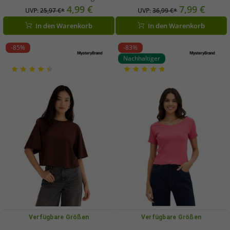
Sommershirt aus Bio-Baumwolle
Braun/Blau
4,99 €
7,99 €
UVP:
25,97 €*
UVP:
36,99 €*
928790 Pink
In den Warenkorb
In den Warenkorb
-85%
-83%
Nachhaltiger
Verfügbare Größen
Verfügbare Größen