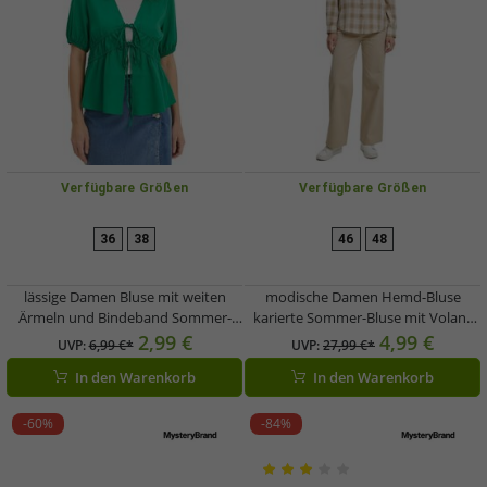
Verfügbare Größen
Verfügbare Größen
36
38
46
48
lässige Damen Bluse mit weiten
modische Damen Hemd-Bluse
Ärmeln und Bindeband Sommer-
karierte Sommer-Bluse mit Volant
Shirt 917998 Grün
976369 Beige/Braun
2,99 €
4,99 €
UVP:
6,99 €*
UVP:
27,99 €*
In den Warenkorb
In den Warenkorb
-60%
-84%