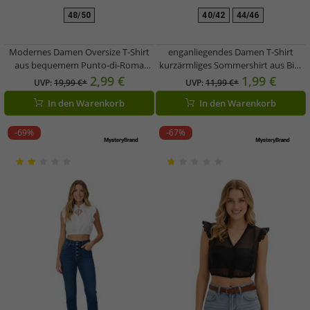
48/50
40/42
44/46
Modernes Damen Oversize T-Shirt
enganliegendes Damen T-Shirt
aus bequemem Punto-di-Roma
kurzärmliges Sommershirt aus Bio-
Material mit Reißverschluss hinten
Baumwolle 928790 Pink
2,99 €
1,99 €
UVP:
19,99 €*
UVP:
11,99 €*
966086 Braun
In den Warenkorb
In den Warenkorb
-69%
-67%