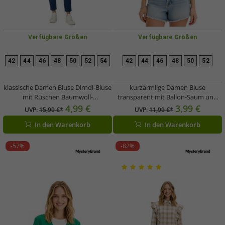
Verfügbare Größen
Verfügbare Größen
42
44
46
48
50
52
54
42
44
46
48
50
52
klassische Damen Bluse Dirndl-Bluse
kurzärmlige Damen Bluse
mit Rüschen Baumwoll-
transparent mit Ballon-Saum und
Trachtenmode 974979 Weiß
Rüschen-Ärmeln Sommer-Shirt
4,99 €
3,99 €
UVP:
15,99 €*
UVP:
11,99 €*
933930 Schwarz
In den Warenkorb
In den Warenkorb
-57%
-82%