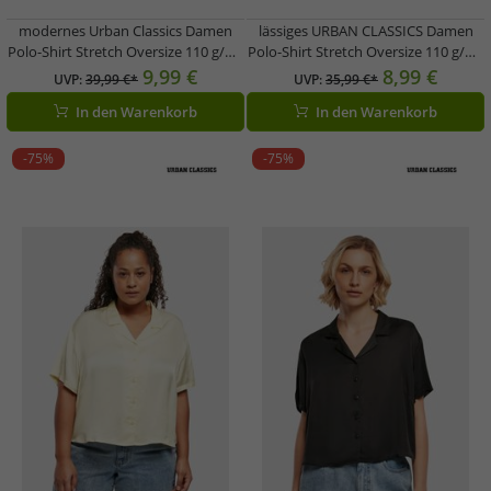
modernes Urban Classics Damen
lässiges URBAN CLASSICS Damen
Polo-Shirt Stretch Oversize 110 g/m²
Polo-Shirt Stretch Oversize 110 g/m²
mit Baumwolle Weiß
mit Baumwolle Schwarz
9,99 €
8,99 €
UVP:
39,99 €*
UVP:
35,99 €*
In den Warenkorb
In den Warenkorb
-75%
-75%