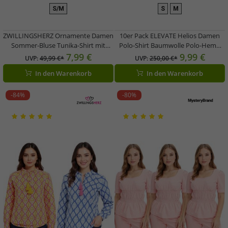
S/M
S
M
ZWILLINGSHERZ Ornamente Damen
10er Pack ELEVATE Helios Damen
Sommer-Bluse Tunika-Shirt mit
Polo-Shirt Baumwolle Polo-Hemd
Quasten 33223 in Pink, Grün oder
Pique-Strick 180 g/m² Sparpack
7,99 €
9,99 €
UVP:
49,99 €*
UVP:
250,00 €*
Blau
3810701 Weiß
In den Warenkorb
In den Warenkorb
-84%
-80%