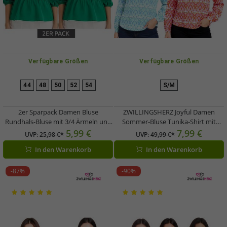
Verfügbare Größen
Verfügbare Größen
44
48
50
52
54
S/M
2er Sparpack Damen Bluse
ZWILLINGSHERZ Joyful Damen
Rundhals-Bluse mit 3/4 Ärmeln und
Sommer-Bluse Tunika-Shirt mit
Taillengummi Baumwoll-Bluse
Ornamenten 33236
5,99 €
7,99 €
UVP:
25,98 €*
UVP:
49,99 €*
950069 Grün
Orange/Pink/Weiß oder
In den Warenkorb
In den Warenkorb
Blau/Pink/Weiß/Grün
-87%
-90%