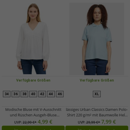
Verfügbare Größen
Verfügbare Größen
34
36
38
40
42
44
46
XL
Modische Bluse mit V-Ausschnitt
lässiges Urban Classics Damen Polo-
und Rüschen Ausgeh-Bluse
Shirt 220 g/m² mit Baumwolle Hell-
Langarm-Bluse 925799 Weiß
Blau
4,99 €
7,99 €
UVP:
22,99 €*
UVP:
29,99 €*