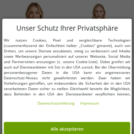
Unser Schutz Ihrer Privatsphäre
Wir nutzen Cookies, Pixel und vergleichbare Technologien
(zusammenfassend der Einfachheit halber „Cookies“ genannt), auch von
Dritten, um unsere Dienste anzubieten, stetig zu verbessern und Inhalte
sowie Werbeanzeigen personalisiert auf unserer Webseite, Social Media
und Partnerseiten anzuzeigen (s. unsere Cookie-Liste). Dabei greifen wir
auch auf Diensteanbieter mit Sitz in den USA zurück. Bei der Übermittlung
personenbezogener Daten in die USA kann ein angemessenes
Datenschutz-Niveau nicht gewährleistet werden. Zwar haben wir
Verfügbare Größen
Verfügbare Größen
Vorkehrungen getroffen, um insbesondere die Sicherheit der in den USA
verarbeiteten Daten sicher zu stellen. Gleichwohl besteht die Möglichkeit,
dass Behörden in den USA den Diensteanbieter verpflichten können,
50
52
34
36
personenbezogene Daten an sie herauszugeben. Die Übermittlung erfolgt
Daten­schutz­erklärung
Impressum
im Einzelfall auf Basis entsprechender US-Gesetzgebung, ein wirksamer
Rechtsbehelf hiergegen existiert nicht. Ebenfalls kann eine Geltendmachung
Stylische Damen Hemdbluse im
langärmlige Damen Bluse aus
von Betroffenenrechten nicht garantiert werden oder dass Du über den
Nadelstreifen-Design Kurzarm-
Viskose-Mix mit Ballon-Saum
Zugriff informiert wirst. Mit Deiner Einwilligung gem. Art. 49 Abs. 1 lit. a
Hemdbluse 912758 Rosa
Sommer-Shirt 921905 Schwarz
3,99 €
4,99 €
UVP:
9,99 €*
UVP:
30,99 €*
DSGVO erklärst Du Dich in die Übermittlung in die USA für einverstanden
Alle akzeptieren
(s.a. unsere Datenschutzerklärung). Du hast die Wahl, ob nur notwendige
In den Warenkorb
In den Warenkorb