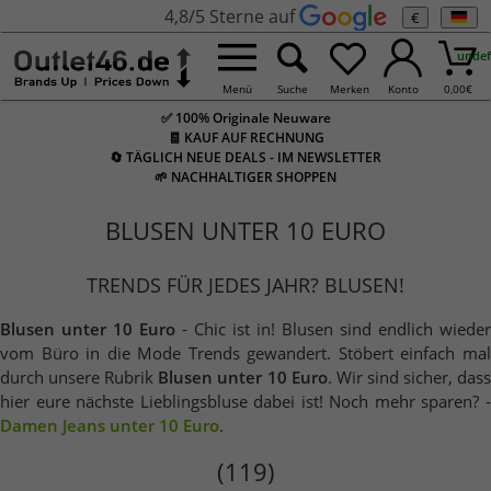
4,8/5 Sterne auf
€
undef
Menü
Suche
Merken
Konto
0,00
€
✅ 100% Originale Neuware
🧾 KAUF AUF RECHNUNG
🔄 TÄGLICH NEUE DEALS - IM NEWSLETTER
🌱 NACHHALTIGER SHOPPEN
BLUSEN UNTER 10 EURO
TRENDS FÜR JEDES JAHR? BLUSEN!
Blusen unter 10 Euro
- Chic ist in! Blusen sind endlich wieder
vom Büro in die Mode Trends gewandert. Stöbert einfach mal
durch unsere Rubrik
Blusen unter 10 Euro
. Wir sind sicher, das
hier eure nächste Lieblingsbluse dabei ist! Noch mehr sparen? -
Damen Jeans unter 10 Euro
.
(119)