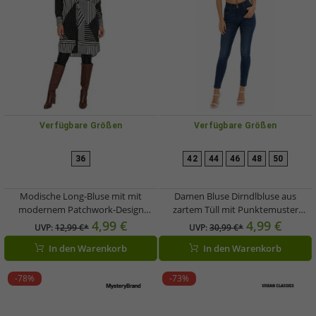
Verfügbare Größen
Verfügbare Größen
36
42
44
46
48
50
Modische Long-Bluse mit mit
Damen Bluse Dirndlbluse aus
modernem Patchwork-Design
zartem Tüll mit Punktemuster
Hemd-Bluse Langarm-Bluse 913770
Trachtenmode 975562 Weiß
4,99 €
4,99 €
UVP:
12,99 €*
UVP:
30,99 €*
Weiß/Schwarz
In den Warenkorb
In den Warenkorb
-78%
-73%