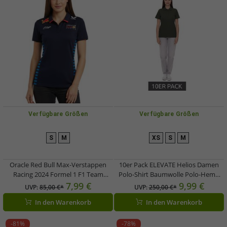
Verfügbare Größen
Verfügbare Größen
S
M
XS
S
M
Oracle Red Bull Max-Verstappen
10er Pack ELEVATE Helios Damen
Racing 2024 Formel 1 F1 Team
Polo-Shirt Baumwolle Polo-Hemd
Damen Polo-Shirt mit
Pique-Strick 180 g/m² 3810770 Army
7,99 €
9,99 €
UVP:
85,00 €*
UVP:
250,00 €*
Sponsorenlogos Sport-Shirt
Dunkel-Grün
In den Warenkorb
In den Warenkorb
701231017 001 Navy
-81%
-78%