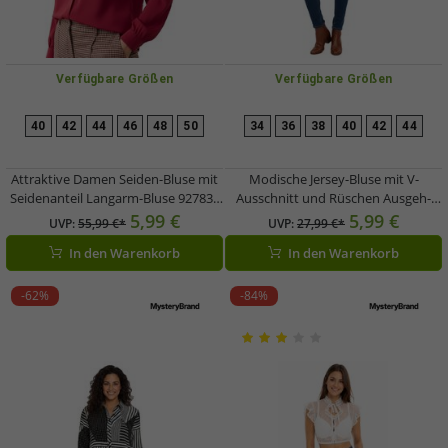
Verfügbare Größen
Verfügbare Größen
40
42
44
46
48
50
34
36
38
40
42
44
Attraktive Damen Seiden-Bluse mit
Modische Jersey-Bluse mit V-
Seidenanteil Langarm-Bluse 927834
Ausschnitt und Rüschen Ausgeh-
Rot
Bluse Langarm-Bluse 949372 Gtrün
5,99 €
5,99 €
UVP:
55,99 €*
UVP:
27,99 €*
In den Warenkorb
In den Warenkorb
-62%
-84%