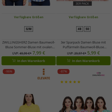
Verfügbare Größen
Verfügbare Größen
S/M
48
50
ZWILLINGSHERZ Damen Baumwoll-
3er Sparpack Damen Bluse mit
Bluse Sommer-Bluse mit ovalen
Puffärmeln Baumwoll-Bluse
Ranken-Muster 33246 Orange/Pink
Sommer-Top Kurzarm-Shirt 963325
7,99 €
5,99 €
UVP:
49,99 €*
UVP:
29,97 €*
oder Blau/Weiß/Pink
Rosa
In den Warenkorb
In den Warenkorb
-96%
-87%