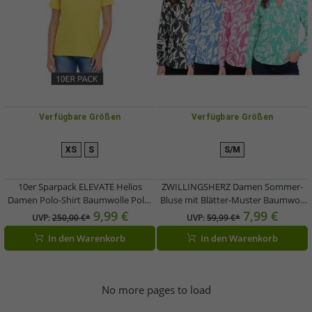
Verfügbare Größen
Verfügbare Größen
XS
S
S/M
10er Sparpack ELEVATE Helios
ZWILLINGSHERZ Damen Sommer-
Damen Polo-Shirt Baumwolle Polo-
Bluse mit Blätter-Muster Baumwoll
Hemd Pique-Strick 180 g/m²
Langarmshirt 33229 Grün, Schwarz,
9,99 €
7,99 €
UVP:
250,00 €*
UVP:
59,99 €*
3810710 Gelb
Pink oder Blau
In den Warenkorb
In den Warenkorb
No more pages to load