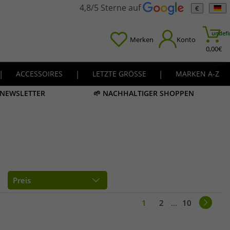
4,8/5 Sterne auf
€
undefi
Merken
Konto
0,00
€
|
ACCESSOIRES
|
LETZTE GRÖSSE
|
MARKEN A-Z
M NEWSLETTER
🌱 NACHHALTIGER SHOPPEN
Preis
1
2
...
10