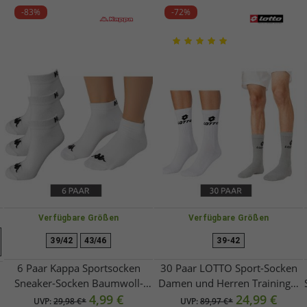
-83%
-72%
Verfügbare Größen
Verfügbare Größen
39/42
43/46
39-42
6 Paar Kappa Sportsocken
30 Paar LOTTO Sport-Socken
Sneaker-Socken Baumwoll-
Damen und Herren Trainings-
Strümpfe mit Logo 3112YCW
4,99 €
Socken Tennis-Strümpfe
24,99 €
UVP:
29,98 €*
UVP:
89,97 €*