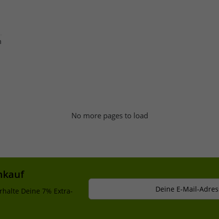
n
No more pages to load
nkauf
Deine E-Mail-Adres
rhalte Deine 7% Extra-