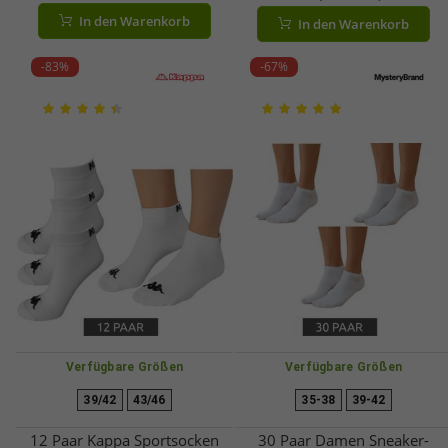
Print Alltags-Strümpfe in
Business-Socken Größe 35.5-
In den Warenkorb
In den Warenkorb
Geschenk-Box XATSMI08-9300
39.5 Beige, Rosa, Braun
Bunt
-83%
-67%
Verfügbare Größen
Verfügbare Größen
39/42
43/46
35-38
39-42
12 Paar Kappa Sportsocken
30 Paar Damen Sneaker-