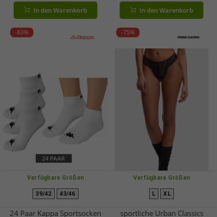
A00 Weiß
Baumwoll-Socken Weiß oder
In den Warenkorb
In den Warenkorb
Schwarz
-83%
-75%
Verfügbare Größen
Verfügbare Größen
39/42
43/46
L
XL
24 Paar Kappa Sportsocken
sportliche Urban Classics