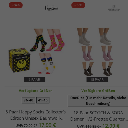
-74%
-89%
Verfügbare Größen
Verfügbare Größen
OneSize (für mehr Details, siehe
36-40
41-46
Beschreibung)
6 Paar Happy Socks Collector's
18 Paar SCOTCH & SODA
Edition Unisex Baumwoll-
Damen 1/2-Frottee Quarter-
Socken Sparpack mit Smiley-
17,99 €
Crew-Socken Alltags-Socken
12,99 €
UVP:
70,00 €*
UVP:
119,85 €*