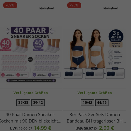
-69%
-95%
Verfügbare Größen
Verfügbare Größen
35-38
39-42
40/42
44/46
40 Paar Damen Sneaker-
3er Pack 2er Sets Damen
Socken mit 90 DEN blickdicht &
Bandeau-BH trägerloser BH
wärmend Baumwoll-Socken
14,99 €
aus Bio-Baumwolle ohne Bügel
2,99 €
UVP:
49,00 €*
UVP:
59,97 €*