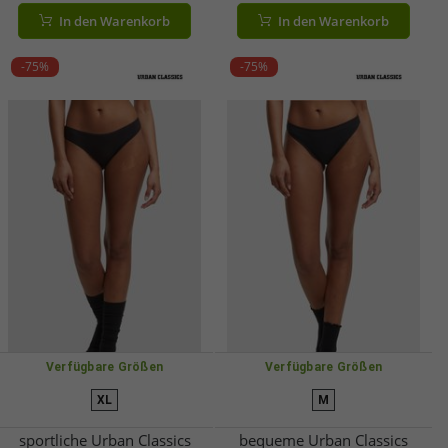
Weiß/Rosa oder Weiß/Flieder
Blau/Weiß
In den Warenkorb
In den Warenkorb
-75%
-75%
Verfügbare Größen
Verfügbare Größen
XL
M
sportliche Urban Classics
bequeme Urban Classics