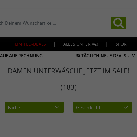
|
LIMITED-DEALS
|
ALLES UNTER X€!
|
SPORT
KAUF AUF RECHNUNG
🔄 TÄGLICH NEUE DEALS - I
DAMEN UNTERWÄSCHE JETZT IM SALE!
(183)
Farbe
Geschlecht