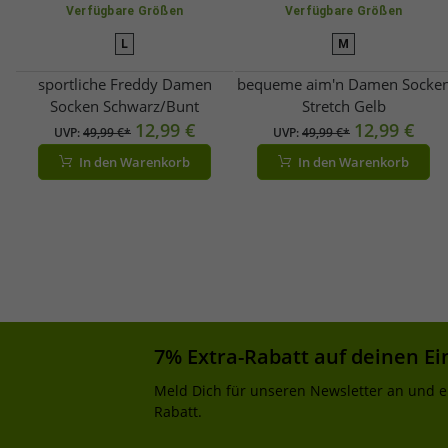
Verfügbare Größen
Verfügbare Größen
L
M
sportliche Freddy Damen
bequeme aim'n Damen Socke
Socken Schwarz/Bunt
Stretch Gelb
12,99 €
12,99 €
UVP:
49,99 €*
UVP:
49,99 €*
In den Warenkorb
In den Warenkorb
7% Extra-Rabatt auf deinen Ei
Meld Dich für unseren Newsletter an und e
Rabatt.