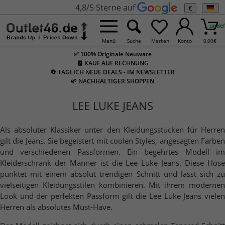
4,8/5 Sterne auf
€
undef
Menü
Suche
Merken
Konto
0,00
€
✅ 100% Originale Neuware
🧾 KAUF AUF RECHNUNG
🔄 TÄGLICH NEUE DEALS - IM NEWSLETTER
🌱 NACHHALTIGER SHOPPEN
LEE LUKE JEANS
Als absoluter Klassiker unter den Kleidungsstücken für Herren
gilt die Jeans. Sie begeistert mit coolen Styles, angesagten Farben
und verschiedenen Passformen. Ein begehrtes Modell im
Kleiderschrank der Männer ist die Lee Luke Jeans. Diese Hose
punktet mit einem absolut trendigen Schnitt und lässt sich zu
vielseitigen Kleidungsstilen kombinieren. Mit ihrem modernen
Look und der perfekten Passform gilt die Lee Luke Jeans vielen
Herren als absolutes Must-Have.