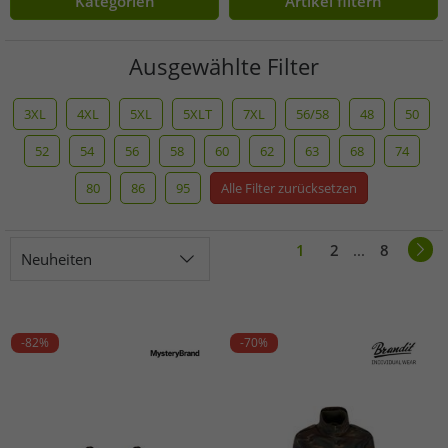
Kategorien
Artikel filtern
Ausgewählte Filter
3XL
4XL
5XL
5XLT
7XL
56/58
48
50
52
54
56
58
60
62
63
68
74
80
86
95
Alle Filter zurücksetzen
1
2
...
8
Neuheiten
-82%
-70%