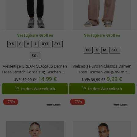
Verfügbare Größen
Verfügbare Größen
XS
S
M
L
XXL
3XL
XS
S
M
5XL
5XL
vielseitige URBAN CLASSICS Damen
vielseitige Urban Classics Damen
Hose Stretch Kordelzug Taschen mit
Hose Taschen 280 g/m² mit
Baumwolle Schwarz
Baumwolle Alt-Rosa
14,99 €
9,99 €
UVP:
59,99 €*
UVP:
39,99 €*
In den Warenkorb
In den Warenkorb
-75%
-75%