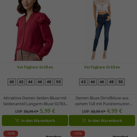
Verfügbare Größen
Verfügbare Größen
40
42
44
46
48
50
42
44
46
48
50
Attraktive Damen Seiden-Bluse mit
Damen Bluse Dirndlbluse aus
Seidenanteil Langarm-Bluse 927834
zartem Tüll mit Punktemuster
Rot
Trachtenmode 975562 Weiß
5,99 €
4,99 €
UVP:
55,99 €*
UVP:
30,99 €*
In den Warenkorb
In den Warenkorb
-50%
-50%