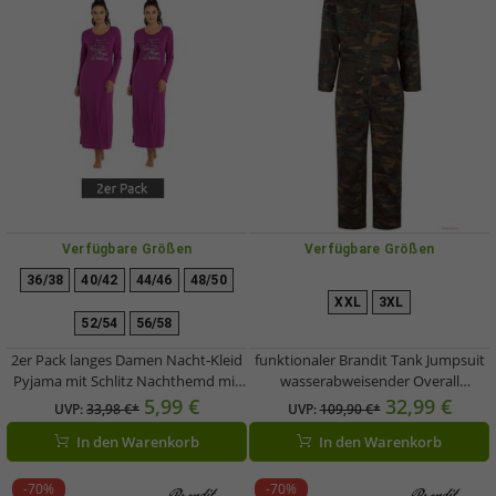
Verfügbare Größen
Verfügbare Größen
36/38
40/42
44/46
48/50
XXL
3XL
52/54
56/58
2er Pack langes Damen Nacht-Kleid
funktionaler Brandit Tank Jumpsuit
Pyjama mit Schlitz Nachthemd mit
wasserabweisender Overall
Statement-Print Baumwoll-Kleid
Flecktarn
5,99 €
32,99 €
UVP:
33,98 €*
UVP:
109,90 €*
Violett
In den Warenkorb
In den Warenkorb
-70%
-70%