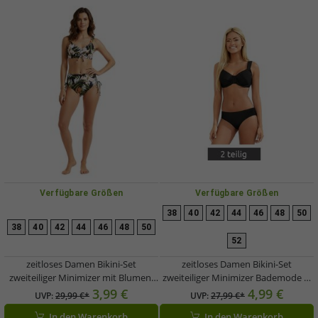
Verfügbare Größen
Verfügbare Größen
38
40
42
44
46
48
50
38
40
42
44
46
48
50
52
zeitloses Damen Bikini-Set
zeitloses Damen Bikini-Set
zweiteiliger Minimizer mit Blumen-
zweiteiliger Minimizer Bademode F-
Print Bademode F-Körbchen 925193
Körbchen 960224 Schwarz
3,99 €
4,99 €
UVP:
29,99 €*
UVP:
27,99 €*
Schwarz/Bunt
In den Warenkorb
In den Warenkorb