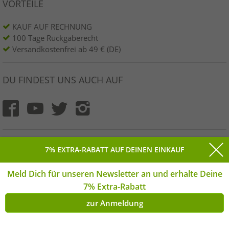
VORTEILE
KAUF AUF RECHNUNG
100 Tage Rückgaberecht
Versandkostenfrei ab 49 € (DE)
DU FINDEST UNS AUCH AUF
INFORMATIONEN
7% EXTRA-RABATT AUF DEINEN EINKAUF
» Unternehmen
Meld Dich für unseren Newsletter an und erhalte Deine
» Deine Vorteile
7% Extra-Rabatt
» Originalware und Auszeichnungen Outlet46
zur Anmeldung
» Presse
» Widerrufsrecht