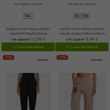
Verfügbare Größen
Verfügbare Größen
5XL
XS
5XL
lässiges Urban Classics Damen
weicher Urban Classics Damen
Sweatshirt Rippbündchen
Hoodie Stretch Reißverschluss
Schwarz/Weiß
Taschen mit Baumwolle Schwarz
12,99 €
9,99 €
UVP:
49,99 €*
UVP:
39,99 €*
In den Warenkorb
In den Warenkorb
-75%
-75%