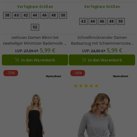
Verfügbare Größen
Verfügbare Größen
38
40
42
44
46
48
50
42
44
46
48
50
52
zeitloses Damen Bikini-Set
Schnelltrocknender Damen
zweiteiliger Minimizer Bademode D-
Badeanzug mit Schwimmerrücken
Körbchen 960175 Schwarz
Bademode 953659 Schwarz
5,99 €
5,99 €
UVP:
27,99 €*
UVP:
24,99 €*
In den Warenkorb
In den Warenkorb
-70%
-38%