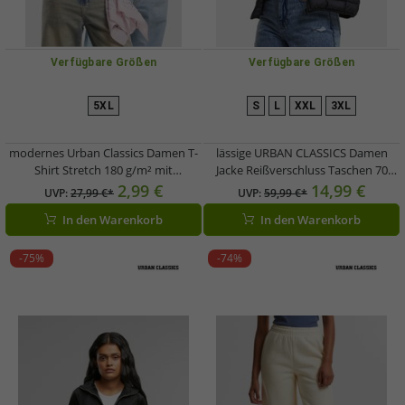
Verfügbare Größen
Verfügbare Größen
5XL
S
L
XXL
3XL
modernes Urban Classics Damen T-
lässige URBAN CLASSICS Damen
Shirt Stretch 180 g/m² mit
Jacke Reißverschluss Taschen 70
Baumwolle Weiß/Blau
g/m² Schwarz
2,99 €
14,99 €
UVP:
27,99 €*
UVP:
59,99 €*
In den Warenkorb
In den Warenkorb
-75%
-74%