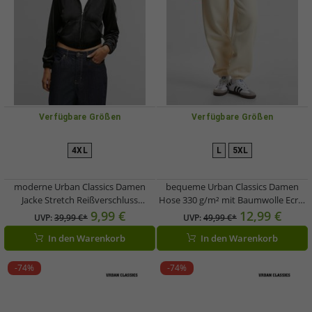
Verfügbare Größen
Verfügbare Größen
4XL
L
5XL
moderne Urban Classics Damen
bequeme Urban Classics Damen
Jacke Stretch Reißverschluss
Hose 330 g/m² mit Baumwolle Ecru-
Rippbündchen Schwarz
Weiß
9,99 €
12,99 €
UVP:
39,99 €*
UVP:
49,99 €*
In den Warenkorb
In den Warenkorb
-74%
-74%