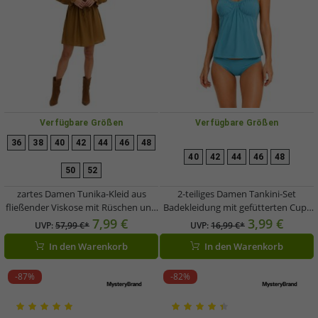
Verfügbare Größen
Verfügbare Größen
36
38
40
42
44
46
48
40
42
44
46
48
50
52
zartes Damen Tunika-Kleid aus
2-teiliges Damen Tankini-Set
fließender Viskose mit Rüschen und
Badekleidung mit gefütterten Cups
Bindeband 906791 Braun
Tankini Top und Slip für Strand &
7,99 €
3,99 €
UVP:
57,99 €*
UVP:
16,99 €*
Sommer 915837 Blau
In den Warenkorb
In den Warenkorb
-87%
-82%