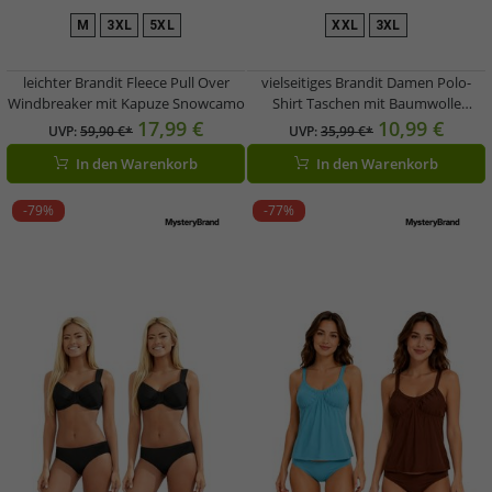
M
3XL
5XL
XXL
3XL
leichter Brandit Fleece Pull Over
vielseitiges Brandit Damen Polo-
Windbreaker mit Kapuze Snowcamo
Shirt Taschen mit Baumwolle
Weiß/Schwarz
17,99 €
10,99 €
UVP:
59,90 €*
UVP:
35,99 €*
In den Warenkorb
In den Warenkorb
-79%
-77%