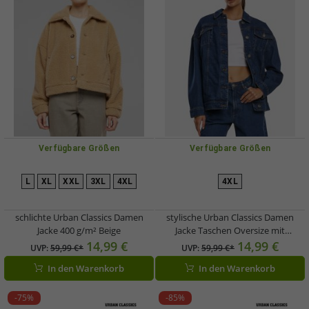
Verfügbare Größen
Verfügbare Größen
L
XL
XXL
3XL
4XL
4XL
schlichte Urban Classics Damen
stylische Urban Classics Damen
Jacke 400 g/m² Beige
Jacke Taschen Oversize mit
Baumwolle Blau
14,99 €
14,99 €
UVP:
59,99 €*
UVP:
59,99 €*
In den Warenkorb
In den Warenkorb
-75%
-85%