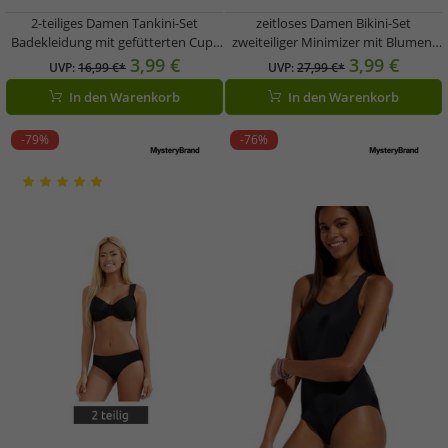
2-teiliges Damen Tankini-Set
zeitloses Damen Bikini-Set
Badekleidung mit gefütterten Cups
zweiteiliger Minimizer mit Blumen-
Tankini Top und Slip für Strand &
Print Bademode E-Körbchen 926697
3,99 €
3,99 €
UVP:
16,99 €*
UVP:
27,99 €*
Sommer 937653 Braun
Schwarz/Bunt
In den Warenkorb
In den Warenkorb
-79%
-76%