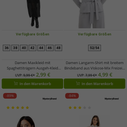
Verfügbare Größen
Verfügbare Größen
36
38
40
42
44
46
48
52/54
Damen Maxikleid mit
Damen Langarm-Shirt mit breitem
Spaghettiträgern Ausgeh-Kleid
Bindeband aus Viskose-Mix Freizeit-
ärmellos 955567 Schwarz
Pullover 929960 Grau
2,99 €
4,99 €
UVP:
9,99 €*
UVP:
7,99 €*
In den Warenkorb
In den Warenkorb
-89%
-84%