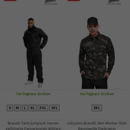
Verfügbare Größen
Verfügbare Größen
S
M
L
XL
XXL
3XL
3XL
Brandit Tank Jumpsuit Herren
robustes Brandit Slim Worker Shirt
gefütterte Panzerkombi Military
Baumwolle Darkcamo