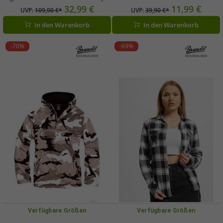
Overall mit Reißverschlusstaschen
32,99 €
11,99 €
UVP:
109,90 €*
UVP:
39,90 €*
Schwarz
In den Warenkorb
In den Warenkorb
-70%
-69%
Verfügbare Größen
Verfügbare Größen