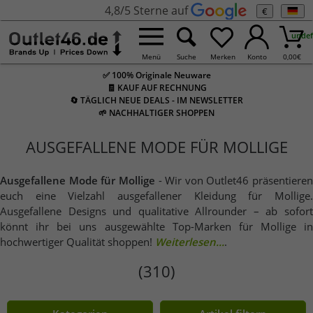
4,8/5 Sterne auf
€
undef
Menü
Suche
Merken
Konto
0,00
€
✅ 100% Originale Neuware
🧾 KAUF AUF RECHNUNG
🔄 TÄGLICH NEUE DEALS - IM NEWSLETTER
🌱 NACHHALTIGER SHOPPEN
AUSGEFALLENE MODE FÜR MOLLIGE
Ausgefallene Mode für Mollige
- Wir von Outlet46 präsentieren
euch eine Vielzahl ausgefallener Kleidung für Mollige.
Ausgefallene Designs und qualitative Allrounder – ab sofort
könnt ihr bei uns ausgewählte Top-Marken für Mollige in
hochwertiger Qualität shoppen!
Weiterlesen...
.
(310)