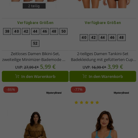
Verfügbare Größen
Verfügbare Größen
38
40
42
44
46
48
50
40
42
44
46
48
52
Zeitloses Damen Bikini-Set,
2-teiliges Damen Tankini-Set
zweiteilige Minimizer-Bademode mit
Badekleidung mit gefütterten Cups
Wahl zwischen D- oder F-Körbchen
Tankini Top und Slip für Strand &
5,99 €
3,99 €
UVP:
27,99 €*
UVP:
16,99 €*
Schwarz
Sommer in Blau oder Braun
In den Warenkorb
In den Warenkorb
-86%
-77%